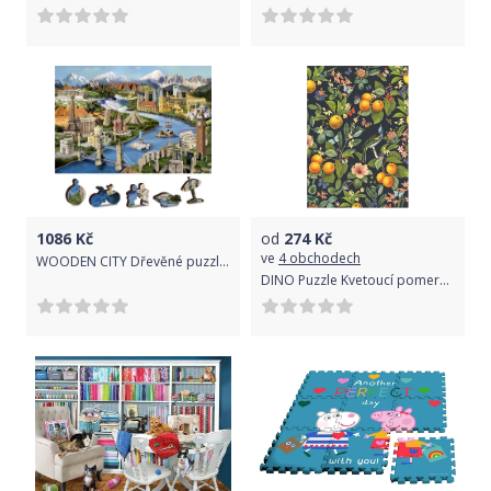
1086
Kč
od
274
Kč
ve
4 obchodech
WOODEN CITY Dřevěné puzzle Světové památky 2v1, 600 dílků EKO
DINO Puzzle Kvetoucí pomeranče 1000 dílků