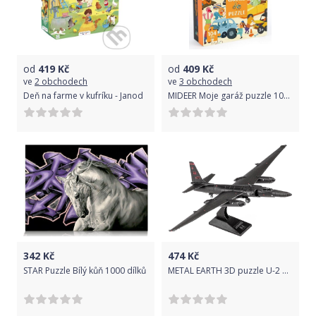
od
419
Kč
od
409
Kč
ve
2 obchodech
ve
3 obchodech
Deň na farme v kufríku - Janod
MIDEER Moje garáž puzzle 104 dílků
342
Kč
474
Kč
STAR Puzzle Bílý kůň 1000 dílků
METAL EARTH 3D puzzle U-2 Dragon Lady