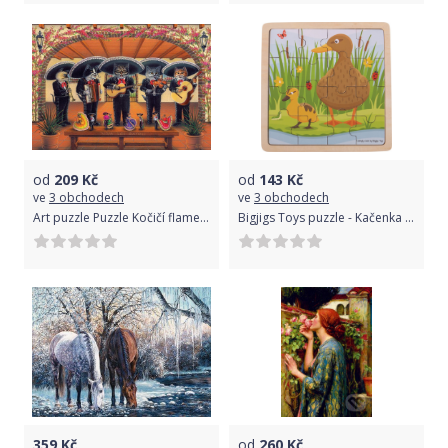
od
209
Kč
od
143
Kč
ve
3 obchodech
ve
3 obchodech
Art puzzle Puzzle Kočičí flamenco skupina 500 dílků
Bigjigs Toys puzzle - Kačenka s káčátkem
359
Kč
od
260
Kč