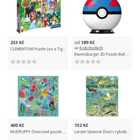
233
Kč
od
189
Kč
ve
6 obchodech
CLEMENTONI Puzzle Leo a Tig 3x48 dílků
Ravensburger 3D Puzzle-Ball Pokémon Motiv 2 - 54 dílků
400
Kč
152
Kč
MUDPUPPY Čtvercové puzzle Hladové rostliny: Mucholapky a jiné masožravé rostliny 500 dílků
Larsen Výukové Život v rybníku 50 dílků