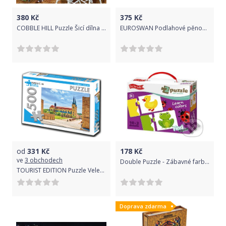
380
Kč
375
Kč
COBBLE HILL Puzzle Šicí dílna 1000 dílků
EUROSWAN Podlahové pěnové puzzle Peppa Pig 9 dílků 30x30x1 cm
od
331
Kč
178
Kč
ve
3 obchodech
Double Puzzle - Zábavné farby - far far land
TOURIST EDITION Puzzle Velehrad, bazilika 500 dílků (č.48)
Doprava zdarma