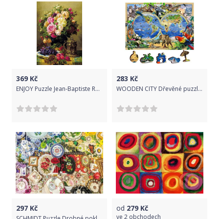
369
Kč
283
Kč
ENJOY Puzzle Jean-Baptiste Robie: Zátiší s růžemi 1000 dílků
WOODEN CITY Dřevěné puzzle Mapa Království zvířat 2v1, 75 dílků EKO
297
Kč
od
279
Kč
ve
2 obchodech
SCHMIDT Puzzle Drobné poklady 500 dílků