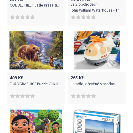
ve
3 obchodech
COBBLE HILL Puzzle Krása zimy 500 dílků
John William Waterhouse - The Soul of the Rose, 1903 - Bluebird
409
Kč
265
Kč
EUROGRAPHICS Puzzle Grizzly s mláďaty XL 500 dílků
Letadlo, dřevěné s hračkou - Top Bright