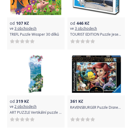
od
107
Kč
od
446
Kč
ve
3 obchodech
ve
3 obchodech
TREFL Puzzle Wissper 30 dílků
TOURIST EDITION Puzzle Jeseníky, Praděd 1000 dílků (č.58)
od
319
Kč
361
Kč
ve
2 obchodech
RAVENSBURGER Puzzle Disney hrdinky č.3: Malá mořská víla 1000 dílků
ART PUZZLE Vertikální puzzle Středomořské ráno 1000 dílků