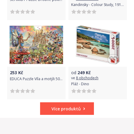
Kandinsky - Colour Study, 1913 - Bluebird
253
Kč
od
249
Kč
ve
8 obchodech
EDUCA Puzzle Víla a motýli 500 dílků
Pláž - Dino
Více produktů