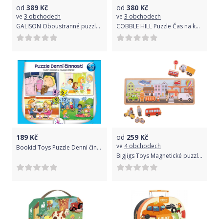
od
389
Kč
od
380
Kč
ve
3 obchodech
ve
3 obchodech
GALISON Oboustranné puzzle Frank Lloyd Wright Fallingwater 500 dílků
COBBLE HILL Puzzle Čas na košíček 1000 dílků
189
Kč
od
259
Kč
ve
4 obchodech
Bookid Toys Puzzle Denní činnosti
Bigjigs Toys Magnetické puzzle město