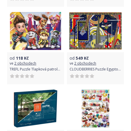
od
118
Kč
od
549
Kč
ve
2 obchodech
ve
2 obchodech
TREFL Puzzle Tlapková patrola ve filmu: Dobře sehraný tým 30 dílků
CLOUDBERRIES Puzzle Egyptology 1000 dílků