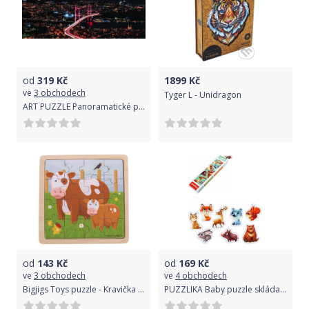
od
319
Kč
1899
Kč
ve
3 obchodech
Tyger L - Unidragon
ART PUZZLE Panoramatické puzzle Z Asie do Evropy 1000 dílků
od
143
Kč
od
169
Kč
ve
3 obchodech
ve
4 obchodech
Bigjigs Toys puzzle - Kravička s telátkem
PUZZLIKA Baby puzzle skládačka Lesní zvířátka 8x 2 dílky pro miminka