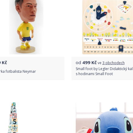
9
Kč
od
499
Kč
ve
3 obchodech
Small foot by Legler Didaktický ka
rka fotbalista Neymar
s hodinami Small Foot
Do obchodu
Porovnat ceny
Detail produktu