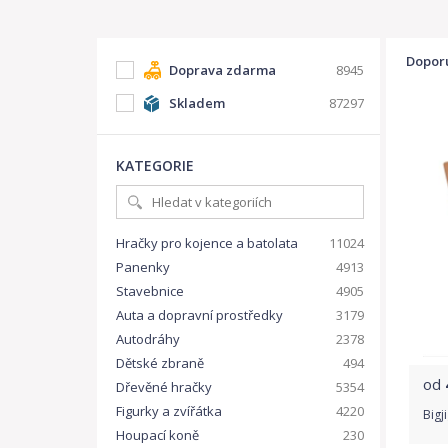
Dopor
Doprava zdarma
8945
Skladem
87297
KATEGORIE
Hračky pro kojence a batolata
11024
Panenky
4913
Stavebnice
4905
Auta a dopravní prostředky
3179
Autodráhy
2378
Dětské zbraně
494
od
Dřevěné hračky
5354
Figurky a zvířátka
4220
Bigj
Houpací koně
230