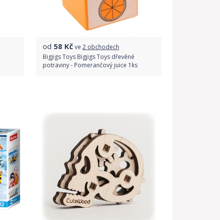
od
58
Kč
ve
2 obchodech
Bigjigs Toys Bigjigs Toys dřevěné
potraviny - Pomerančový juice 1ks
Porovnat ceny