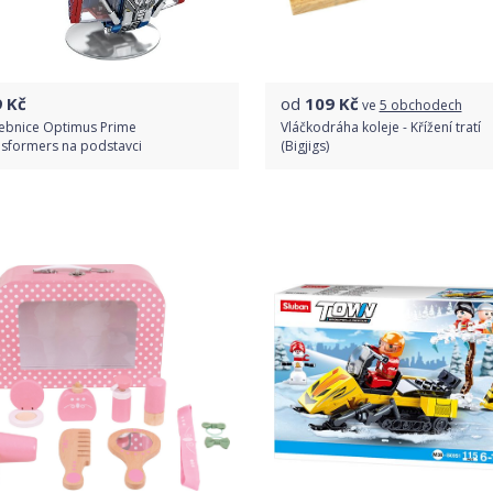
9
Kč
od
109
Kč
ve
5 obchodech
ebnice Optimus Prime
Vláčkodráha koleje - Křížení tratí
sformers na podstavci
(Bigjigs)
Do obchodu
Porovnat ceny
Detail produktu