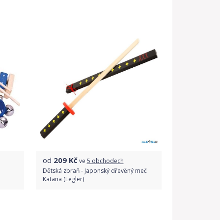
Porovnat ceny
od
209
Kč
ve
5 obchodech
Dětská zbraň - Japonský dřevěný meč
Katana (Legler)
Porovnat ceny