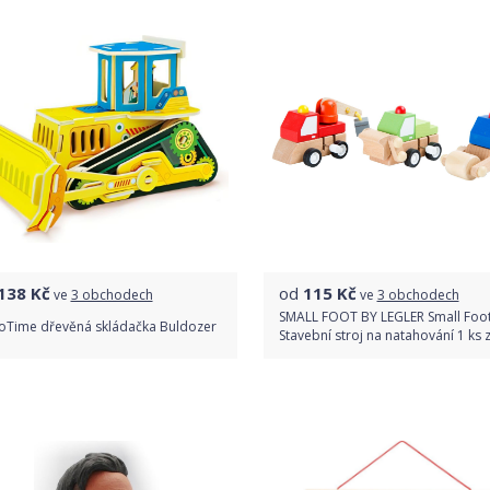
138
Kč
od
115
Kč
ve
3 obchodech
ve
3 obchodech
SMALL FOOT BY LEGLER Small Foo
Time dřevěná skládačka Buldozer
Stavební stroj na natahování 1 ks 
Porovnat ceny
Porovnat ceny