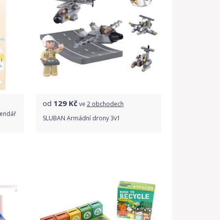
od
129
Kč
ve
2 obchodech
lendář
SLUBAN Armádní drony 3v1
Porovnat ceny