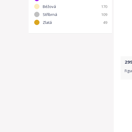
Béžová
170
Stříbrná
109
Zlatá
49
29
Figu