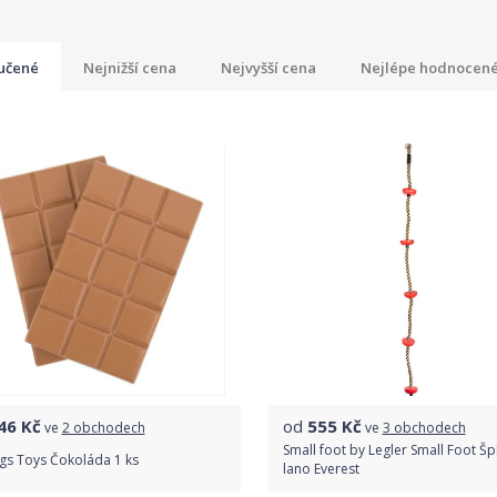
učené
Nejnižší cena
Nejvyšší cena
Nejlépe hodnocen
46
Kč
od
555
Kč
ve
2 obchodech
ve
3 obchodech
Small foot by Legler Small Foot Šp
igs Toys Čokoláda 1 ks
lano Everest