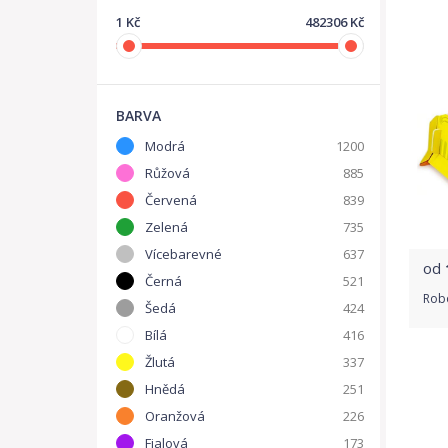
1 Kč
482306 Kč
BARVA
Modrá
1200
Růžová
885
Červená
839
Zelená
735
Vícebarevné
637
od
Černá
521
Robo
Šedá
424
Bílá
416
Žlutá
337
Hnědá
251
Oranžová
226
Fialová
173