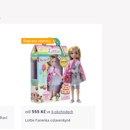
é
Doprava zdarma
od
555
Kč
ve
6 obchodech
lhací
Lottie Panenka oslavenkyně