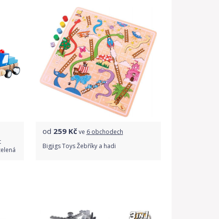
od
259
Kč
ve
6 obchodech
t
Bigjigs Toys Žebříky a hadi
zelená
Porovnat ceny