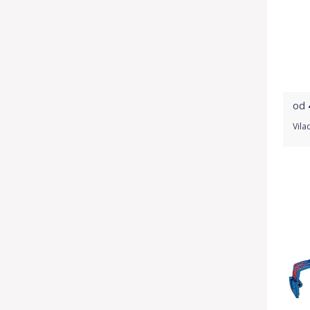
od
Vila