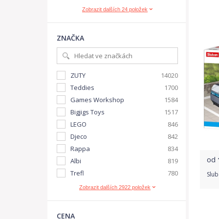
Zobrazit dalších 24 položek
ZNAČKA
ZUTY
14020
Teddies
1700
Games Workshop
1584
Bigjigs Toys
1517
LEGO
846
Djeco
842
Rappa
834
od
Albi
819
Trefl
780
Slub
Zobrazit dalších 2922 položek
CENA