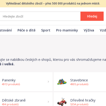
Vyhledávač dětského zboží – přes 500 000 produktů na jednom místě.
Hledej
stování
Péče o dítě
Sport
Pro maminky
Výživa
Vzd
rujte se nabídkou českých e-shopů, kterou pro vás shromažďujeme n
 i velké.
Panenky
Stavebnice
4913 produktů
4905 produktů
Dětské zbraně
Dřevěné hračky
494 produktů
5354 produktů