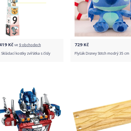
419
Kč
729
Kč
ve
9 obchodech
c Skládací kostky zvířátka s čísly
Plyšák Disney Stitch modrý 35 cm
Porovnat ceny
Do obchodu
Detail produktu