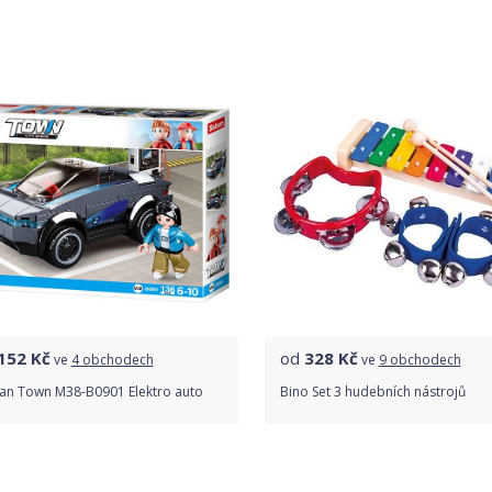
Porovnat ceny
Porovnat ceny
152
Kč
od
328
Kč
ve
4 obchodech
ve
9 obchodech
an Town M38-B0901 Elektro auto
Bino Set 3 hudebních nástrojů
Porovnat ceny
Porovnat ceny