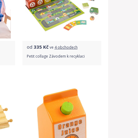
od
335
Kč
ve
4 obchodech
Petit collage Závodem k recyklaci
Porovnat ceny