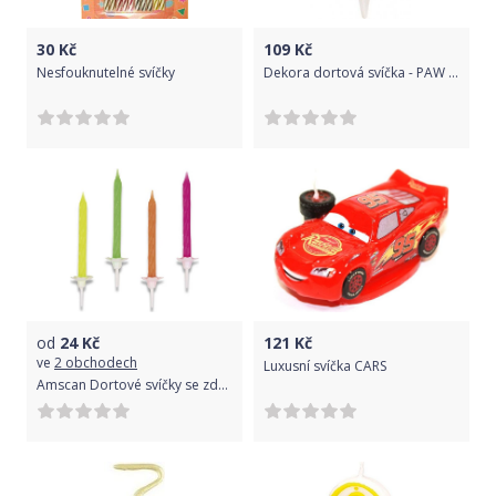
30
Kč
109
Kč
Nesfouknutelné svíčky
Dekora dortová svíčka - PAW patrola - tlapka - 1ks
od
24
Kč
121
Kč
ve
2 obchodech
Luxusní svíčka CARS
Amscan Dortové svíčky se zdobenými stojánky 10 ks