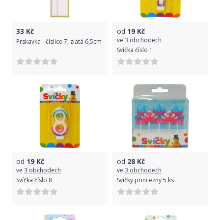
33
Kč
od
19
Kč
ve
3 obchodech
Prskavka - číslice 7, zlatá 6,5cm
Svíčka číslo 1
od
19
Kč
od
28
Kč
ve
3 obchodech
ve
3 obchodech
Svíčka číslo 8
Svíčky princezny 5 ks