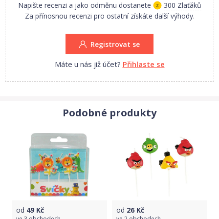
Napište recenzi a jako odměnu dostanete
300 Zlaťáků
Za přínosnou recenzi pro ostatní získáte další výhody.
Registrovat se
Máte u nás již účet?
Přihlaste se
Podobné produkty
od
49
Kč
od
26
Kč
ve
3 obchodech
ve
2 obchodech