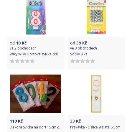
od
10
Kč
od
39
Kč
ve
2 obchodech
ve
3 obchodech
Wiky Wiky Dortová svíčka číslo 8
Svíčky 8 ks
119
Kč
33
Kč
Dekora Svíčka na dort 15cm číslo 9 červená
Prskavka - číslice 9 zlatá 6,5cm