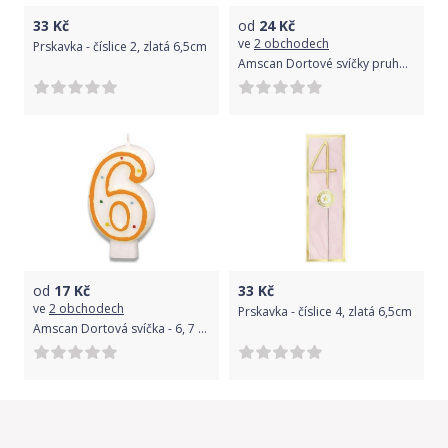
33
Kč
od
24
Kč
ve
2 obchodech
Prskavka - číslice 2, zlatá 6,5cm
Amscan Dortové svíčky pruhované 24 ks + 12 stojánků
od
17
Kč
33
Kč
ve
2 obchodech
Prskavka - číslice 4, zlatá 6,5cm
Amscan Dortová svíčka - 6, 7 cm