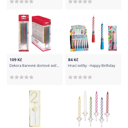
109
Kč
84
Kč
Dekora Barevné dortové svíčky se zápichem 13cm
Hrací svíčky - Happy Birthday