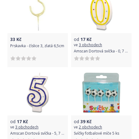
33
Kč
od
17
Kč
ve
3 obchodech
Prskavka - číslice 3, zlatá 6,5cm
Amscan Dortová svíčka - 0, 7 cm
od
17
Kč
od
39
Kč
ve
3 obchodech
ve
2 obchodech
Amscan Dortová svíčka - 5, 7 cm
Svíčky fotbalové míče 5 ks