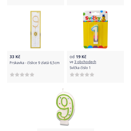
33
Kč
od
19
Kč
ve
3 obchodech
Prskavka - číslice 9 zlatá 6,5cm
Svíčka číslo 1