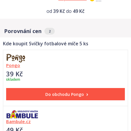
od
39 Kč
do
49 Kč
Porovnání cen
2
Kde koupit Svíčky fotbalové míče 5 ks
Pongo
39 Kč
skladem
Do obchodu
Pongo
Bambule.cz
49 Kč