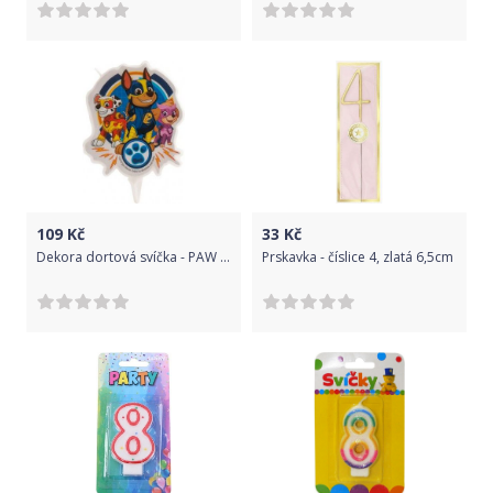
109
Kč
33
Kč
Dekora dortová svíčka - PAW patrola - tlapka - 1ks
Prskavka - číslice 4, zlatá 6,5cm