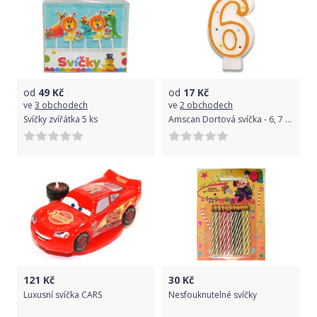
od
49
Kč
od
17
Kč
ve
3 obchodech
ve
2 obchodech
Svíčky zvířátka 5 ks
Amscan Dortová svíčka - 6, 7 cm
121
Kč
30
Kč
Luxusní svíčka CARS
Nesfouknutelné svíčky