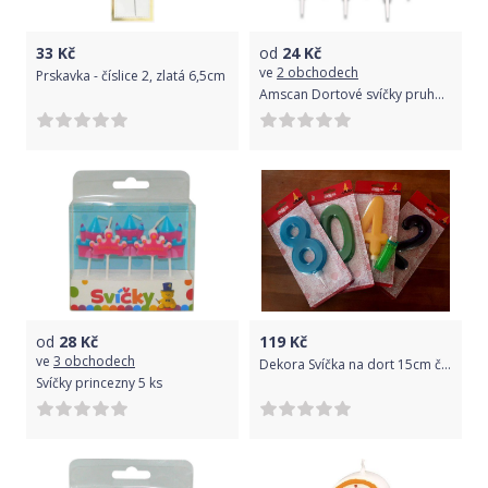
33
Kč
od
24
Kč
ve
2 obchodech
Prskavka - číslice 2, zlatá 6,5cm
Amscan Dortové svíčky pruhované 24 ks + 12 stojánků
od
28
Kč
119
Kč
ve
3 obchodech
Dekora Svíčka na dort 15cm číslo 9 červená
Svíčky princezny 5 ks