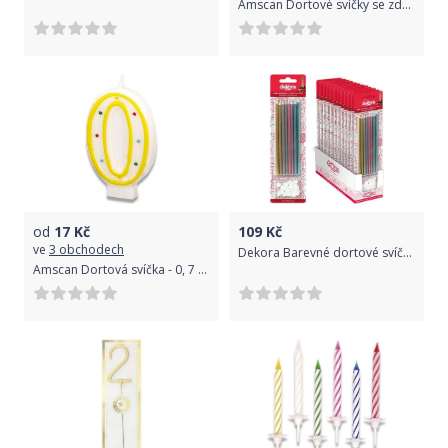
Amscan Dortové svíčky se zdobenými stojánky 10 ks
od
17
Kč
109
Kč
ve
3 obchodech
Dekora Barevné dortové svíčky se zápichem 13cm
Amscan Dortová svíčka - 0, 7 cm