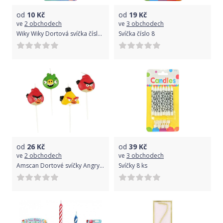
od
10
Kč
od
19
Kč
ve
2 obchodech
ve
3 obchodech
Wiky Wiky Dortová svíčka číslo 8
Svíčka číslo 8
od
26
Kč
od
39
Kč
ve
2 obchodech
ve
3 obchodech
Amscan Dortové svíčky Angry Birds, 4 ks
Svíčky 8 ks