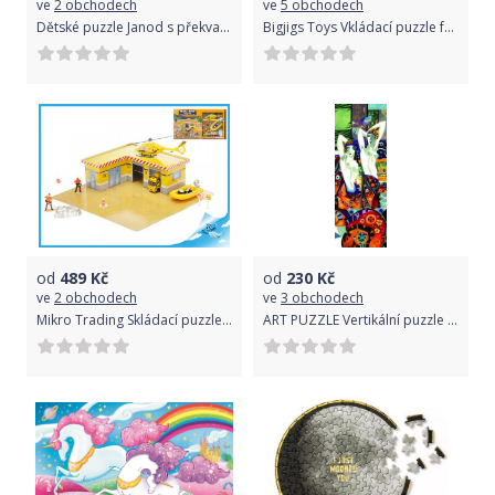
ve
2 obchodech
ve
5 obchodech
Dětské puzzle Janod s překvapením - Antarktida uni
Bigjigs Toys Vkládací puzzle farma
od
489
Kč
od
230
Kč
ve
2 obchodech
ve
3 obchodech
Mikro Trading Skládací puzzle záchranářská stanice
ART PUZZLE Vertikální puzzle Smělý 1000 dílků