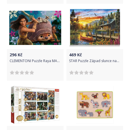
296
Kč
469
Kč
CLEMENTONI Puzzle Raya MAXI 60 dílků
STAR Puzzle Západ slunce nad horským jezerem 2000 dílků