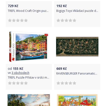
729
Kč
192
Kč
TREFL Wood Craft Origin puzzle Divoké kočky v džungli 501 dílků
Bigjigs Toys Vkládací puzzle dinosauři
od
155
Kč
669
Kč
ve
3 obchodech
RAVENSBURGER Panoramatické puzzle Harry Potter: Rodokmen 2000 dílků
TREFL Puzzle Přístav v srdci města 500 dílků