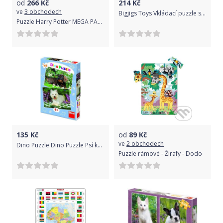
od
266
Kč
214
Kč
ve
3 obchodech
Bigjigs Toys Vkládací puzzle safari
Puzzle Harry Potter MEGA PACK 10v1
135
Kč
od
89
Kč
ve
2 obchodech
Dino Puzzle Dino Puzzle Psí kamarádi
Puzzle rámové - Žirafy - Dodo