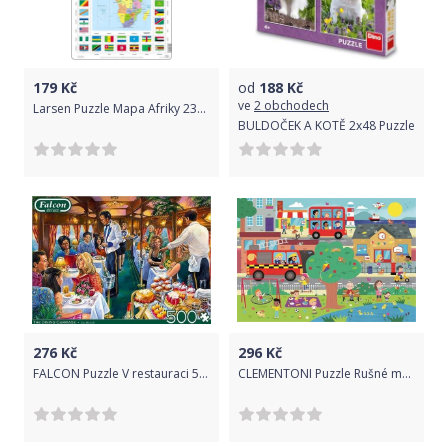
179
Kč
od
188
Kč
ve
2 obchodech
Larsen Puzzle Mapa Afriky 23103
BULDOČEK A KOTĚ 2x48 Puzzle
276
Kč
296
Kč
FALCON Puzzle V restauraci 500 dílků
CLEMENTONI Puzzle Rušné město MAXI 104 dílků