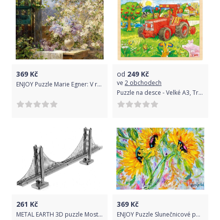
369
Kč
od
249
Kč
ve
2 obchodech
ENJOY Puzzle Marie Egner: V rozkvetlém altánu 1000 dílků
Puzzle na desce - Velké A3, Traktor, 96ks (Goki)
261
Kč
369
Kč
METAL EARTH 3D puzzle Most Golden Gate
ENJOY Puzzle Slunečnicové potěšení 1000 dílků