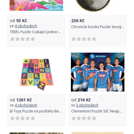
od
93
Kč
236
Kč
ve
4 obchodech
Chronicle books Puzzle Snový Měsíc 100 dílků
TREFL Puzzle Cválající jednorožci 160 dílků
od
1261
Kč
od
216
Kč
ve
4 obchodech
ve
3 obchodech
B-Toys Puzzle na podlahu Beautifloor
Clementoni Puzzle SSC Neapol 1000 dílků