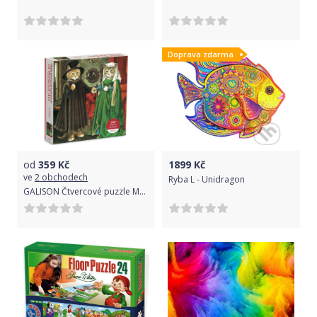
Doprava zdarma
od
359
Kč
1899
Kč
ve
2 obchodech
Ryba L - Unidragon
GALISON Čtvercové puzzle Meowsterpiece: Arnolfiniho manželství 500 dílků