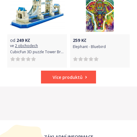
od
249
Kč
259
Kč
ve
2 obchodech
Elephant - Bluebird
CubicFun 3D puzzle Tower Bridge 52 dílků
Více produktů
ZÁKLADNÍ INFORMACE