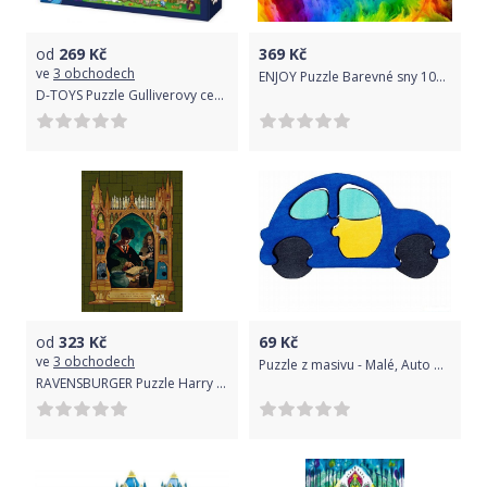
od
269
Kč
369
Kč
ve
3 obchodech
ENJOY Puzzle Barevné sny 1000 dílků
D-TOYS Puzzle Gulliverovy cesty MAXI 24 dílků
od
323
Kč
69
Kč
ve
3 obchodech
Puzzle z masivu - Malé, Auto modré (Fauna)
RAVENSBURGER Puzzle Harry Potter 6: Příprava lektvaru 1000 dílků