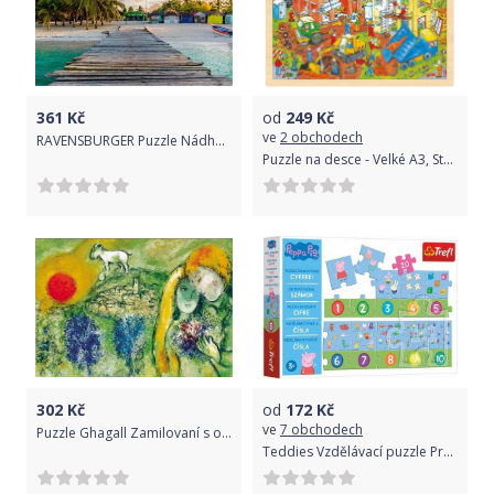
361
Kč
od
249
Kč
ve
2 obchodech
RAVENSBURGER Puzzle Nádherné ostrovy: Maledivy 1000 dílků
Puzzle na desce - Velké A3, Staveniště, 96ks (Goki)
302
Kč
od
172
Kč
ve
7 obchodech
Puzzle Ghagall Zamilovaní s ovečkou (Zlatá edice)
Teddies Vzdělávací puzzle Prasátko Peppa, čísla, 20 dílků