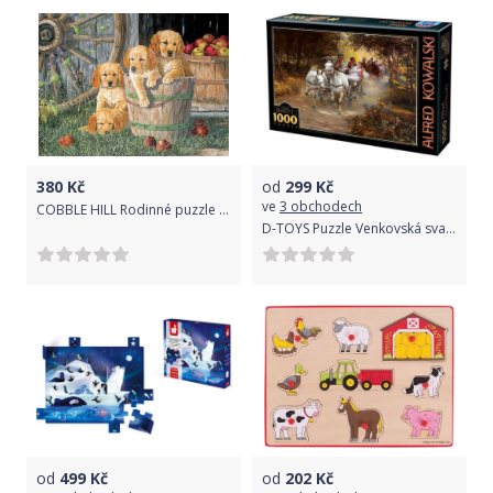
380
Kč
od
299
Kč
ve
3 obchodech
COBBLE HILL Rodinné puzzle Psí kamarádi 400 dílků
D-TOYS Puzzle Venkovská svatba 1000 dílků
od
499
Kč
od
202
Kč