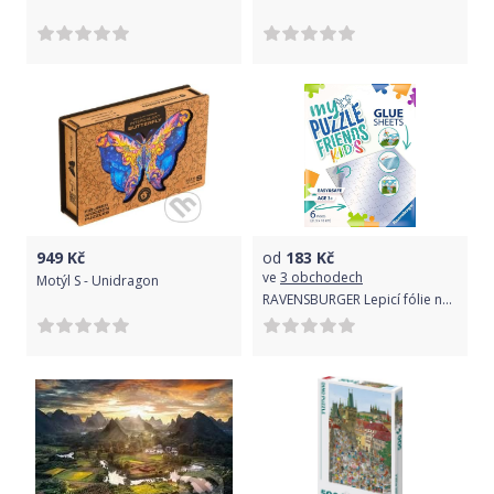
949
Kč
od
183
Kč
ve
3 obchodech
Motýl S - Unidragon
RAVENSBURGER Lepicí fólie na puzzle My Puzzle Friends Kids na 500 dílků