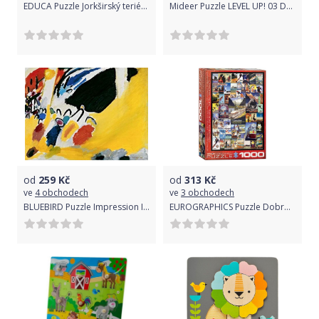
EDUCA Puzzle Jorkširský teriér 100 dílků
Mideer Puzzle LEVEL UP! 03 Dobrodružství princezen
od
259
Kč
od
313
Kč
ve
4 obchodech
ve
3 obchodech
BLUEBIRD Puzzle Impression III (Koncert, 1911) 1000 dílků
EUROGRAPHICS Puzzle Dobrodružství na železnici 1000 dílků