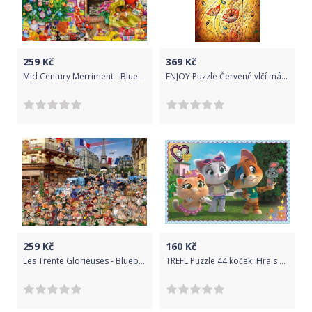
259
Kč
369
Kč
Mid Century Merriment - Bluebird
ENJOY Puzzle Červené vlčí máky 1000 dílků
259
Kč
160
Kč
Les Trente Glorieuses - Bluebird
TREFL Puzzle 44 koček: Hra s kamarády 60 dílků