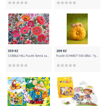
359
Kč
209
Kč
COBBLE HILL Puzzle Stinná zahrada XL 275 dílků
Puzzle SCHMIDT 500 dílků - Tykvový květ 57901