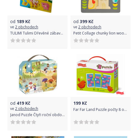
od
189
Kč
od
399
Kč
ve
2 obchodech
ve
2 obchodech
TULIMI Tulimi Dřevěné zábavné puzzle vkládací - Velká farma
Petit Collage chunky lion wood tray puzzle uni
od
419
Kč
199
Kč
ve
2 obchodech
Far Far Land Puzzle počty 8 obrázků
Janod Puzzle Čtyři roční období - jaro, léto, podzim, zima