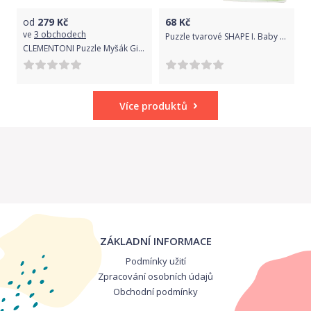
od
279
Kč
68
Kč
ve
3 obchodech
Puzzle tvarové SHAPE I. Baby - EFKO baby 54605
CLEMENTONI Puzzle Myšák Gigio MAXI 104 dílků
Více produktů
ZÁKLADNÍ INFORMACE
Podmínky užití
Zpracování osobních údajů
Obchodní podmínky