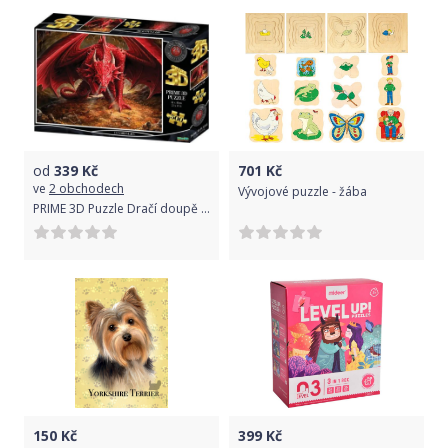
od
339
Kč
701
Kč
ve
2 obchodech
Vývojové puzzle - žába
PRIME 3D Puzzle Dračí doupě 3D 500 dílků
150
Kč
399
Kč