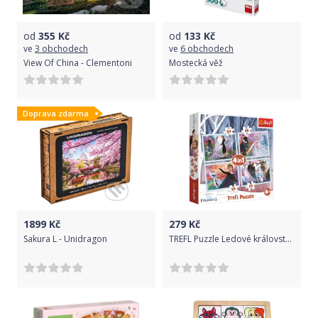
od
355
Kč
od
133
Kč
ve
3 obchodech
ve
6 obchodech
View Of China - Clementoni
Mostecká věž
Doprava zdarma
1899
Kč
279
Kč
Sakura L - Unidragon
TREFL Puzzle Ledové království 2, 4v1 (35,48,54,70 dílků)