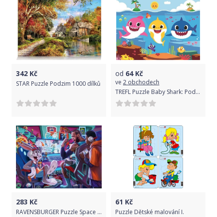
342
Kč
od
64
Kč
ve
2 obchodech
STAR Puzzle Podzim 1000 dílků
TREFL Puzzle Baby Shark: Podmořský svět žraloků 30 dílků
283
Kč
61
Kč
RAVENSBURGER Puzzle Space Jam: Herní konzole XXL 300 dílků
Puzzle Dětské malování I.