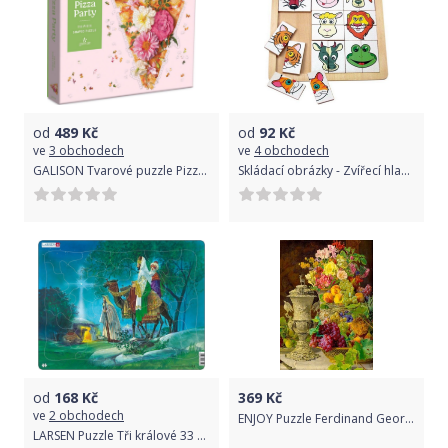
od
489
Kč
od
92
Kč
ve
3 obchodech
ve
4 obchodech
GALISON Tvarové puzzle Pizza párty 750 dílků
Skládací obrázky - Zvířecí hlavičky (Woody)
od
168
Kč
369
Kč
ve
2 obchodech
ENJOY Puzzle Ferdinand Georg Waldmuller: Zátiší s ovocem 1000 dílků
LARSEN Puzzle Tři králové 33 dílků