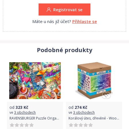
Registrovat se
Máte u nás již účet?
Přihlaste se
Podobné produkty
od
323
Kč
od
274
Kč
ve
3 obchodech
ve
3 obchodech
RAVENSBURGER Puzzle Origami 1000 dílků
Korálový útes, dřevěné - Wooden City