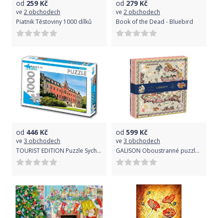
od
259
Kč
od
279
Kč
ve
2 obchodech
ve
2 obchodech
Piatnik Těstoviny 1000 dílků
Book of the Dead - Bluebird
od
446
Kč
od
599
Kč
ve
3 obchodech
ve
3 obchodech
TOURIST EDITION Puzzle Sychrov 1000 dílků (č.23)
GALISON Oboustranné puzzle Liberty Maxine London 500 dílků