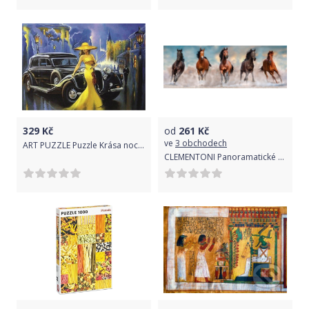
329
Kč
od
261
Kč
ve
3 obchodech
ART PUZZLE Puzzle Krása noci 1000 dílků
CLEMENTONI Panoramatické puzzle Koně 1000 dílků