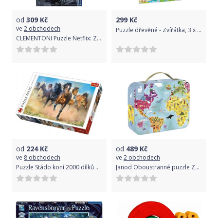
od
309
Kč
299
Kč
ve
2 obchodech
Puzzle dřevěné - Zvířátka, 3 x 24 dílů (Goki)
CLEMENTONI Puzzle Netflix: Zaklínač 1000 dílků
od
224
Kč
od
489
Kč
ve
8 obchodech
ve
2 obchodech
Puzzle Stádo koní 2000 dílků 96x68cm v krabici 40x27x6cm
Janod Oboustranné puzzle Zeměkoule v kufříku