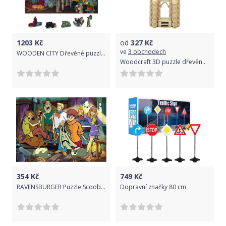
1203
Kč
od
327
Kč
ve
3 obchodech
WOODEN CITY Dřevěné puzzle Květinářství 2v1, 1000 dílků EKO
Woodcraft 3D puzzle dřevěná skládačka Pets Twin Towers P102
354
Kč
749
Kč
RAVENSBURGER Puzzle Scooby Doo: Odhalení 1000 dílků
Dopravní značky 80 cm