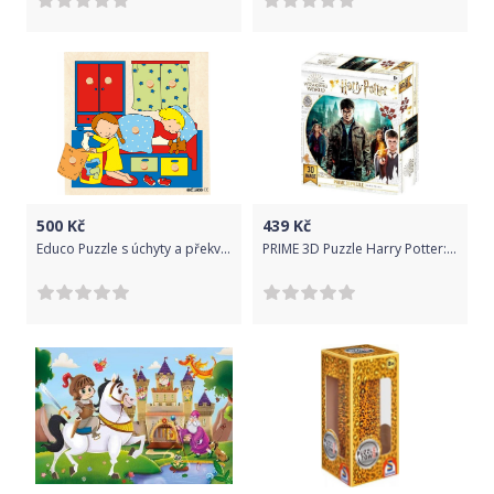
500
Kč
439
Kč
Educo Puzzle s úchyty a překvapením - ložnice
PRIME 3D Puzzle Harry Potter: Harry, Herminona & Ron XL 300 ks