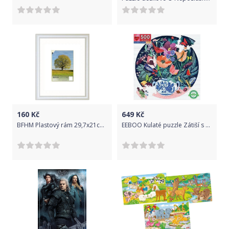
160
Kč
649
Kč
BFHM Plastový rám 29,7x21cm A4 - bílý
EEBOO Kulaté puzzle Zátiší s květinami 500 dílků