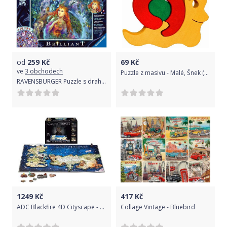
od
259
Kč
69
Kč
ve
3 obchodech
Puzzle z masivu - Malé, Šnek (Fauna)
RAVENSBURGER Puzzle s drahokamy Vílí prach 500 dílků
1249
Kč
417
Kč
ADC Blackfire 4D Cityscape - Game of Thrones Puzzle of Westeros & Essos
Collage Vintage - Bluebird