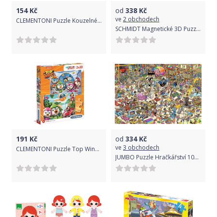
154
Kč
od
338
Kč
ve
2 obchodech
CLEMENTONI Puzzle Kouzelné království 104 dílků
SCHMIDT Magnetické 3D Puzzle Tower Zvířecí vzor
191
Kč
od
334
Kč
ve
3 obchodech
CLEMENTONI Puzzle Top Wing 2x20 dílků
JUMBO Puzzle Hračkářství 1000 dílků