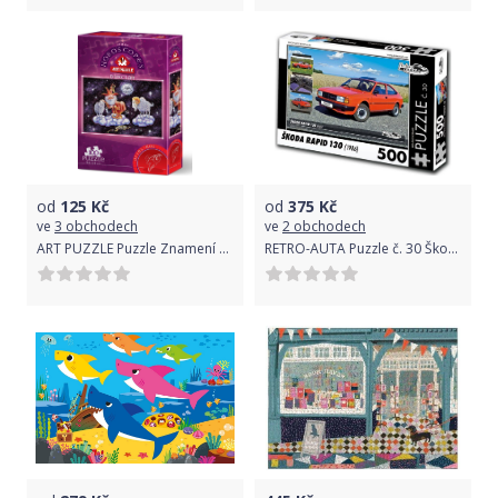
od
125
Kč
od
375
Kč
ve
3 obchodech
ve
2 obchodech
ART PUZZLE Puzzle Znamení zvěrokruhu: Beran 100 dílků
RETRO-AUTA Puzzle č. 30 Škoda Rapid 130 (1986) 500 dílků