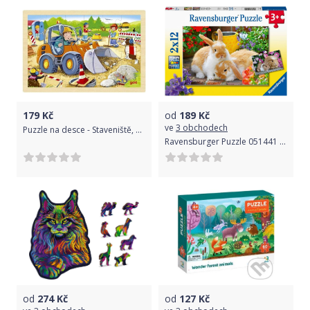
179
Kč
od
189
Kč
ve
3 obchodech
Puzzle na desce - Staveniště, 24ks (Goki)
Ravensburger Puzzle 051441 Čas na mazlení 2x12 dílků
od
274
Kč
od
127
Kč