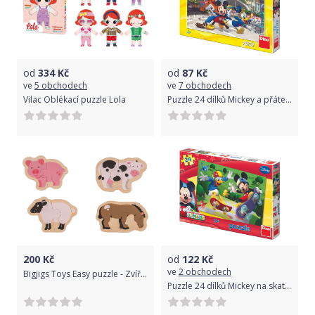
od
334
Kč
od
87
Kč
ve
5 obchodech
ve
7 obchodech
Vilac Oblékací puzzle Lola
Puzzle 24 dílků Mickey a přátelé
200
Kč
od
122
Kč
ve
2 obchodech
Bigjigs Toys Easy puzzle - Zvířátka z farmy
Puzzle 24 dílků Mickey na skateboardu