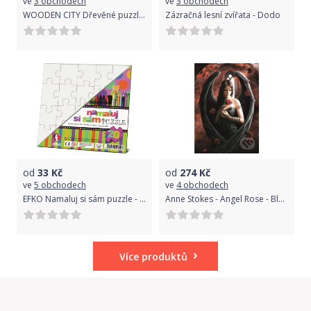
ve
3 obchodech
ve
3 obchodech
WOODEN CITY Dřevěné puzzle Duhová divoká kočka 140 dílků EKO
Zázračná lesní zvířata - Dodo
od
33
Kč
od
274
Kč
ve
5 obchodech
ve
4 obchodech
EFKO Namaluj si sám puzzle - čtverec
Anne Stokes - Angel Rose - Bluebird
Více produktů