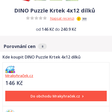
DINO Puzzle Krtek 4x12 dílků
Napsat recenzi
300
od
146 Kč
do
240.9 Kč
Porovnání cen
8
Kde koupit DINO Puzzle Krtek 4x12 dílků
Mrakyhraček.cz
146 Kč
Do obchodu
Mrakyhraček.cz