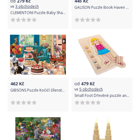
od
279
Kč
445
Kč
ve
3 obchodech
GALISON Puzzle Book Haven 1000 dílků
CLEMENTONI Puzzle Baby Shark: Všichni spolu MAXI 104 dílků
462
Kč
od
479
Kč
ve
5 obchodech
GIBSONS Puzzle Kočičí šílenství 1000 dílků
Small Foot Dřevěné puzzle anatomie