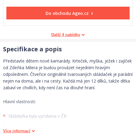
Do obchodu
Ageo.cz
Další 4 nabídky
Specifikace a popis
Představte dětem nové kamarády. Krteček, myška, ježek i zajíček
od Zdeňka Milera je budou provázet nejedním hravým
odpolednem. Čtveřice originálně tvarovaných skládaček je parádní
nejen na doma, ale i na cesty. Každá má jen 12 dílků, takže dítka
zabaví ve chvílích, kdy není čas na dlouhé hraní.
Hlavní vlastnosti:
Skládačka byla vyrobena v ČR
Kostičky tvoří odolný karton, který se nezničí ani při
Více informací
neopatrném zacházení, což dokládají i důkladné testy