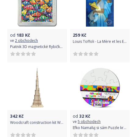
od
183
Kč
259
Kč
ve
2 obchodech
Louis Toffoli - La Mère et les Enfants, 1973 - Bluebird
Piatnik 3D magnetické Rybičky Klauni 16 dílků
342
Kč
od
32
Kč
ve
5 obchodech
Woodcraft construction kit Woodcraft Dřevěné 3D puzzle věž Dubaj
Efko Namaľuj si sám Puzzle kruh