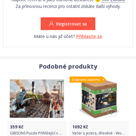
Za přínosnou recenzi pro ostatní získáte další výhody.
Registrovat se
Máte u nás již účet?
Přihlaste se
Podobné produkty
Doprava zdarma
359
Kč
1092
Kč
GIBSONS Puzzle Přihlížející v Doncasteru XXL 100 dílků
Večer u jezera, dřevěné - Wooden City