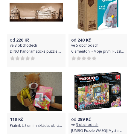
od
220
Kč
od
249
Kč
ve
3 obchodech
ve
5 obchodech
DINO Panoramatické puzzle Pohled na Pisu 1000 dílků
Clementoni - Moje první Puzzle - Zvířata
119
Kč
od
289
Kč
ve
3 obchodech
Piatnik Už umím skládat obrázky
JUMBO Puzzle WASGIJ Mystery 17: Odpočinek 1000 dílků