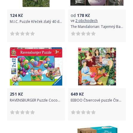
124
Kč
od
178
Kč
ve
2 obchodech
M.I.C. Puzzle Křeček zlatý 40 dílků
The Mandalorian: Tajemný Baby Yoda - Trefl
251
Kč
649
Kč
RAVENSBURGER Puzzle Cocomelon 2x12 dílků
EEBOO Čtvercové puzzle Čtenářský klub Jane Austen 1000 dílků