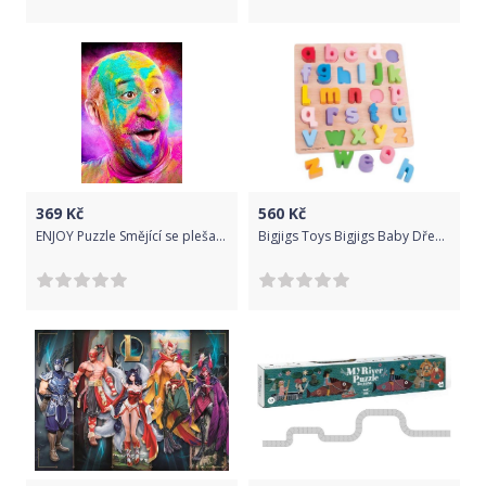
369
Kč
560
Kč
ENJOY Puzzle Smějící se plešatý muž 1000 dílků
Bigjigs Toys Bigjigs Baby Dřevěné puzzle Abeceda malá písmena