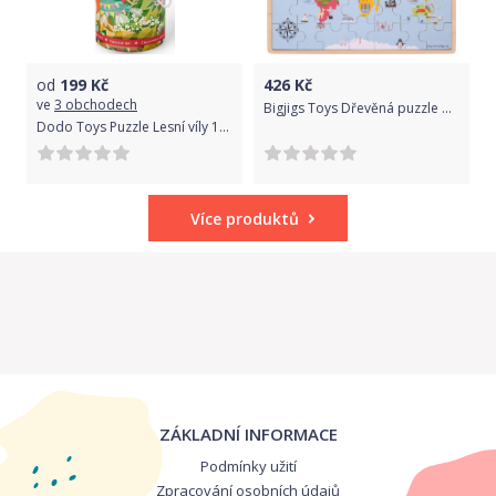
od
199
Kč
426
Kč
ve
3 obchodech
Bigjigs Toys Dřevěná puzzle mapa světa
Dodo Toys Puzzle Lesní víly 120 dílků
Více produktů
ZÁKLADNÍ INFORMACE
Podmínky užití
Zpracování osobních údajů