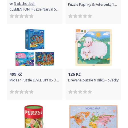
ve
3 obchodech
Puzzle Papriky & Feferonky 1000 dílků
CLEMENTONI Puzzle Narval 500 dílků
499
Kč
126
Kč
Mideer Puzzle LEVEL UP! 05 Dobrodružství
Dřevěné puzzle 9 dílků - ovečky