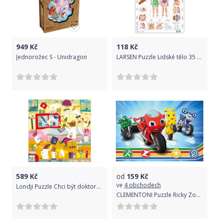
949
Kč
118
Kč
Jednorožec S - Unidragon
LARSEN Puzzle Lidské tělo 35 dílků
589
Kč
od
159
Kč
ve
4 obchodech
Londji Puzzle Chci být doktorem
CLEMENTONI Puzzle Ricky Zoom 104 dílků