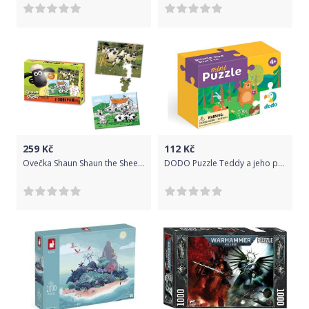
259
Kč
112
Kč
Ovečka Shaun Shaun the Sheep - Oboustranné puzzle s pastelkami 50ks
DODO Puzzle Teddy a jeho přátelé 35 dílků