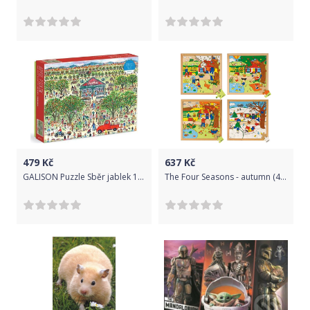
479
Kč
637
Kč
GALISON Puzzle Sběr jablek 1000 dílků
The Four Seasons - autumn (49 pieces)