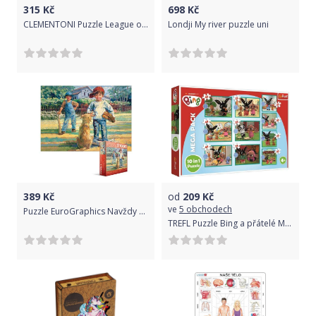
315
Kč
698
Kč
CLEMENTONI Puzzle League of Legends 1000 dílků
Londji My river puzzle uni
389
Kč
od
209
Kč
ve
5 obchodech
Puzzle EuroGraphics Navždy kamarádi 1000
TREFL Puzzle Bing a přátelé MEGA PACK 10v1