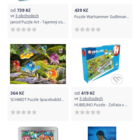
od
739
Kč
439
Kč
ve
3 obchodech
Puzzle Warhammer Guilliman vs Abaddon, 1000 dílků
Janod Puzzle Art - Tajemný ostrov
364
Kč
od
419
Kč
ve
3 obchodech
SCHMIDT Puzzle Spacebubble Club: Přistání v mechovém lese 1000 dílků
HUBELINO Puzzle - Zvířata v pralese - LEGO