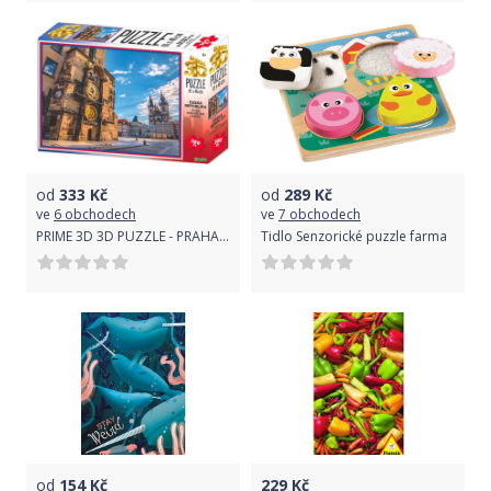
od
333
Kč
od
289
Kč
ve
6 obchodech
ve
7 obchodech
PRIME 3D 3D PUZZLE - PRAHA - Staroměstské náměstí 300 dílků
Tidlo Senzorické puzzle farma
od
154
Kč
229
Kč