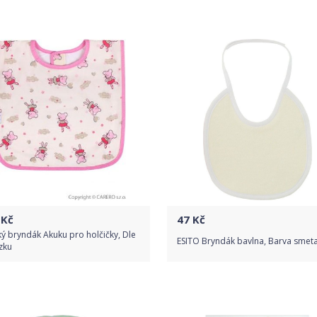
Porovnat ceny
Do obchodu
Detail produktu
Kč
47
Kč
ý bryndák Akuku pro holčičky, Dle
ESITO Bryndák bavlna, Barva smet
zku
Do obchodu
Do obchodu