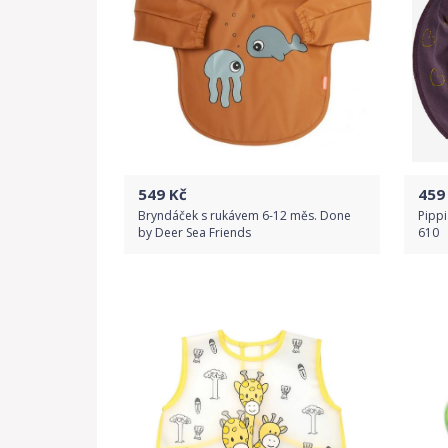
549
Kč
459
Bryndáček s rukávem 6-12 měs. Done
Pippi
by Deer Sea Friends
610
Do obchodu
Detail produktu