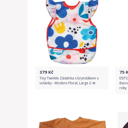
Detail produktu
379
Kč
75
K
Tiny Twinkle Zástěrka s bryndákem s
ESITO
volánky - Modern Floral, Large 2-4r
Barva
roky
Do obchodu
Detail produktu