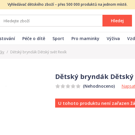
Vyhledávač dětského zboží – přes 500 000 produktů na jednom místě.
Hledej
stování
Péče o dítě
Sport
Pro maminky
Výživa
Vzd
čky
/
Dětský bryndák Dětský svět Rexík
Dětský bryndák Dětský 
Napsat
(Nehodnoceno)
U tohoto produktu není zařazen ž