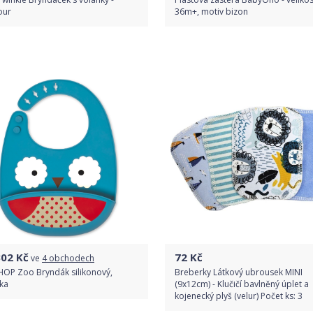
our
36m+, motiv bizon
Do obchodu
Do obchodu
Detail produktu
Detail produktu
302
Kč
72
Kč
ve
4 obchodech
HOP Zoo Bryndák silikonový,
Breberky Látkový ubrousek MINI
ka
(9x12cm) - Klučičí bavlněný úplet a
kojenecký plyš (velur) Počet ks: 3
1
recenze
5.0