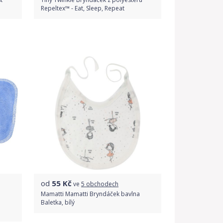
Repeltex™ - Eat, Sleep, Repeat
Do obchodu
Detail produktu
od
55
Kč
ve
5 obchodech
Mamatti Mamatti Bryndáček bavlna
Baletka, bílý