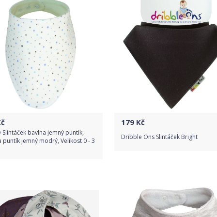
Detail produktu
Detail produktu
č
179
Kč
 Slintáček bavlna jemný puntík,
Dribble Ons Slintáček Bright
 puntík jemný modrý, Velikost 0 - 3
Do obchodu
Do obchodu
Detail produktu
Detail produktu