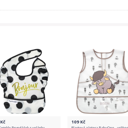
Kč
109
Kč
Twinkle Bryndáček s volánky -
Plastová zástera BabyOno - velikos