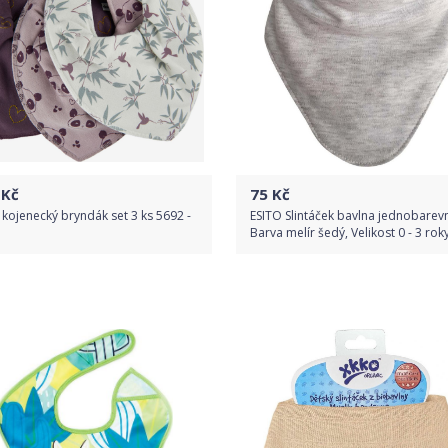
Kč
75
Kč
 kojenecký bryndák set 3 ks 5692 -
ESITO Slintáček bavlna jednobarev
Barva melír šedý, Velikost 0 - 3 rok
Do obchodu
Do obchodu
Detail produktu
Detail produktu