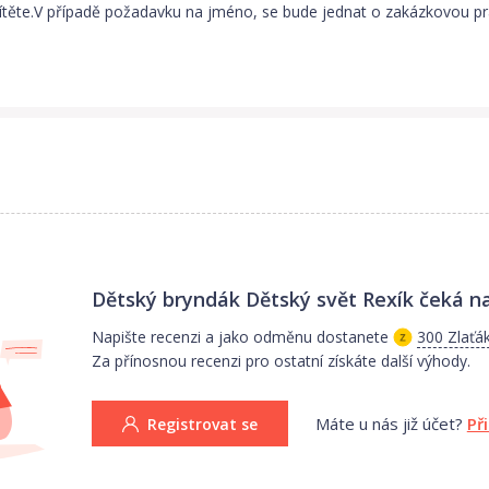
těte.V případě požadavku na jméno, se bude jednat o zakázkovou prá
Dětský bryndák Dětský svět Rexík
čeká na
Napište recenzi a jako odměnu dostanete
300 Zlaťá
Za přínosnou recenzi pro ostatní získáte další výhody.
Máte u nás již účet?
Př
Registrovat se