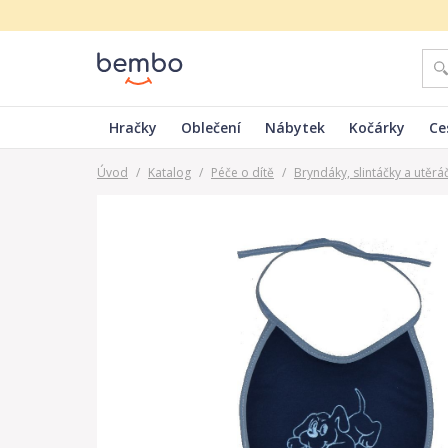
Hračky
Oblečení
Nábytek
Kočárky
Ce
Úvod
/
Katalog
/
Péče o dítě
/
Bryndáky, slintáčky a utěrá