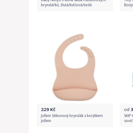
bryndáčků, žlutá/béžová/šedá
Bonj
Do obchodu
Detail produktu
229
Kč
od
Jollein Silikonový bryndák s korýtkem
SKIP 
Jollein
sovič