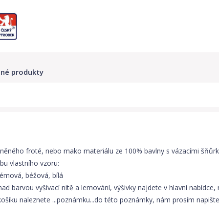
né produkty
avlněného froté, nebo mako materiálu ze 100% bavlny s vázacími šňůr
bu vlastního vzoru:
rémová, béžová, bílá
nad barvou vyšívací nitě a lemování, výšivky najdete v hlavní nabídce,
ní košíku naleznete ...poznámku...do této poznámky, nám prosím napi