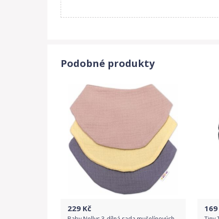
Podobné produkty
229
Kč
169
Baby Nellys 3-dílná sada mušelínových
Tiny 