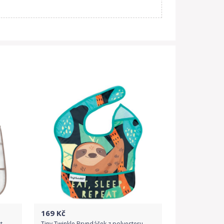
169
Kč
t
Tiny Twinkle Bryndáček z polyesteru