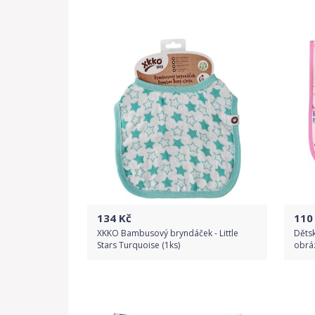
Do obchodu
Detail produktu
134
Kč
110
XKKO Bambusový bryndáček - Little
Dětsk
Stars Turquoise (1ks)
obrá
Do obchodu