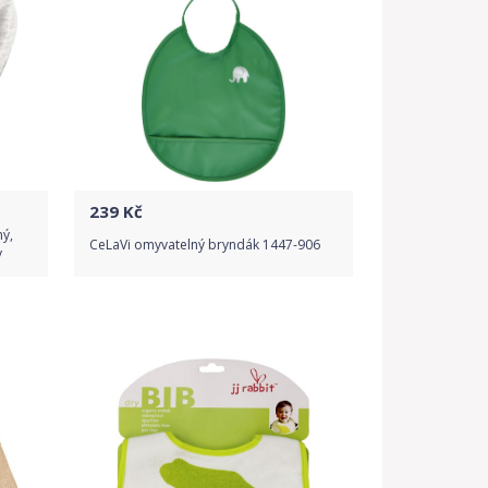
239
Kč
ný,
CeLaVi omyvatelný bryndák 1447-906
y
Do obchodu
Detail produktu