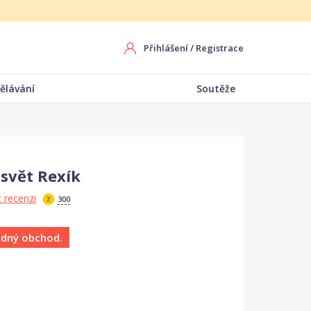
Přihlášení
/
Registrace
ělávání
Soutěže
svět Rexík
 recenzi
300
ádný obchod.