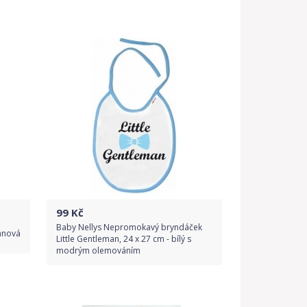
Porovnat ceny
99
Kč
Baby Nellys Nepromokavý bryndáček
anová
Little Gentleman, 24 x 27 cm - bílý s
modrým olemováním
Do obchodu