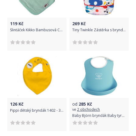
119
Kč
269
Kč
Slintáček Kikko Bambusová Colours Mint
Tiny Twinkle Zástěrka s bryndákem s volánky - Modern Floral - 6/24m (S)
126
Kč
od
285
Kč
ve
2 obchodech
Pippi dětský bryndák 1402 - 324
Baby Björn bryndák Baby tyrkysový nový