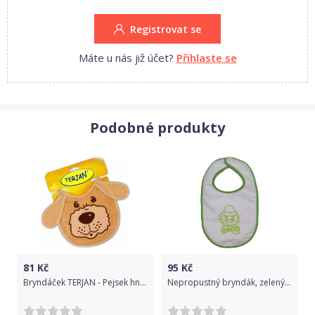
Registrovat se
Máte u nás již účet?
Přihlaste se
Podobné produkty
81
Kč
95
Kč
Bryndáček TERJAN - Pejsek hnědý
Nepropustný bryndák, zelený Klaun, Dětský svět