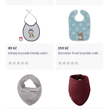
89
Kč
359
Kč
Dětský bryndák Dětský svět tučňák
Sterntaler froté bryndák oslík Emmi hvězdičky 7032000