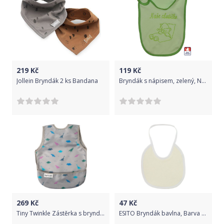
219
Kč
119
Kč
Jollein Bryndák 2 ks Bandana
Bryndák s nápisem, zelený, Naše zlatíčko, Dětský svět
269
Kč
47
Kč
Tiny Twinkle Zástěrka s bryndákem - Dinosaur (S)
ESITO Bryndák bavlna, Barva smetanová