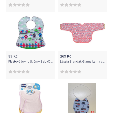
89
Kč
269
Kč
Plastový bryndák 6m+ BabyOno Bib Kangaroo
Lässig Bryndák Glama Lama coral