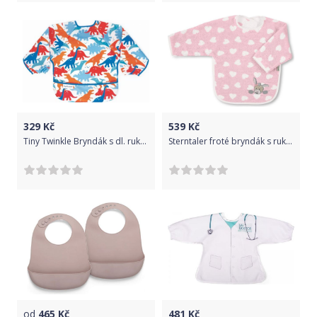
329
Kč
539
Kč
Tiny Twinkle Bryndák s dl. rukávem - Red Dino (L)
Sterntaler froté bryndák s rukávy oslík Emma, srdíčka 7071838
od
465
Kč
481
Kč