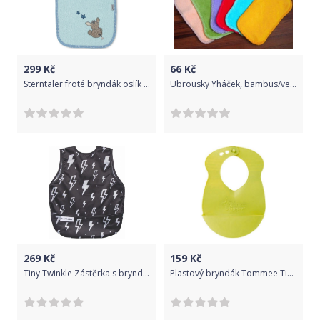
299
Kč
66
Kč
Sterntaler froté bryndák oslík Emmi 7032070
Ubrousky Yháček, bambus/velur, 3 ks Pro: Holčičku
269
Kč
159
Kč
Tiny Twinkle Zástěrka s bryndákem - Lightning (S)
Plastový bryndák Tommee Tippee Explora žlutozelený