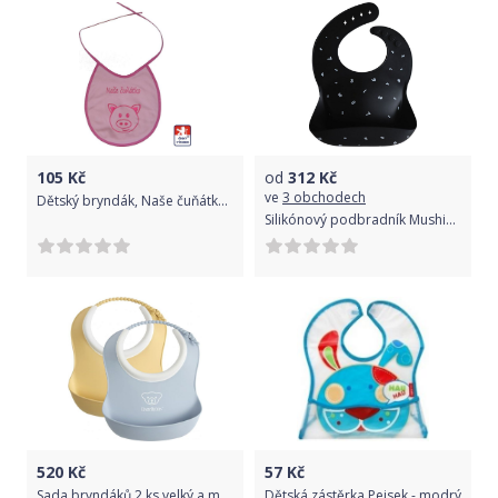
105
Kč
od
312
Kč
ve
3 obchodech
Dětský bryndák, Naše čuňátko, růžový, Dětský svět
Silikónový podbradník Mushie Black Numbers
520
Kč
57
Kč
Sada bryndáků 2 ks velký a malý BabyBjörn Baby
Dětská zástěrka Pejsek - modrý