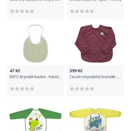
47
Kč
399
Kč
ESITO Bryndák bavlna - hvězdička zelená ESHYGBRYBA green
CeLaVi omyvatelný bryndák - pláštěnka 1465-694