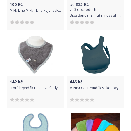
100
Kč
od
325
Kč
ve
3 obchodech
Mikk-Line Mikk - Line kojenecký bryndák 9942A Light Grey Melange
Bibs Bandana mušelínový slintáček z BIO bavlny - Elderberry
142
Kč
446
Kč
Froté bryndák Lullalove Šedý
MINIKOIOI Bryndák silikonový s kapsou - Deep Blue