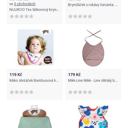
ve
3 obchodech
Bryndáček s rukávy Varianta: malíř
NUUROO Tex Silikonový bryndák 2 ks Solid Woodrose
119
Kč
179
Kč
Kikko slintáček Bambusová linie kolekce Spirals&Bubbles 1 ks Magenta Bubbles 2015
Mikk-Line Mikk - Line dětský bryndák 9924 Adobe Rose