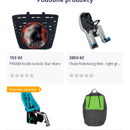
153
Kč
2650
Kč
PREXIM Košík na kolo Star Wars
Thule RideAlong Mini - light grey uni
Doprava zdarma