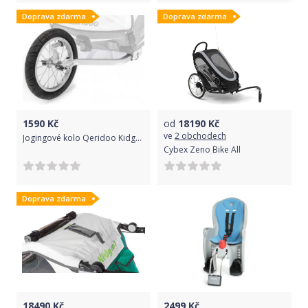
Doprava zdarma
Doprava zdarma
1590
Kč
od
18190
Kč
ve
2 obchodech
Jogingové kolo Qeridoo Kidgoo 2, Sportex 2 2019
Cybex Zeno Bike All
Doprava zdarma
18490
Kč
2499
Kč