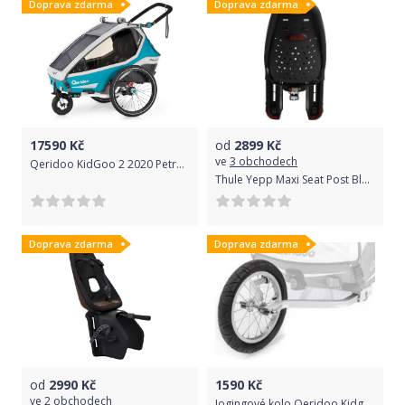
Doprava zdarma
Doprava zdarma
17590
Kč
od
2899
Kč
ve
3 obchodech
Qeridoo KidGoo 2 2020 Petrol Blue
Thule Yepp Maxi Seat Post Black
Doprava zdarma
Doprava zdarma
od
2990
Kč
1590
Kč
ve
2 obchodech
Jogingové kolo Qeridoo Kidgoo1, Sportex 1 2019