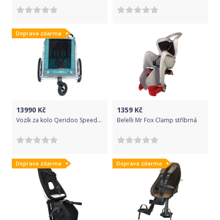
Doprava zdarma
13990
Kč
1359
Kč
Vozík za kolo Qeridoo Speedkid 2 Aquamarine 2019
Belelli Mr Fox Clamp stříbrná
Doprava zdarma
Doprava zdarma