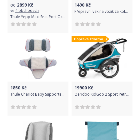
od
2899
Kč
1490
Kč
ve
4 obchodech
Přepravní vak na vozík za kolo - green uni
Thule Yepp Maxi Seat Post Ocean
Doprava zdarma
1850
Kč
19900
Kč
Thule Chariot Baby Supporter uni
Qeridoo KidGoo 2 Sport Petrol Blue