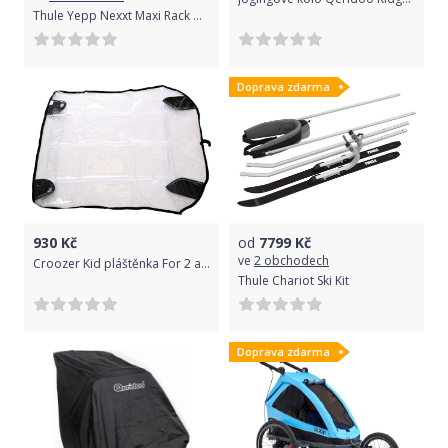
Thule Yepp Nexxt Maxi Rack Mount Chocolate Brown (Brown)
Doprava zdarma
930
Kč
od
7799
Kč
ve
2 obchodech
Croozer Kid pláštěnka For 2 a Kid For 2 Plus uni
Thule Chariot Ski Kit
Doprava zdarma