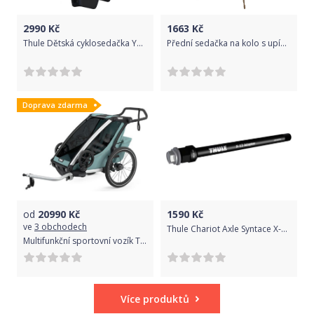
2990
Kč
1663
Kč
Thule Dětská cyklosedačka Yepp Nexxt Maxi Rack Mount
Přední sedačka na kolo s upínacím adaptérem Urban Iki Brown/Light Brown 2021
Doprava zdarma
od
20990
Kč
1590
Kč
ve
3 obchodech
Thule Chariot Axle Syntace X-12 adapter uni
Multifunkční sportovní vozík Thule Chariot Cross1 Alaska 2021
Více produktů