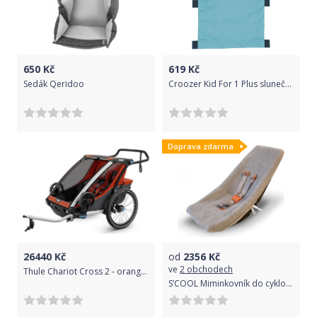
650
Kč
619
Kč
Sedák Qeridoo
Croozer Kid For 1 Plus sluneční clona uni
Doprava zdarma
26440
Kč
od
2356
Kč
ve
2 obchodech
Thule Chariot Cross 2 - orange uni
S’COOL Miminkovník do cyklovozíku S'COOL