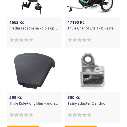
1663
Kč
17190
Kč
Přední sedačka na kolo s upínacím adaptérem Urban Iki Light Grey/Black 2021
Thule Chariot Lite 1 - bluegrass uni
599
Kč
390
Kč
Thule RideAlong Mini Handlebar Padding
Tažný adaptér Qeridoo