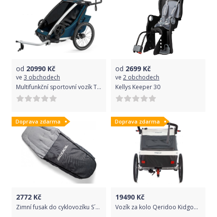
od
20990
Kč
od
2699
Kč
ve
3 obchodech
ve
2 obchodech
Multifunkční sportovní vozík Thule Chariot Cross1 Majolica Blue 2021
Kellys Keeper 30
Doprava zdarma
Doprava zdarma
2772
Kč
19490
Kč
Zimní fusak do cyklovozíku S´COOL TaXXi
Vozík za kolo Qeridoo Kidgoo 2 Aquamarine 2019