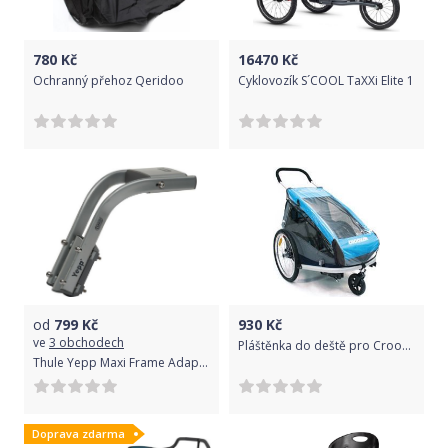
780
Kč
16470
Kč
Ochranný přehoz Qeridoo
Cyklovozík S´COOL TaXXi Elite 1
od
799
Kč
930
Kč
ve
3 obchodech
Pláštěnka do deště pro Croozer Kid 2014+, jedno, dítě, (3359)
Thule Yepp Maxi Frame Adapter uni
Doprava zdarma