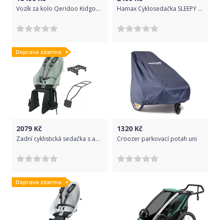
Vozík za kolo Qeridoo Kidgoo 1 Aquamarine 2019
Hamax Cyklosedačka SLEEPY - sv.šedá/modrá
Doprava zdarma
2079
Kč
1320
Kč
Zadní cyklistická sedačka s adaptérem na nosič Urban Iki Green 2021
Croozer parkovací potah uni
Doprava zdarma