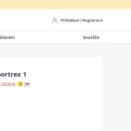
Přihlášení
/
Registrace
ělávání
Soutěže
portrex 1
 recenzi
300