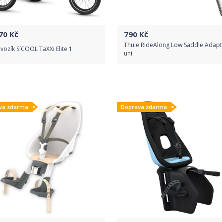
70
Kč
790
Kč
Thule RideAlong Low Saddle Adapt
vozík S´COOL TaXXi Elite 1
uni
Do obchodu
Do obchodu
va zdarma
Doprava zdarma
Detail produktu
Detail produktu