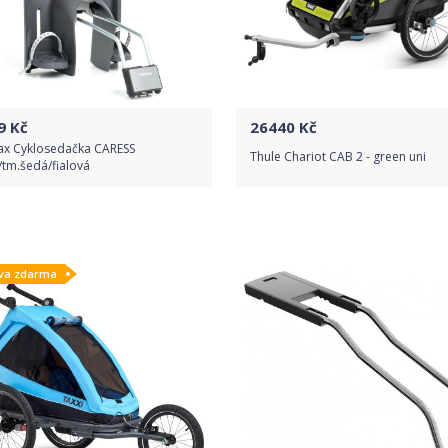
9
Kč
26440
Kč
x Cyklosedačka CARESS
Thule Chariot CAB 2 - green uni
tm.šedá/fialová
Do obchodu
Do obchodu
va zdarma
Detail produktu
Detail produktu