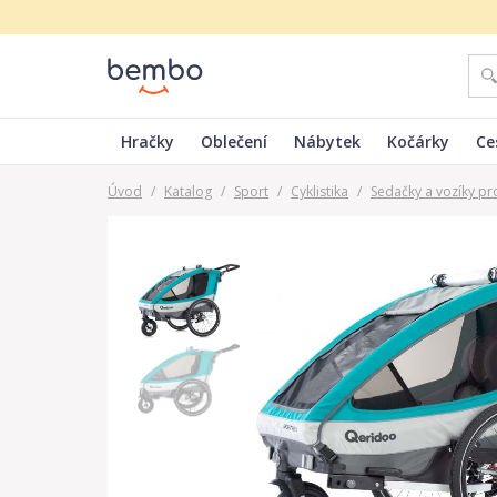
Hračky
Oblečení
Nábytek
Kočárky
Ce
Úvod
/
Katalog
/
Sport
/
Cyklistika
/
Sedačky a vozíky pr