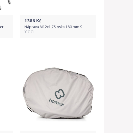
1386
Kč
er
Náprava M12x1,75 oska 180 mm S
´COOL
Do obchodu
Detail produktu