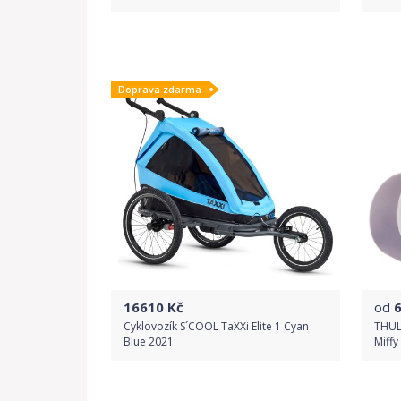
Do obchodu
Doprava zdarma
Detail produktu
16610
Kč
od
Cyklovozík S´COOL TaXXi Elite 1 Cyan
THUL
Blue 2021
Miffy
Do obchodu