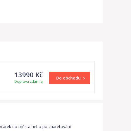
13990 Kč
Do obchodu
Doprava zdarma
o kočárek do města nebo po zaaretování