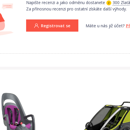
Napište recenzi a jako odměnu dostanete
300 Zlať
 kufru Možnost doinstalace kotoučových brzd Bezpečnost Vyrobeno
Za přínosnou recenzi pro ostatní získáte další výhody.
tu a bezpečnost Ochrana zadní části proti nárazu 5-ti bodové bezpečno
Máte u nás již účet?
P
Registrovat se