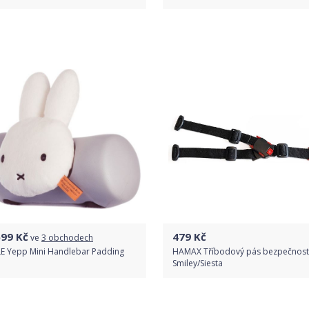
Do obchodu
Do obchodu
Detail produktu
Detail produktu
699
Kč
479
Kč
ve
3 obchodech
E Yepp Mini Handlebar Padding
HAMAX Tříbodový pás bezpečnost
Smiley/Siesta
Porovnat ceny
Do obchodu