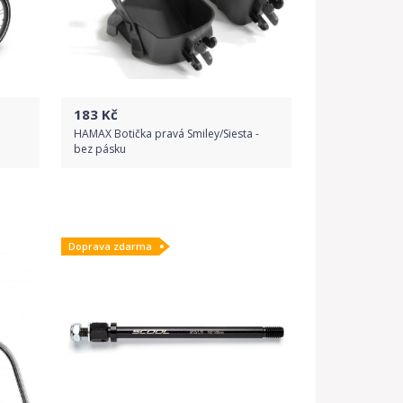
183
Kč
HAMAX Botička pravá Smiley/Siesta -
bez pásku
Do obchodu
Doprava zdarma
Detail produktu