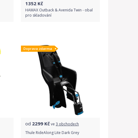
1352
Kč
HAMAX Outback & Avenida Twin - obal
pro skladování
Do obchodu
Doprava zdarma
Detail produktu
od
2299
Kč
ve
3 obchodech
Thule RideAlong Lite Dark Grey