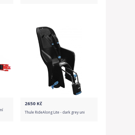
Porovnat ceny
2650
Kč
ní
Thule RideAlong Lite - dark grey uni
Do obchodu