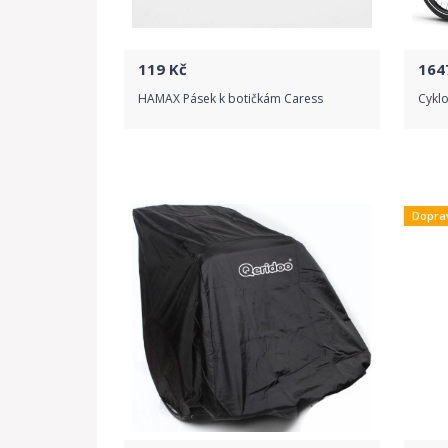
119
Kč
164
HAMAX Pásek k botičkám Caress
Cyklo
Do obchodu
Dopra
Detail produktu