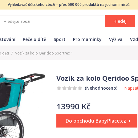
Vyhledávač dětského zboží – přes 500 000 produktů na jednom místě.
Hledej
stování
Péče o dítě
Sport
Pro maminky
Výživa
Vzd
o děti
/
Vozík za kolo Qeridoo Sportrex 1
Vozík za kolo Qeridoo S
Napsat
(Nehodnoceno)
13990 Kč
Do obchodu BabyPlace.cz