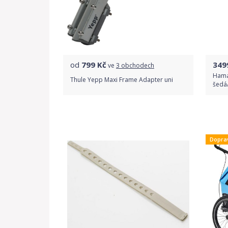
od
799
Kč
349
ve
3 obchodech
Hama
Thule Yepp Maxi Frame Adapter uni
šedá/
Porovnat ceny
Dopra