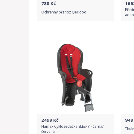
780
Kč
166
Předn
Ochranný přehoz Qeridoo
adap
Do obchodu
Detail produktu
2499
Kč
949
Hamax Cyklosedačka SLEEPY - černá/
Thul
červená