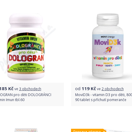
Do obchodu
Porovnat ceny
Detail produktu
185
Kč
od
119
Kč
ve
3 obchodech
ve
2 obchodech
OGRAN pro děti DOLOGRÁNCI
MoviD3k - vitamin D3 pro děti, 800
min Imun tbl.60
90 tablet s příchutí pomeranče
Porovnat ceny
Porovnat ceny
Doprava zdarma