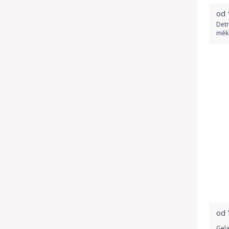
od
Detr
měkk
od
Gela