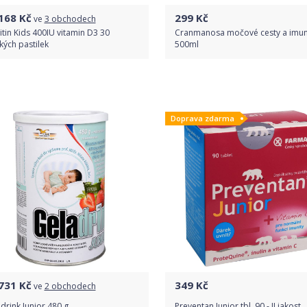
168
Kč
299
Kč
ve
3 obchodech
itin Kids 400IU vitamin D3 30
Cranmanosa močové cesty a imun
ých pastilek
500ml
Porovnat ceny
Do obchodu
Doprava zdarma
Detail produktu
731
Kč
349
Kč
ve
2 obchodech
drink Junior 480 g
Preventan Junior tbl. 90 - II.jakost