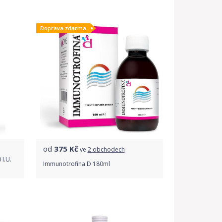
Porovnat ceny
Doprava zdarma
od
375
Kč
ve
2 obchodech
 I.U.
Immunotrofina D 180ml
Porovnat ceny