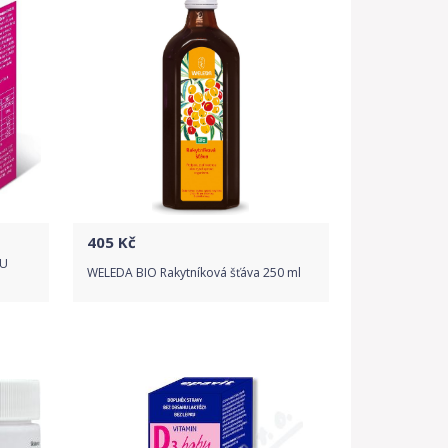
405
Kč
IU
WELEDA BIO Rakytníková šťáva 250 ml
Do obchodu
Detail produktu