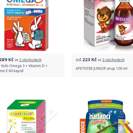
289
Kč
od
223
Kč
ve
2 obchodech
ve
3 obchodech
r Kids Omega 3 + Vitamin D +
APETISTER JUNIOR sirup 100 ml
min E 60 kapslí
Porovnat ceny
Porovnat ceny