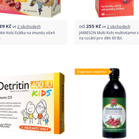
89
Kč
od
255
Kč
ve
2 obchodech
ve
2 obchodech
itin Kids lízátka na imunitu višeň
JAMIESON Multi Kids multivitamin t
s
na cucání pro děti 60 tbl.
Porovnat ceny
Porovnat ceny
Doprava zdarma