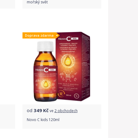
mořský svět
Porovnat ceny
Doprava zdarma
od
349
Kč
ve
2 obchodech
Novo C kids 120ml