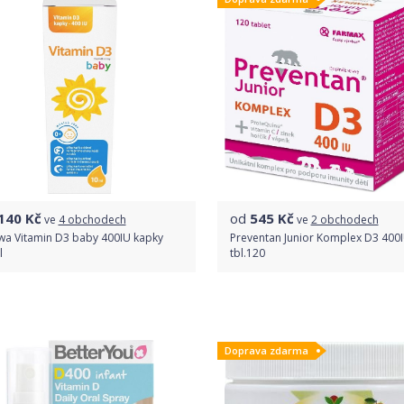
140
Kč
od
545
Kč
ve
4 obchodech
ve
2 obchodech
wa Vitamin D3 baby 400IU kapky
Preventan Junior Komplex D3 400
l
tbl.120
Porovnat ceny
Porovnat ceny
Doprava zdarma