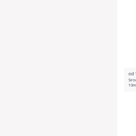
od
Siro
10m