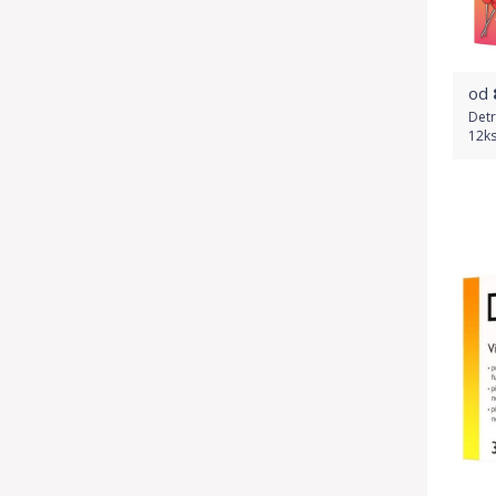
od
Detr
12k