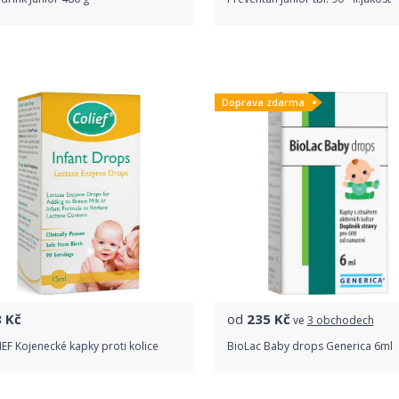
Porovnat ceny
Do obchodu
Doprava zdarma
Detail produktu
8
Kč
od
235
Kč
ve
3 obchodech
EF Kojenecké kapky proti kolice
BioLac Baby drops Generica 6ml