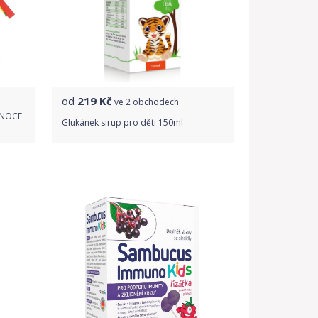
od
219
Kč
ve
2 obchodech
ONOCE
Glukánek sirup pro děti 150ml
Porovnat ceny