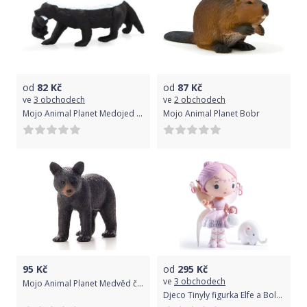
od
82
Kč
od
87
Kč
ve
3 obchodech
ve
2 obchodech
Mojo Animal Planet Medojed s mládětem
Mojo Animal Planet Bobr
95
Kč
od
295
Kč
ve
3 obchodech
Mojo Animal Planet Medvěd černý mládě
Djeco Tinyly figurka Elfe a Bolero