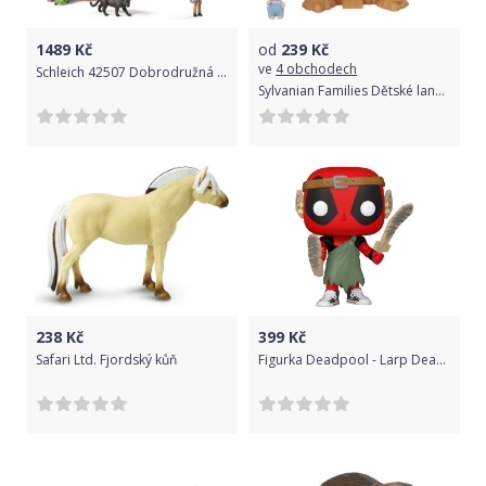
1489
Kč
od
239
Kč
ve
4 obchodech
Schleich 42507 Dobrodružná stanice v džungli
Sylvanian Families Dětské lanové prolézačky 5452
238
Kč
399
Kč
Safari Ltd. Fjordský kůň
Figurka Deadpool - Larp Deadpool (Funko POP! Marvel 780)