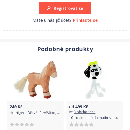
Registrovat se
Máte u nás již účet?
Přihlaste se
Podobné produkty
249
Kč
od
499
Kč
ve
3 obchodech
Holztiger - Dřevěné zvířátko, Kůň hnědý světlý hříbě
101 dalmatinů dalmatin set postaviček