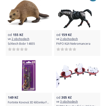
od
155
Kč
od
159
Kč
ve
2 obchodech
ve
2 obchodech
Schleich Bobr 14855
PAPO Kůň Nekromancera
149
Kč
od
305
Kč
ve
3 obchodech
Fortnite Kovová 3D klíčenka Fortnite Heavy Assault Rifle