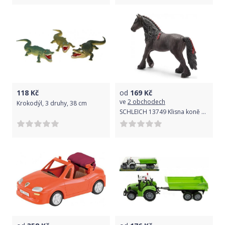
118
Kč
od
169
Kč
ve
2 obchodech
Krokodýl, 3 druhy, 38 cm
SCHLEICH 13749 Klisna koně Fríského