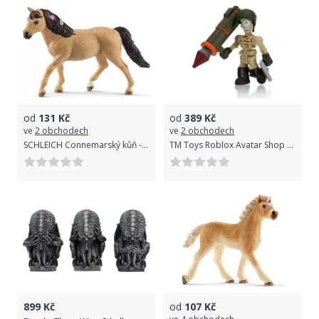
od
131
Kč
od
389
Kč
ve
2 obchodech
ve
2 obchodech
SCHLEICH Connemarský kůň - kobyla
TM Toys Roblox Avatar Shop Level 261 Undead Cyclops Soldier a 2 doplňky
899
Kč
od
107
Kč