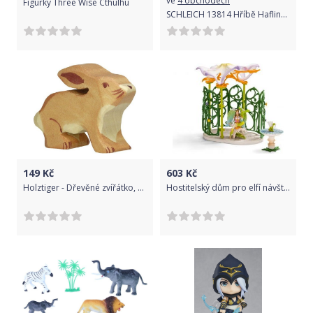
ve
4 obchodech
Figurky Three Wise Cthulhu
SCHLEICH 13814 Hříbě Haflingerské
149
Kč
603
Kč
Holztiger - Dřevěné zvířátko, Zajíc uši dole
Hostitelský dům pro elfí návštěvníky