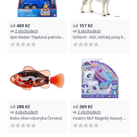
od
469
Kč
od
157
Kč
ve
2 obchodech
ve
6 obchodech
Spin Master Tlapková patrola Policejní vozidlo
Schleich - Kůň, Velšský pony hřebec
od
288
Kč
od
269
Kč
ve
4 obchodech
ve
2 obchodech
Robo Alive roboryba Červená
Hasbro MLP Magický vlasový salon Ast