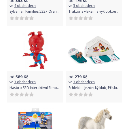
od
358
Kč
od
176
Kč
ve
4 obchodech
ve
3 obchodech
Sylvanian Families 5227 Oranžový kabriolet
Traktor s vlekem a výklopkou plast 3na setrvačník
od
589
Kč
od
279
Kč
ve
3 obchodech
ve
3 obchodech
Hasbro SPD Interaktivní filmová figurka Honolulu
Schleich - Jezdecký klub, Příslušenství ke kempování