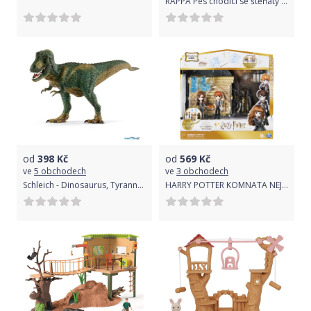
RAPPA Pes chodící se štěňaty a vodítkem se zvukem
od
398
Kč
od
569
Kč
ve
5 obchodech
ve
3 obchodech
Schleich - Dinosaurus, Tyrannosaurus Rex
HARRY POTTER KOMNATA NEJVYŠŠÍ POTŘEBY S FIGURKAMI