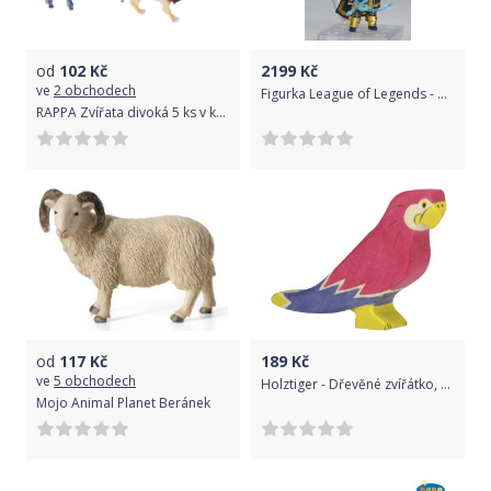
od
102
Kč
2199
Kč
ve
2 obchodech
Figurka League of Legends - Ashe (Nendoroid)
RAPPA Zvířata divoká 5 ks v krabici
od
117
Kč
189
Kč
ve
5 obchodech
Holztiger - Dřevěné zvířátko, Pták Papoušek Ara
Mojo Animal Planet Beránek