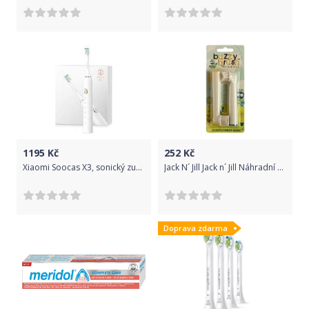
1195
Kč
252
Kč
Xiaomi Soocas X3, sonický zubní kartáček, White - bazarové zboží
Jack N´ Jill Jack n´ Jill Náhradní hlavice na elektrický kartáček s melodií Buzzy brush
Doprava zdarma