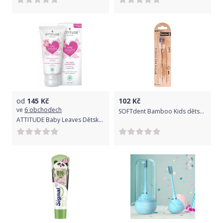
od
145
Kč
102
Kč
ve
6 obchodech
SOFTdent Bamboo Kids dětské zubní kartáčky medium 2 ks
ATTITUDE Baby Leaves Dětská zubní pasta příchuť jahoda 75 g