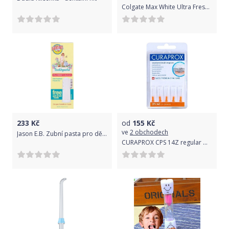
Colgate Max White Ultra Fresh Pearls bělicí zubní pasta 50 ml
233
Kč
od
155
Kč
ve
2 obchodech
Jason E.B. Zubní pasta pro děti od 6 měsíců se zubním kartáčkem 45 g
CURAPROX CPS 14Z regular mezizub.kart. 5ks blister