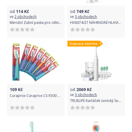
od
114
Kč
od
749
Kč
ve
2 obchodech
ve
3 obchodech
Meridol Zubní pasta pro citlivé zuby Complete Care Sensitive Gums & Teeth 75 ml
HX6074/27 NÁHRADNÍ HLAVICE PHILIPS
Doprava zdarma
109
Kč
od
2069
Kč
ve
3 obchodech
Curaprox Curaprox CS 5500 Kids Ultrasoft Barva: Růžová
TRUELIFE Kartáček sonický SonicBrush GL UV