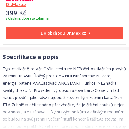
Dr.Max.cz
399 Kč
skladem, doprava zdarma
Do obchodu
Dr.Max.cz
Specifikace a popis
Typ: oscilačně-rotačníOrální centrum: NEPočet oscilačních pohybů
za minutu: 4500Úložný prostor: ANOÚstní sprcha: NEZdroj
energie: baterie AAAČasovač: ANOSMART Funkce: NEZnačka
kvality dTest: NEProvedení výrobku: růžová barvaCo se v mládí
naučí, později jako když najdou. S roztomilým zubním kartáčkem
ETA Zubnička děti snadno přesvědčíte, že je čištění zoubků nejen
povinnost, ale i zábava. Díky hravým prvkům a dětským motivům
se budou na svůj ranní i večerní rituál konečně těšit.Asistovat jim
přitom bude praktický kelímek i přesýpací hodiny, které zajistí, aby