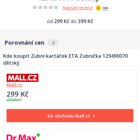
Napsat recenzi
300
od
299 Kč
do
399 Kč
Porovnání cen
2
Kde koupit Zubní kartáček ETA Zubnička 129490070
dětský
Mall.cz
299 Kč
skladem
Do obchodu
Mall.cz