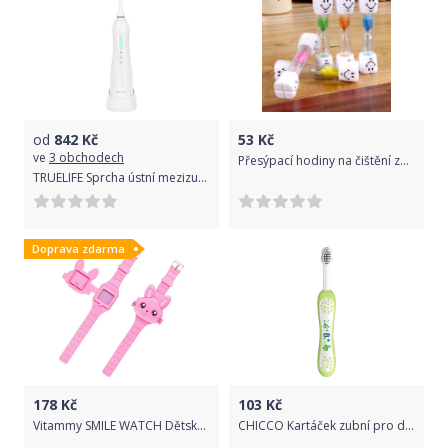
od
842
Kč
53
Kč
ve
3 obchodech
Přesýpací hodiny na čištění zubů - modré
TRUELIFE Sprcha ústní mezizubních prostor AquaFloss Lite
Doprava zdarma
178
Kč
103
Kč
Vitammy SMILE WATCH Dětské silikonové hodinky, růžová
CHICCO Kartáček zubní pro děti My first milk teeth zelený 6m+