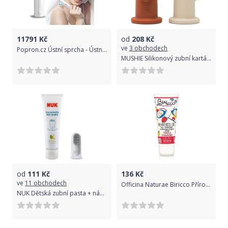
11791
Kč
od
208
Kč
ve
3 obchodech
Popron.cz Ústní sprcha - Ústní sprcha
MUSHIE Silikonový zubní kartáček na prst 2 ks Clay / Shifting Sand
od
111
Kč
136
Kč
ve
11 obchodech
Officina Naturae Biricco Přírodní zubní pasta pro děti jahoda 75 ml
NUK Dětská zubní pasta + náprstek na čištění