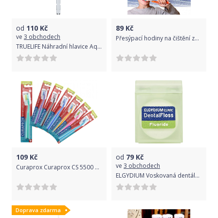
od
110
Kč
89
Kč
ve
3 obchodech
Přesýpací hodiny na čištění zubů - růžové
TRUELIFE Náhradní hlavice AquaFloss Station Standard Jet
109
Kč
od
79
Kč
ve
3 obchodech
Curaprox Curaprox CS 5500 Kids Ultrasoft Barva: Oranžová
ELGYDIUM Voskovaná dentální nit s fluoridem Clinic 35 m
Doprava zdarma