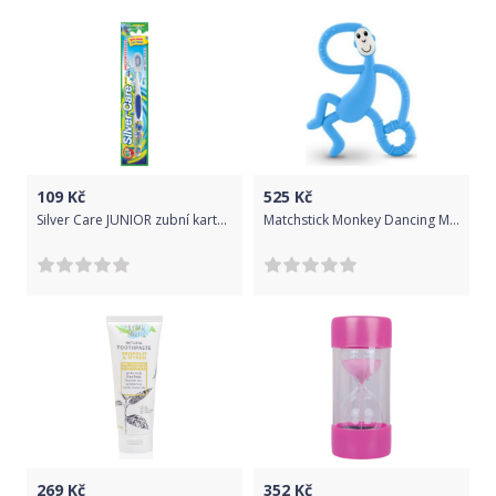
zelenáRozměry výrobku:Hmotnost (kg): 0.170Výška (cm):
21.50Šířka (cm): 14.50Hloubka (cm): 8.50Rozměry
balení:Hmotnost (kg): 0.310Výška (cm): 22.00Šířka (cm):
14.00Hloubka (cm): 7.50EAN: 8590393258833Záruční doba: 24
měsícůBateriový dětský zubní kartáček se stojánkem, kelímkem a
přesýpacími hodinami pro zábavné a efektivní čistění zoubků.
109
Kč
525
Kč
Silver Care JUNIOR zubní kartáček dětský 2-6 let Soft
Matchstick Monkey Dancing Monkey Teether, sv.modrá
269
Kč
352
Kč