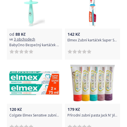
od
88
Kč
142
Kč
ve
3 obchodech
Elmex Zubní kartáček Super Soft 1 ks
BabyOno Bezpečný kartáček na zoubky 12 m+ - mátový
120
Kč
179
Kč
Colgate Elmex Sensitive zubní pasta 2x75 ml
Přírodní zubní pasta Jack N' Jill Malina