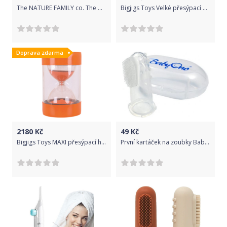
The NATURE FAMILY co. The NATURAL FAMILY co. Propolis & Myrrh - přírodní zubní pasta na zánět dásní 110g
Bigjigs Toys Velké přesýpací hodiny 2 minuty
Doprava zdarma
2180
Kč
49
Kč
Bigjigs Toys MAXI přesýpací hodiny 10 minut
První kartáček na zoubky Baby Ono