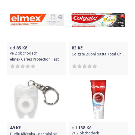
od
85
Kč
83
Kč
ve
2 obchodech
Colgate Zubní pasta Total Charcoal 75 ml
elmex Caries Protection Pasta s aminfluoridem 75 ml
49
Kč
od
138
Kč
ve
2 obchodech
Dudlu Klíčenka - dentální niť