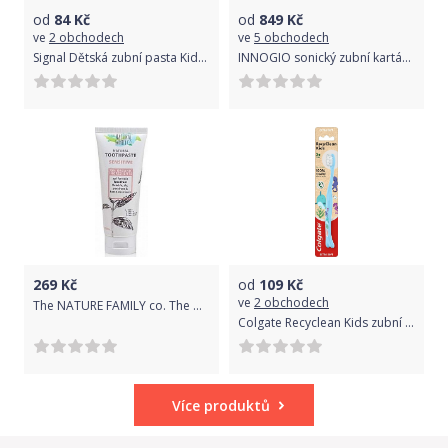
od
84
Kč
od
849
Kč
ve
2 obchodech
ve
5 obchodech
Signal Dětská zubní pasta Kids Bio (Kids Toothpaste) 50 ml
INNOGIO sonický zubní kartáček 360° Pink
269
Kč
od
109
Kč
ve
2 obchodech
The NATURE FAMILY co. The NATURAL FAMILY co. SENSITIVE - přírodní zubní pasta pro velmi citlivé zuby 110g
Colgate Recyclean Kids zubní kartáček pro děti 1 ks
Více produktů