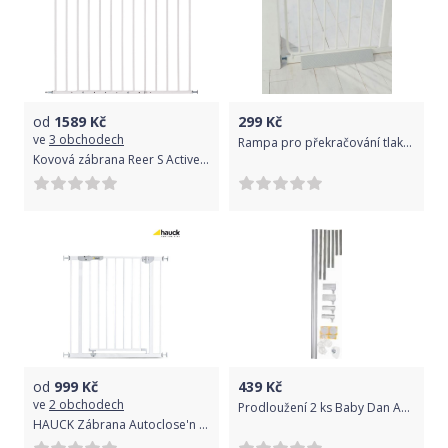
od
1589
Kč
299
Kč
ve
3 obchodech
Rampa pro překračování tlakovým zábranám Baby Dan
Kovová zábrana Reer S Active-Lock
od
999
Kč
439
Kč
ve
2 obchodech
Prodloužení 2 ks Baby Dan Avantgard Buk/Designer
HAUCK Zábrana Autoclose'n Stop - White