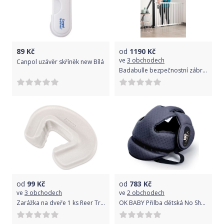
89
Kč
od
1190
Kč
ve
3 obchodech
Canpol uzávěr skříněk new Bílá
Badabulle bezpečnostní zábrana DECO POP bílá
od
99
Kč
od
783
Kč
ve
3 obchodech
ve
2 obchodech
Zarážka na dveře 1 ks Reer Transparent
OK BABY Přilba dětská No Shock (8-20m) - modrá