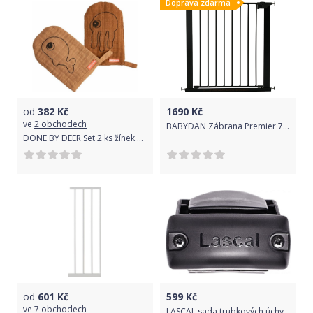
Doprava zdarma
od
382
Kč
1690
Kč
ve
2 obchodech
BABYDAN Zábrana Premier 73-80 cm černá - nová
DONE BY DEER Set 2 ks žínek Sea friends Powder-hořčicové
od
601
Kč
599
Kč
ve
7 obchodech
LASCAL sada trubkových úchytů pro pouzdro zábrany KIDDYGUARD