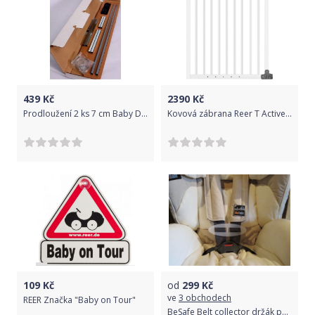
439
Kč
2390
Kč
Prodloužení 2 ks 7 cm Baby Dan Premier
Kovová zábrana Reer T Active-Lock
109
Kč
od
299
Kč
ve
3 obchodech
REER Značka "Baby on Tour"
BeSafe Belt collector držák pásů