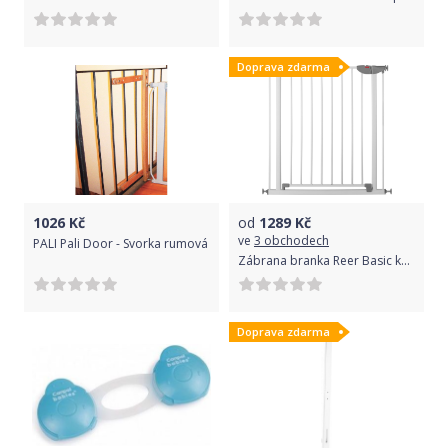
Doprava zdarma
1026
Kč
od
1289
Kč
ve
3 obchodech
PALI Pali Door - Svorka rumová
Zábrana branka Reer Basic kovová
Doprava zdarma