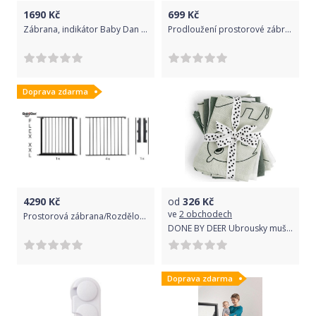
1690
Kč
699
Kč
Zábrana, indikátor Baby Dan Premier Bílá 2017
Prodloužení prostorové zábrany 33 cm Baby Dan Black 2017
Doprava zdarma
4290
Kč
od
326
Kč
ve
2 obchodech
Prostorová zábrana/Rozdělovač místnosti Baby Dan Flex XXL Black 2017
DONE BY DEER Ubrousky mušelínové Deer Friends 5 ks - zelené
Doprava zdarma