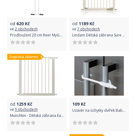
od
620
Kč
od
1189
Kč
ve
2 obchodech
ve
7 obchodech
Prodloužení 20 cm Reer MyGate
Lindam Dětská zábrana Sure Shut Axis
Doprava zdarma
od
1259
Kč
109
Kč
ve
5 obchodech
Uzávěr na úchytky dvířek Baby Dan
Munchkin - Dětská zábrana Easy Loc bílá