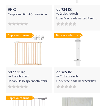
69
Kč
od
724
Kč
ve
2 obchodech
Canpol multifunkční uzávěr krátký 2 ks Modrá
Upevňvací sada na zeď Reer Wallflex
Doprava zdarma
Doprava zdarma
od
1190
Kč
od
765
Kč
ve
3 obchodech
ve
2 obchodech
Badabulle bezpečnostní zábrana DECO POP přírodní
Upevňvací sada Reer Stairflex Bílá
Doprava zdarma