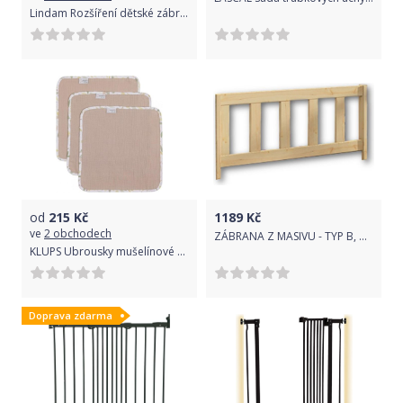
Lindam Rozšíření dětské zábrany Sure Shut a Easy Fit 28 cm bílá
od
215
Kč
1189
Kč
ve
2 obchodech
ZÁBRANA Z MASIVU - TYP B, BARVA BÍLÁ
KLUPS Ubrousky mušelínové 3 ks Picnic 34x34 cm
Doprava zdarma