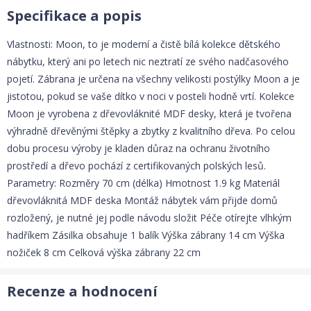
Specifikace a popis
Vlastnosti: Moon, to je moderní a čistě bílá kolekce dětského
nábytku, který ani po letech nic neztratí ze svého nadčasového
pojetí. Zábrana je určena na všechny velikosti postýlky Moon a je
jistotou, pokud se vaše dítko v noci v posteli hodně vrtí. Kolekce
Moon je vyrobena z dřevovláknité MDF desky, která je tvořena
výhradně dřevěnými štěpky a zbytky z kvalitního dřeva. Po celou
dobu procesu výroby je kladen důraz na ochranu životního
prostředí a dřevo pochází z certifikovaných polských lesů.
Parametry: Rozměry 70 cm (délka) Hmotnost 1.9 kg Materiál
dřevovláknitá MDF deska Montáž nábytek vám přijde domů
rozložený, je nutné jej podle návodu složit Péče otírejte vlhkým
hadříkem Zásilka obsahuje 1 balík Výška zábrany 14 cm Výška
nožiček 8 cm Celková výška zábrany 22 cm
Recenze a hodnocení