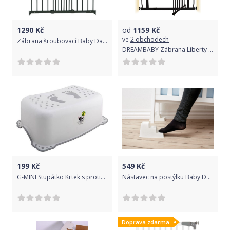
1290
Kč
od
1159
Kč
ve
2 obchodech
Zábrana šroubovací Baby Dan Flexi Fit Kov Černá 2017
DREAMBABY Zábrana Liberty bezpečnostní extra-vysoká 75-81 cm černá
199
Kč
549
Kč
G-MINI Stupátko Krtek s protiskluzem, bílá
Nástavec na postýlku Baby Dan Baby Steps 2 ks
Doprava zdarma