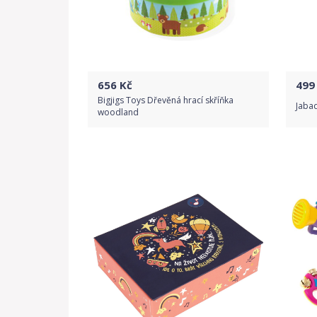
656
Kč
499
Bigjigs Toys Dřevěná hrací skříňka
Jaba
woodland
Do obchodu
Detail produktu