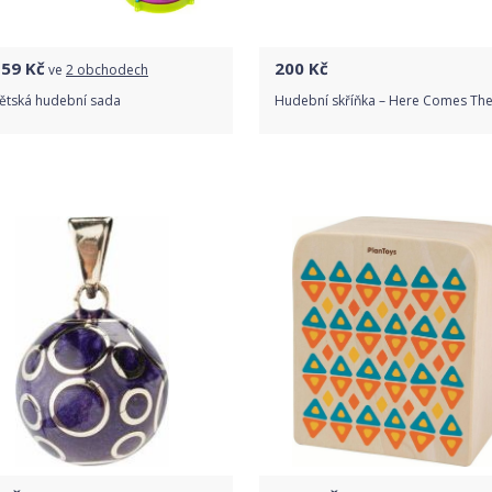
159
Kč
200
Kč
ve
2 obchodech
Dětská hudební sada
Hudební skříňka – Here Comes The
Porovnat ceny
Do obchodu
Detail produktu