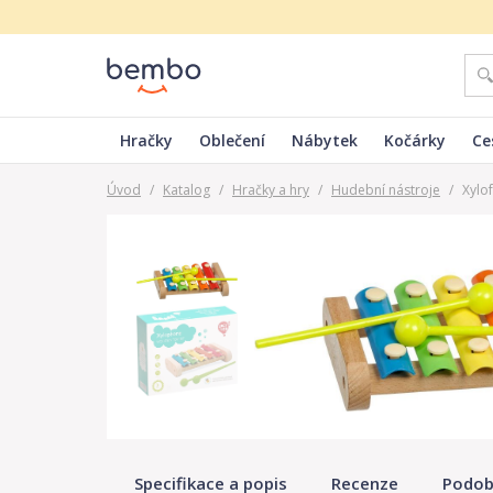
Hračky
Oblečení
Nábytek
Kočárky
Ce
Úvod
/
Katalog
/
Hračky a hry
/
Hudební nástroje
/
Xylo
Specifikace a popis
Recenze
Podob