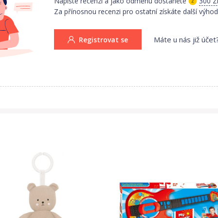
Napište recenzi a jako odměnu dostanete
300 Z
Za přínosnou recenzi pro ostatní získáte další výhod
Máte u nás již účet
Registrovat se