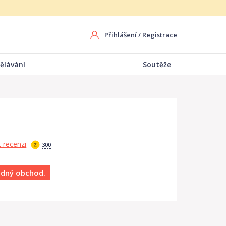
Přihlášení
/
Registrace
ělávání
Soutěže
 recenzi
300
ádný obchod.