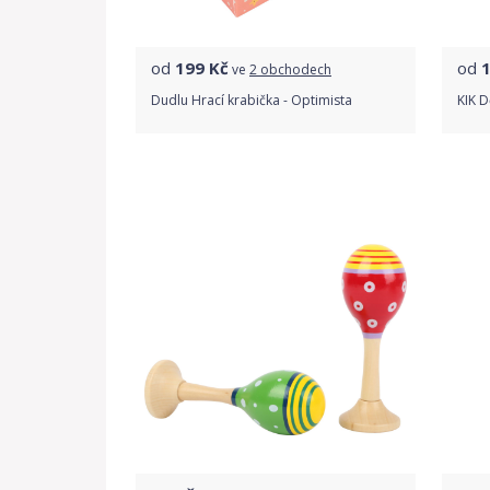
od
199
Kč
od
ve
2 obchodech
Dudlu Hrací krabička - Optimista
KIK 
Porovnat ceny