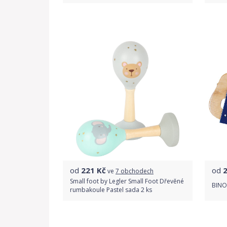
Do obchodu
Detail produktu
od
221
Kč
od
ve
7 obchodech
Small foot by Legler Small Foot Dřevěné
BINO
rumbakoule Pastel sada 2 ks
Porovnat ceny