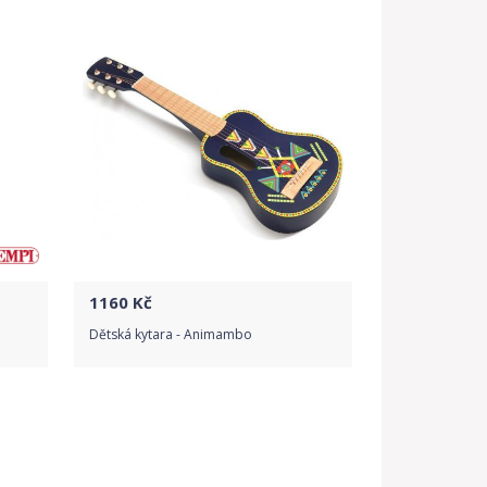
Detail produktu
1160
Kč
Dětská kytara - Animambo
Do obchodu
Detail produktu