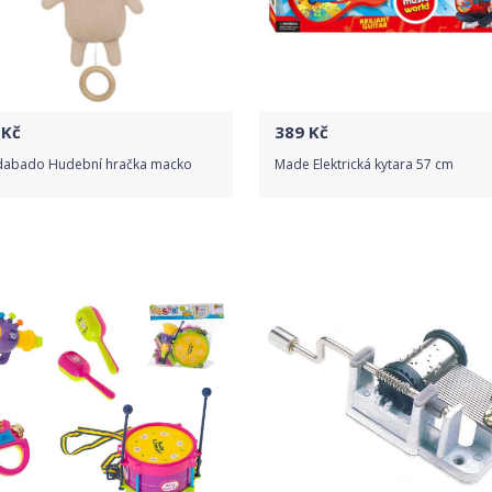
Kč
389
Kč
dabado Hudební hračka macko
Made Elektrická kytara 57 cm
Do obchodu
Do obchodu
Detail produktu
Detail produktu