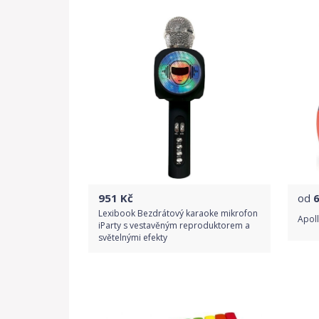
951
Kč
od
Lexibook Bezdrátový karaoke mikrofon
Apoll
iParty s vestavěným reproduktorem a
světelnými efekty
Do obchodu
Detail produktu