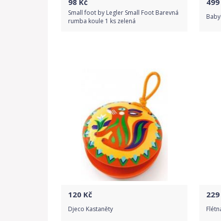
98
Kč
499
Small foot by Legler Small Foot Barevná
Babyl
rumba koule 1 ks zelená
Do obchodu
Detail produktu
120
Kč
229
Djeco Kastaněty
Flétn