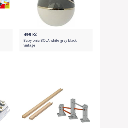
499
Kč
Babylonia BOLA white grey black
vintage
Do obchodu
Detail produktu