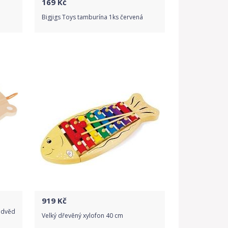
169
Kč
Bigjigs Toys tamburína 1ks červená
Do obchodu
Detail produktu
919
Kč
edvěd
Velký dřevěný xylofon 40 cm