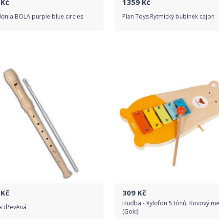
Kč
1359
Kč
onia BOLA purple blue circles
Plan Toys Rytmický bubínek cajon
Do obchodu
Do obchodu
Detail produktu
Detail produktu
Kč
309
Kč
Hudba - Xylofon 5 tónů, Kovový m
a dřevěná
(Goki)