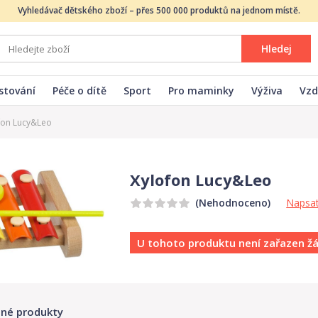
Vyhledávač dětského zboží – přes 500 000 produktů na jednom místě.
Hledej
stování
Péče o dítě
Sport
Pro maminky
Výživa
Vzd
fon Lucy&Leo
Xylofon Lucy&Leo
Napsat
(Nehodnoceno)
U tohoto produktu není zařazen ž
né produkty