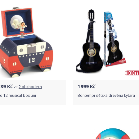
639
Kč
1999
Kč
ve
2 obchodech
o 12 musical box uni
Bontempi dětská dřevěná kytara
Porovnat ceny
Do obchodu
Detail produktu