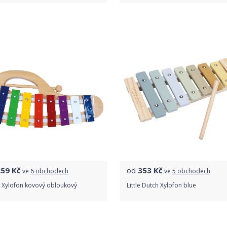
Do obchodu
Do obchodu
Detail produktu
Detail produktu
259
Kč
od
353
Kč
ve
6 obchodech
ve
5 obchodech
 Xylofon kovový obloukový
Little Dutch Xylofon blue
Porovnat ceny
Porovnat ceny