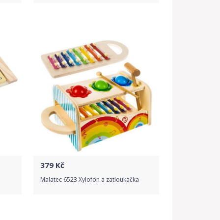
Do obchodu
Detail produktu
379
Kč
Malatec 6523 Xylofon a zatloukačka
Do obchodu