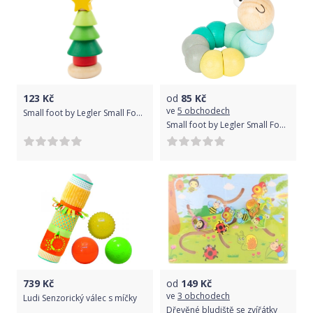
123
Kč
od
85
Kč
ve
5 obchodech
Small foot by Legler Small Foot Vánoční nasazovací figurka 1 ks zelená
Small foot by Legler Small Foot Motorická hračka housenka 1ks tyrkysová
739
Kč
od
149
Kč
ve
3 obchodech
Ludi Senzorický válec s míčky
Dřevěné bludiště se zvířátky