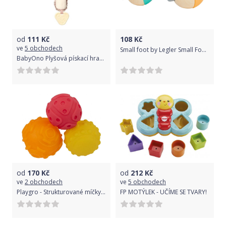
od
111
Kč
108
Kč
ve
5 obchodech
Small foot by Legler Small Foot Pískající pastelový míček 1 ks tyrkysová
BabyOno Plyšová pískací hračka Otter Maggie Vydra, béžovo-hnědá
od
170
Kč
od
212
Kč
ve
2 obchodech
ve
5 obchodech
Playgro - Strukturované míčky pro rozvoj motoriky 3ks
FP MOTÝLEK - UČÍME SE TVARY!