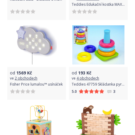
Teddies Edukační kostka MAXI dřevo 30x30cm labyrint
od
1569
Kč
od
193
Kč
ve
2 obchodech
ve
4 obchodech
Fisher Price lumalou™ usínáček
Teddies 47759 Skládanka pyramida s kroužky plast 5ks v krabici 6m+
3
5.0