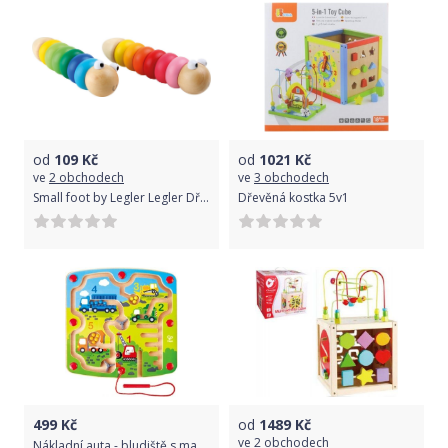
od
109
Kč
od
1021
Kč
ve
2 obchodech
ve
3 obchodech
Small foot by Legler Legler Dřevěný šroubovací červík 1ks červená
Dřevěná kostka 5v1
499
Kč
od
1489
Kč
ve
2 obchodech
Nákladní auta - bludiště s magnetickou hůlkou a korálky