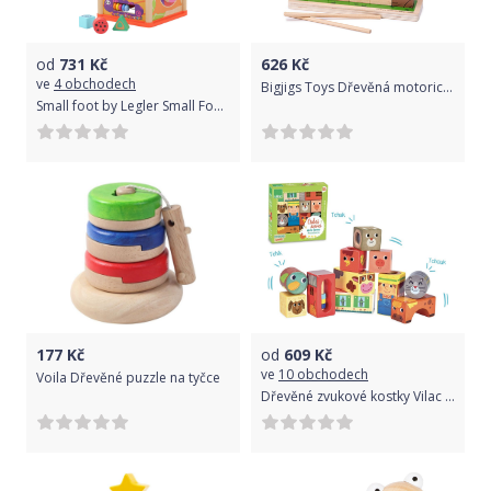
od
731
Kč
626
Kč
ve
4 obchodech
Bigjigs Toys Dřevěná motorická hra Řítící se džungle
Small foot by Legler Small Foot Dřevěná motorická kostka Garden
177
Kč
od
609
Kč
ve
10 obchodech
Voila Dřevěné puzzle na tyčce
Dřevěné zvukové kostky Vilac Farma