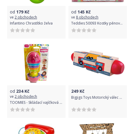
od
179
Kč
od
145
Kč
ve
2 obchodech
ve
8 obchodech
Infantino Chrastítko želva
Teddies 50093 Kostky pěnové 41ks v plastové tašce 32x21cm
od
234
Kč
249
Kč
ve
2 obchodech
Bigjigs Toys Motorický válec doprava
TOOMIES - Skládací vajíčková rodinka