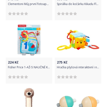
Clementoni Můj první fotoaparát
Spirálka do kočárku Kikadu Flamingo
224
Kč
275
Kč
Fisher Price 1-AŽ-5 NAUČNÉ KARTY
Hračka plyšová interaktivní i na kočárek - KOSTKA MEDVÍDEK barevná - BabyMix