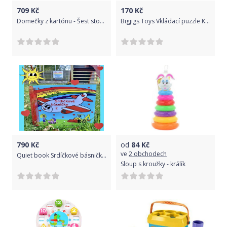
709
Kč
170
Kč
Domečky z kartónu - Šest stodol se zvířátky (M&D)
Bigjigs Toys Vkládací puzzle Koník
790
Kč
od
84
Kč
ve
2 obchodech
Quiet book Srdíčkové básničky 2
Sloup s kroužky - králík