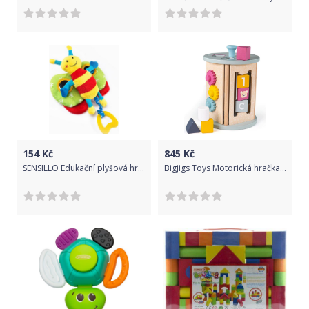
154
Kč
845
Kč
SENSILLO Edukační plyšová hračka Sensillo motýlek s pískátkem
Bigjigs Toys Motorická hračka aktivní válec