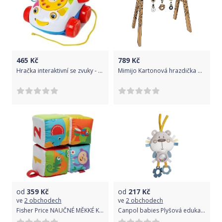
465
Kč
789
Kč
Hračka interaktivní se zvuky - VESELÝ TELEFON bílý - Tulimi
Mimijo Kartonová hrazdička Heibu
od
359
Kč
od
217
Kč
ve
2 obchodech
ve
2 obchodech
Fisher Price NAUČNÉ MĚKKÉ KOSTKY
Canpol babies Plyšová edukační zavazovací hračka Pastel Friends šedý medvídek