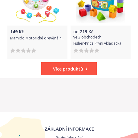
149
Kč
od
219
Kč
ve
3 obchodech
Mamido Motorické dřevěné hodiny pro nejmenší krokodýl
Fisher-Price První vkládačka
Více produktů
ZÁKLADNÍ INFORMACE
Podmínky užití