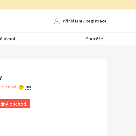
Přihlášení
/
Registrace
ělávání
Soutěže
y
 recenzi
300
ádný obchod.