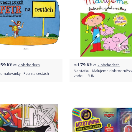
159
Kč
od
79
Kč
ve
2 obchodech
ve
2 obchodech
Na statku - Malujeme dobrodružstv
omalovánky - Petr na cestách
vodou - SUN
Porovnat ceny
Porovnat ceny