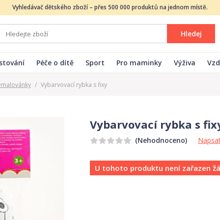
Vyhledávač dětského zboží – přes 500 000 produktů na jednom místě.
Hledej
stování
Péče o dítě
Sport
Pro maminky
Výživa
Vzd
malovánky
/
Vybarvovací rybka s fixy
Vybarvovací rybka s fix
Napsat
(Nehodnoceno)
U tohoto produktu není zařazen ž