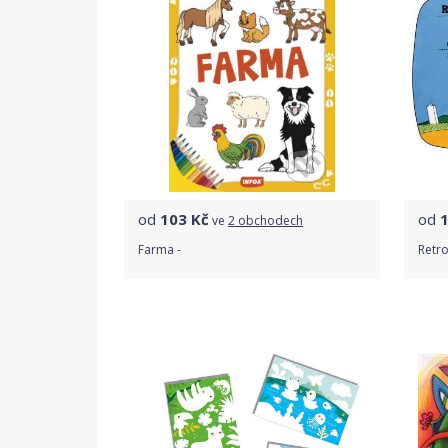
od
103
Kč
od
ve
2 obchodech
Farma -
Retro
Porovnat ceny