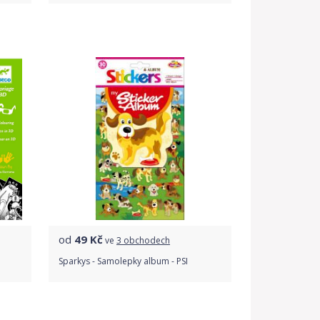
Porovnat ceny
od
49
Kč
ve
3 obchodech
Sparkys - Samolepky album - PSI
Porovnat ceny