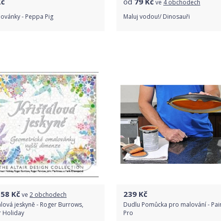
č
od
79
Kč
ve
4 obchodech
ovánky - Peppa Pig
Maluj vodou!/ Dinosauři
Do obchodu
Porovnat ceny
Detail produktu
158
Kč
239
Kč
ve
2 obchodech
álová jeskyně - Roger Burrows,
Dudlu Pomůcka pro malování - Pain
r Holiday
Pro