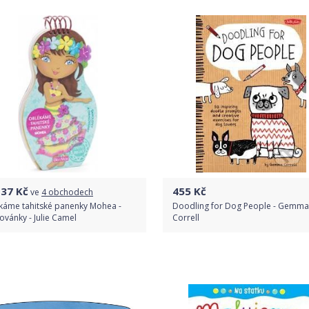
Detail produktu
137
Kč
455
Kč
ve
4 obchodech
káme tahitské panenky Mohea -
Doodling for Dog People - Gemma
vánky - Julie Camel
Correll
Porovnat ceny
Do obchodu
Detail produktu