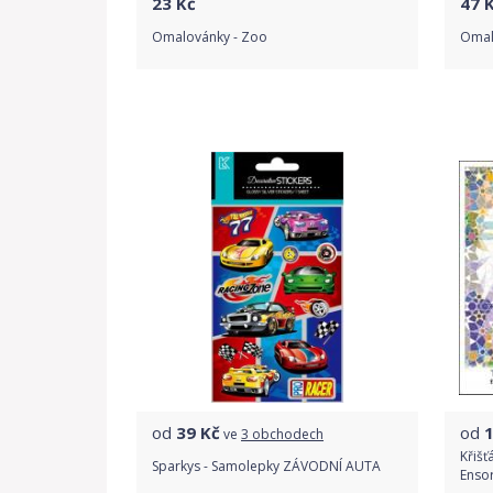
23
Kč
47
K
Omalovánky - Zoo
Omal
Do obchodu
Detail produktu
od
39
Kč
od
ve
3 obchodech
Křišť
Sparkys - Samolepky ZÁVODNÍ AUTA
Enso