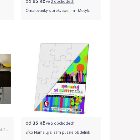
od
95
Kč
ve
2 obchodech
Omalovánky s překvapením - Motýlci
Porovnat ceny
od
35
Kč
ve
5 obchodech
t 2It
Efko Namaluj si sám puzzle obdélník