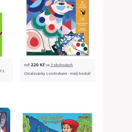
od
220
Kč
ve
3 obchodech
í s
Omalovánky s vodovkami - malý bestiář
Porovnat ceny