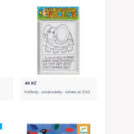
40
Kč
Pohledy - omalovánky - zvířata ze ZOO
Do obchodu
Detail produktu