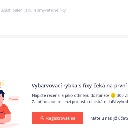
učástí balení jsou 4 smývatelné fixy.
Vybarvovací rybka s fixy
čeká na první
Napište recenzi a jako odměnu dostanete
300 Z
Za přínosnou recenzi pro ostatní získáte další výhod
Máte u nás již účet
Registrovat se