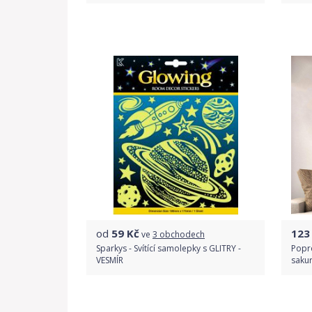
Porovnat ceny
od
59
Kč
123
ve
3 obchodech
Sparkys - Svítící samolepky s GLITRY -
Popr
VESMÍR
saku
Porovnat ceny