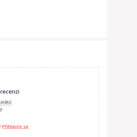
 recenzi
laťáků
y.
?
Přihlaste se