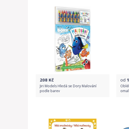
208
Kč
od
Jiri Models Hledá se Dory Malování
Oblé
podle barev
omalo
Do obchodu
Detail produktu