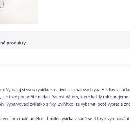
né produkty
m: Vymaluj si svou rybičku kreativní set malovací ryba + 4 fixy v sáčk
 ale také podpoříte nadaci Radost dětem, které každý rok darujeme 
. Vybarvovací zvířátko s fixy. Zvířátko lze vybarvit, poté vyprat a zno
barvení pro malé umělce - textilní rybička v sadě se 4 fixy k vymalován