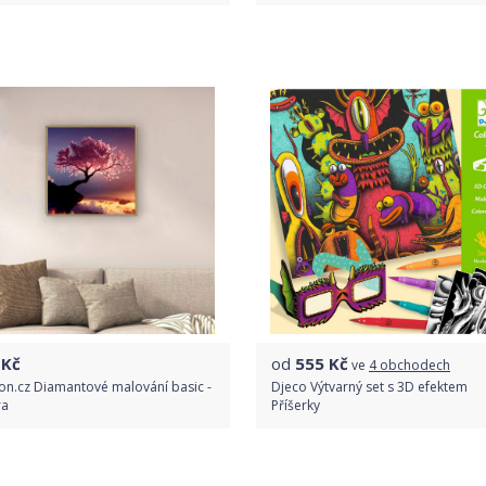
Porovnat ceny
Do obchodu
Detail produktu
Kč
od
555
Kč
ve
4 obchodech
on.cz Diamantové malování basic -
Djeco Výtvarný set s 3D efektem
ra
Příšerky
Do obchodu
Porovnat ceny