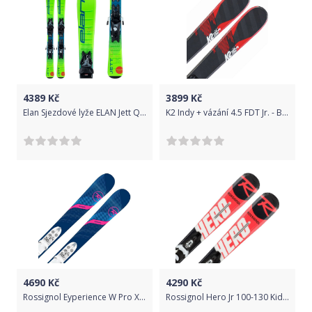
4389
Kč
3899
Kč
Elan Sjezdové lyže ELAN Jett QS + EL 7.5 Zelená 150 cm
K2 Indy + vázání 4.5 FDT Jr. - Black 112
4690
Kč
4290
Kč
Rossignol Eyperience W Pro Xpress Jr + vázání Xpress Jr 7 B83 Wht/Silv 128
Rossignol Hero Jr 100-130 Kid-X + vázání Kid-X 4 B76 Bk/Wht 120