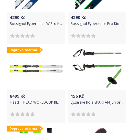
4290
Kč
4290
Kč
Rossignol Eyperience W Pro Kid-X + vázání Kid-X 4 B76 Wht/Silv 116
Rossignol Eyperience Pro Kid-X + vázání Kid-X 4 B76 Bk/Wht 116
Doprava zdarma
8499
Kč
156
Kč
Head | HEAD WORLDCUP REBELS i.GS RD TEAM + FREEFLEX 11 2021/22 | 152 Cm | | 2020/21 | Chlapci/Dívky
Lyžařské hole SPARTAN Junior - 85 cm
Doprava zdarma