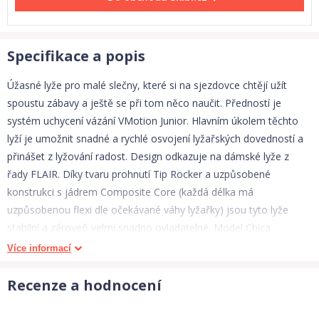
Specifikace a popis
Úžasné lyže pro malé slečny, které si na sjezdovce chtějí užít
spoustu zábavy a ještě se při tom něco naučit. Předností je
systém uchycení vázání VMotion Junior. Hlavním úkolem těchto
lyží je umožnit snadné a rychlé osvojení lyžařských dovedností a
přinášet z lyžování radost. Design odkazuje na dámské lyže z
řady FLAIR. Díky tvaru prohnutí Tip Rocker a uzpůsobené
konstrukci s jádrem Composite Core (každá délka má
uzpůsobenou flexi dle očekávané váhy lyžařky) jsou tyto lyže
stabilní a zároveň velmi snadno ovladatelné. Model Chica
VMotion je dodáván s vázáním VMotion Junior. To umožňuje
Více informací
snadný a konstantní podélný průhyb lyže po celé její délce, čímž
ohromně zjednodušuje ovládání lyží, tolik důležité pro začínající
Recenze a hodnocení
malé lyžaře. Navíc lze toto vázání velmi snadno přizpůsobit na
různé velikosti bot. Vázání splňuje ta nejpřísnější bezpečnostní