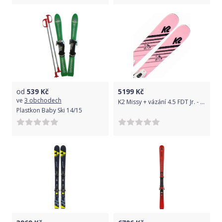
od
539
Kč
5199
Kč
ve
3 obchodech
K2 Missy + vázání 4.5 FDT Jr. - White 129
Plastkon Baby Ski 14/15