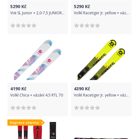
5290
Kč
5290
Kč
Vist SL Junior + 2,0-7,5 JUNIOR BINDING 130
Volkl Racetiger Jr. yellow + vázání 7.0 VMotion Jr. R 150
4190
Kč
4390
Kč
Volkl Chica + vázání 4.5 RTL 70
Volkl Racetiger Jr. yellow + vázání 4.5 VMotion Jr. 110
Doprava zdarma