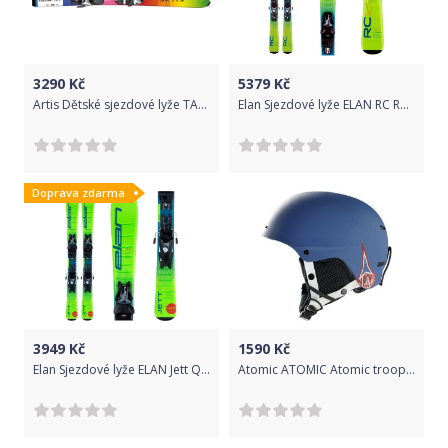
3290
Kč
5379
Kč
Artis Dětské sjezdové lyže TALENT 18/19 130-140
Elan Sjezdové lyže ELAN RC Race Green QS + EL 7.5 Zelená 130 cm
Doprava zdarma
3949
Kč
1590
Kč
Elan Sjezdové lyže ELAN Jett QS + EL 4.5 Zelená 80 cm
Atomic ATOMIC Atomic troop jr.modrá 15/16