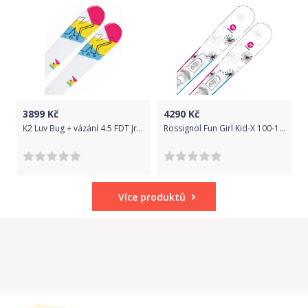
3899
Kč
4290
Kč
K2 Luv Bug + vázání 4.5 FDT Jr. - White 112
Rossignol Fun Girl Kid-X 100-130 + vázání Kid-X 4 B76 Wht/Silv 100
Více produktů