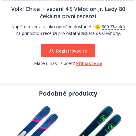
kritéria. Špička využívá technologii Biotech a kluznou podložku
Volkl Chica + vázání 4.5 VMotion Jr. Lady 80
Active AFD, pata pracuje se systémem Compact Junior.
čeká na první recenzi
Napište recenzi a jako odměnu dostanete
300 Zlaťáků
Za přínosnou recenzi pro ostatní získáte další výhody.
Registrovat se
Máte u nás již účet?
Přihlaste se
Podobné produkty