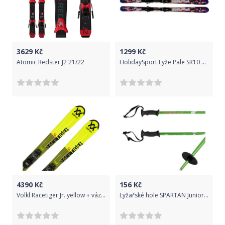
3629
Kč
1299
Kč
Atomic Redster J2 21/22
HolidaySport Lyže Pale SR10 Youth 160 cm bez vázání
4390
Kč
156
Kč
Volkl Racetiger Jr. yellow + vázání 4.5 VMotion Jr. 120
Lyžařské hole SPARTAN Junior - 100 cm