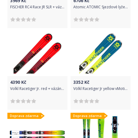
3969
Kč
6706
Kč
FISCHER RC4 Race JR SLR + vázání FJ7 AC SLR 150 cm
Atomic ATOMIC Sjezdové lyže Atomic REDSTER J9 RS J-RP2 + COLT 7 C 21/22
4390
Kč
3352
Kč
Volkl Racetiger Jr. red + vázání 4.5 VMotion Jr. 100
Völkl Racetiger Jr yellow vMotion 80,90 + vázání 4.5 VMotion Jr. 80
Doprava zdarma
Doprava zdarma