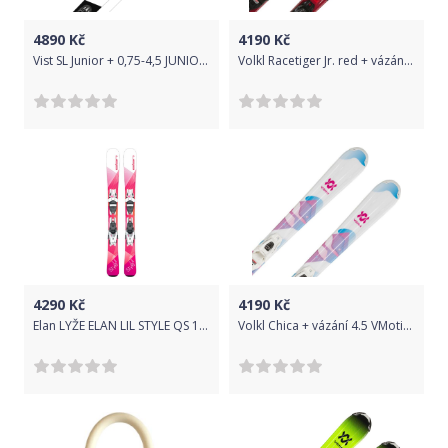
4890
Kč
4190
Kč
Vist SL Junior + 0,75-4,5 JUNIOR BINDING 100
Volkl Racetiger Jr. red + vázání 4.5 VMotion Jr. 80
4290
Kč
4190
Kč
Elan LYŽE ELAN LIL STYLE QS 18/19+ EL 4.5 vel.100cm
Volkl Chica + vázání 4.5 VMotion Jr. Lady 90