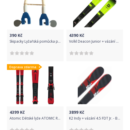
390
Kč
4390
Kč
Skipacky Lyžařská pomůcka pro děti
Volkl Deacon Junior + vázání 4.5 VMotion Jr. 100
Doprava zdarma
4399
Kč
3899
Kč
Atomic Dětské lyže ATOMIC Redster J2 100-120cm + C5 GW Red/Black Černo-červená 110 cm
K2 Indy + vázání 4.5 FDT Jr. - Black 88