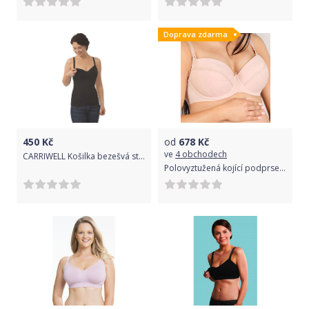
Doprava zdarma
450
Kč
od
678
Kč
ve
4 obchodech
CARRIWELL Košilka bezešvá stahovací s klipem ke kojení černá XL
Polovyztužená kojící podprsenka New Baby Eva 75E béžová Obvod 75 cm