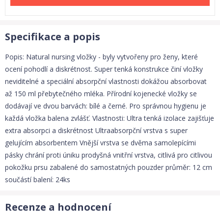
Specifikace a popis
Popis: Natural nursing vložky - byly vytvořeny pro ženy, které
ocení pohodlí a diskrétnost. Super tenká konstrukce činí vložky
neviditelné a speciální absorpční vlastnosti dokážou absorbovat
až 150 ml přebytečného mléka. Přírodní kojenecké vložky se
dodávají ve dvou barvách: bílé a černé. Pro správnou hygienu je
každá vložka balena zvlášť. Vlastnosti: Ultra tenká izolace zajišťuje
extra absorpci a diskrétnost Ultraabsorpční vrstva s super
gelujícím absorbentem Vnější vrstva se dvěma samolepícími
pásky chrání proti úniku prodyšná vnitřní vrstva, citlivá pro citlivou
pokožku prsu zabalené do samostatných pouzder průměr: 12 cm
součástí balení: 24ks
Recenze a hodnocení