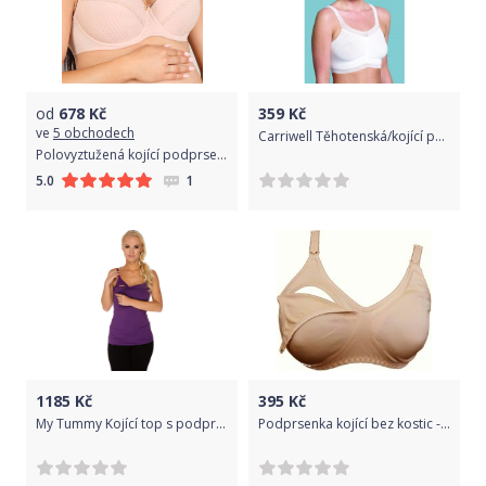
od
678
Kč
359
Kč
ve
5 obchodech
Carriwell Těhotenská/kojící podprsenka Carriwel Bílá XL
Polovyztužená kojící podprsenka New Baby Eva 80D béžová Obvod 80 cm
1
5.0
1185
Kč
395
Kč
My Tummy Kojící top s podprsenkou Barva: Fialová, Velikost: M
Podprsenka kojící bez kostic - MIZET béžová - 75D