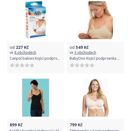
od
227
Kč
od
549
Kč
ve
8 obchodech
ve
3 obchodech
Canpol babies Kojící podprsenka 90 C- bílá
BabyOno Kojící podprsenka béžová
899
Kč
799
Kč
Košilka bezešvá stahovací s klipem ke kojení Carriwell Černá L
Těhotenská a kojicí podprsenka Seamless Sugar Candy tělová Velikost: S, Barva: tělová