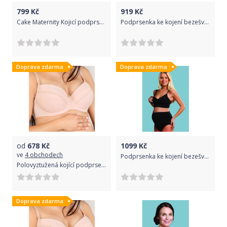
799
Kč
919
Kč
Cake Maternity Kojicí podprsenka Sugar Candy Velikost: S, Barva: růžová
Podprsenka ke kojení bezešvá Push Up Carriwell Černá
Doprava zdarma
Doprava zdarma
od
678
Kč
1099
Kč
ve
4 obchodech
Podprsenka ke kojení bezešvá s gelovou kosticí Carriwell Černá M
Polovyztužená kojící podprsenka New Baby Eva 80C béžová Obvod 80 cm
Doprava zdarma