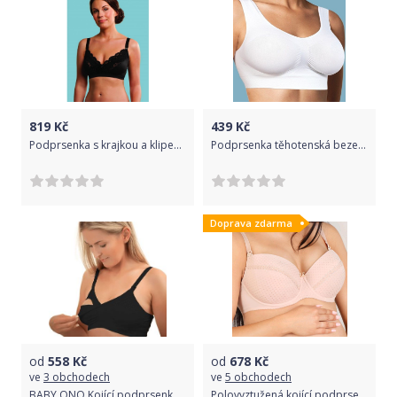
819
Kč
439
Kč
Podprsenka s krajkou a klipem ke kojení Carriwell Černá I
Podprsenka těhotenská bezešvá Carriwell Bílá L
Doprava zdarma
od
558
Kč
od
678
Kč
ve
3 obchodech
ve
5 obchodech
BABY ONO Kojící podprsenka, černá, velikost E70-75
Polovyztužená kojící podprsenka New Baby Eva 75B béžová Obvod 75 cm