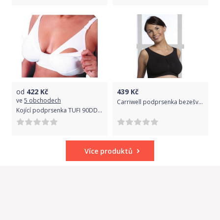
od
422
Kč
439
Kč
ve
5 obchodech
Carriwell podprsenka bezešvá černá M
Kojící podprsenka TUFI 90DD Obvod 90 cm
Více produktů