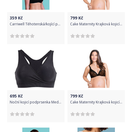
359
Kč
799
Kč
Carriwell Těhotenská/kojící podprsenka Carriwel Černá S
Cake Maternity Krajková kojicí podprsenka Truffles Barva: černá, Velikost podprsenky: 85 G
695
Kč
799
Kč
Noční kojicí podprsenka Medela Černá
Cake Maternity Krajková kojicí podprsenka Truffles Barva: černá, Velikost podprsenky: 85 F