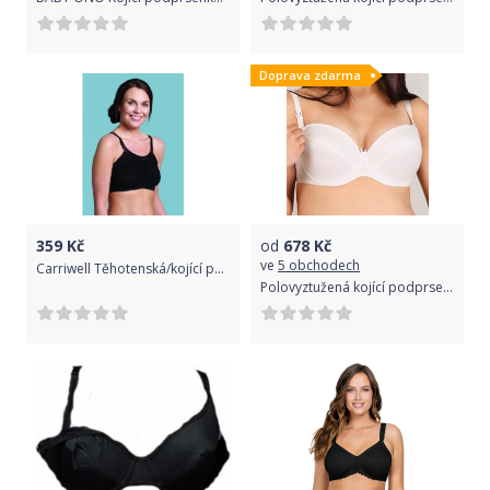
Doprava zdarma
359
Kč
od
678
Kč
ve
5 obchodech
Carriwell Těhotenská/kojící podprsenka Carriwel Černá M
Polovyztužená kojící podprsenka New Baby Eva 80E bílá Obvod 80 cm