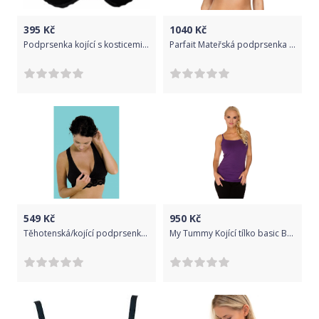
395
Kč
1040
Kč
Podprsenka kojící s kosticemi - BARLEY černá - 75C
Parfait Mateřská podprsenka NB502, Černá, 80 J
549
Kč
950
Kč
Těhotenská/kojící podprsenka s krajkou Carriwell Černá
My Tummy Kojící tílko basic Barva: Fialová, Velikost: L