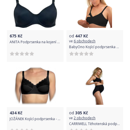
675
Kč
od
447
Kč
ve
6 obchodech
ANITA Podprsenka na kojení s kosticí Anthracite 80 C
BabyOno Kojící podprsenka černá
434
Kč
od
305
Kč
ve
2 obchodech
JOŽÁNEK Kojící podprsenka - černá - 90 B,C,D
CARRIWELL Těhotenská podprsenka vhodná i ke spaní černá S