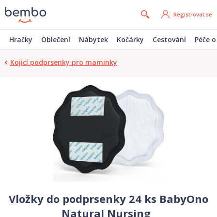
Registrovat se
Hračky
Oblečení
Nábytek
Kočárky
Cestování
Péče o
Kojicí podprsenky pro maminky
Vložky do podprsenky 24 ks BabyOno
Natural Nursing