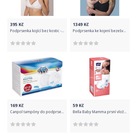
395
Kč
1349
Kč
Podprsenka kojící bez kostic - BARLEY bílá - 90B
Podprsenka ke kojení bezešvá Push Up s gelovou kosticí Carriwell Černá XXL
169
Kč
59
Kč
Canpol tampóny do podprsenky 60 ks
Bella Baby Mamma prsní vložky 30 ks