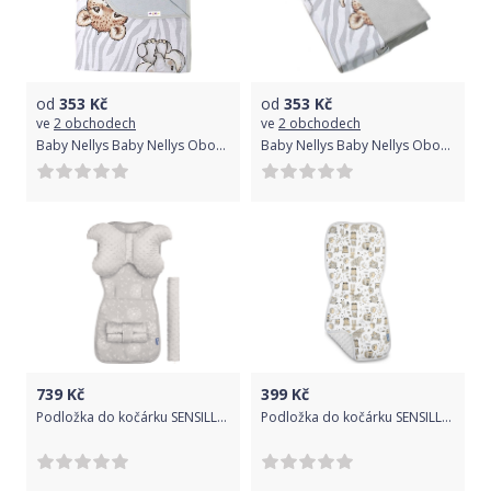
od
353
Kč
od
353
Kč
ve
2 obchodech
ve
2 obchodech
Baby Nellys Baby Nellys Oboustranná letní deka Bavlna jersey 100x75cm, ZOO Natural - šedá
Baby Nellys Baby Nellys Oboustranná deka Bavlna Velvet 100x75cm, ZOO Natural - šedá
739
Kč
399
Kč
Podložka do kočárku SENSILLO, model Deluxe, set 4ks, motiv pampeliška
Podložka do kočárku SENSILLO, model Basic, motiv zvířatka