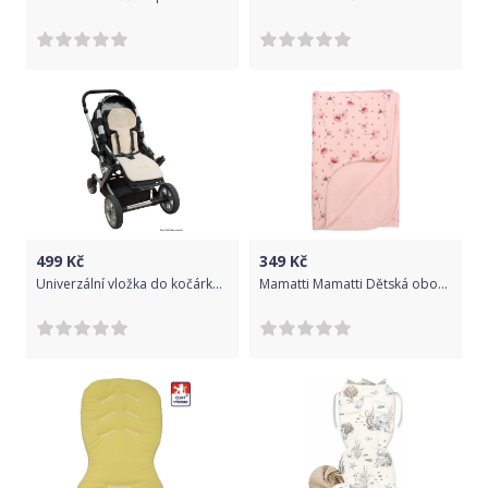
499
Kč
349
Kč
Univerzální vložka do kočárku a autosedačky ByBoom Comfort Béžová 2020
Mamatti Mamatti Dětská oboust. bavl. deka, 80 x 90 cm, v dárk. krabičce Vlčí Mák - růžová