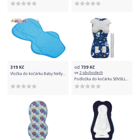
319
Kč
od
739
Kč
ve
2 obchodech
Vložka do kočárku Baby Nellys ® - modrá/tyrkys
Podložka do kočárku SENSILLO, model Deluxe, set 4ks, motiv vesmír