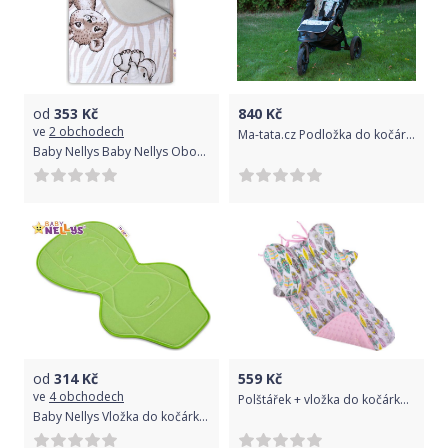
od
353
Kč
840
Kč
ve
2 obchodech
Ma-tata.cz Podložka do kočárku Značka kočárku: Britax B-Motion (B-Motion +)
Baby Nellys Baby Nellys Oboustranná letní deka Bavlna jersey 100x75cm, ZOO - béžová
od
314
Kč
559
Kč
ve
4 obchodech
Polštářek + vložka do kočárku LittleUp Pink Feathers 2019
Baby Nellys Vložka do kočárku Baby Nellys ® - zelená