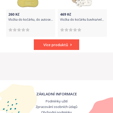
260
Kč
469
Kč
Vložka do kočárku, do autosedačky Maxi, banán, Dětský svět
Vložka do kočárku bavlna/velvet, Lachtánek - béžová
Více produktů
ZÁKLADNÍ INFORMACE
Podmínky užití
Zpracování osobních údajů
Obchodní podmínky