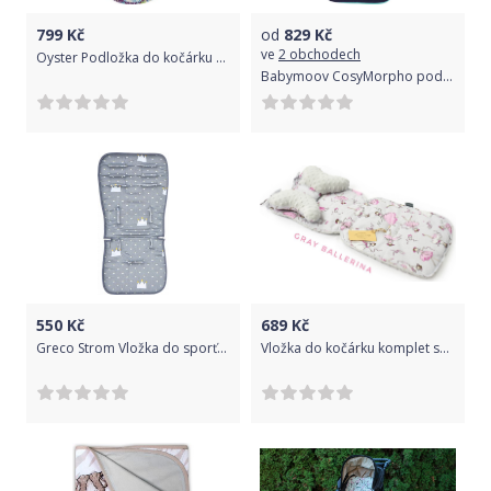
799
Kč
od
829
Kč
ve
2 obchodech
Oyster Podložka do kočárku SWEET ROSE
Babymoov CosyMorpho podložka Blue FRESH
550
Kč
689
Kč
Greco Strom Vložka do sporťáku paměťová pěna modrá
Vložka do kočárku komplet sada + polštářek motýlek Floo for baby Gray ballerina