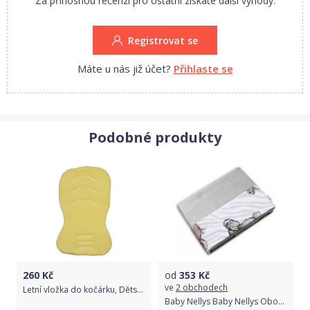
Za přínosnou recenzi pro ostatní získáte další výhody.
Registrovat se
Máte u nás již účet?
Přihlaste se
Podobné produkty
260
Kč
od
353
Kč
ve
2 obchodech
Letní vložka do kočárku, Dětský svět, žlutá Maxi
Baby Nellys Baby Nellys Oboustranná deka Bavlna Velvet 100x75cm, ZOO - béžová