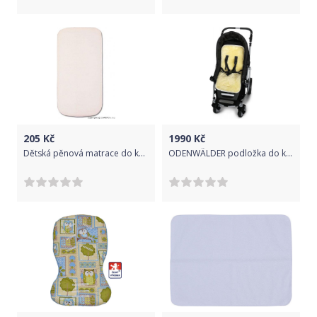
205
Kč
1990
Kč
Dětská pěnová matrace do kočárku New Baby BASIC 75x35x2 bílá, Bílá
ODENWÄLDER podložka do kočárku kožešina- více barev natur