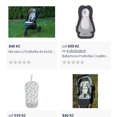
840
Kč
od
699
Kč
ve
4 obchodech
Ma-tata.cz Podložka do kočárku Značka kočárku: Baby Jogger City Mini
Babymoov Podložka CosyMorpho Smokey
od
539
Kč
840
Kč