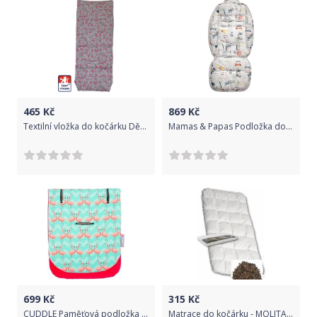
465
Kč
869
Kč
Textilní vložka do kočárku Dětský svět Valco Baby Snap 4 kytička 36x90cm
Mamas & Papas Podložka do kočárku Essentials Miami Beach
699
Kč
315
Kč
CUDDLE Paměťová podložka do kočárku Flamingo
Matrace do kočárku - MOLITAN-POHANKA - bílá