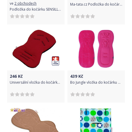
ve
2 obchodech
Ma-tata.cz Podložka do kočárku Značka kočárku: Thule Urban Glide 2
Podložka do kočárku SENSILLO, model Velvet motiv zvířatka
246
Kč
439
Kč
Universální vložka do kočárku, do autosedačky, Classic, červenočerná Dětský svět
Bo Jungle vložka do kočárku B-Stroller - 4 barvy pink