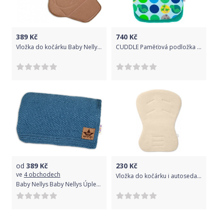
389
Kč
740
Kč
Vložka do kočárku Baby Nellys ® - béžová
CUDDLE Paměťová podložka do kočárku Rocky
od
389
Kč
230
Kč
ve
4 obchodech
Vložka do kočárku i autosedačky UNI béžová IvemaBaby
Baby Nellys Baby Nellys Úpletová dečka, 80x90cm - navy