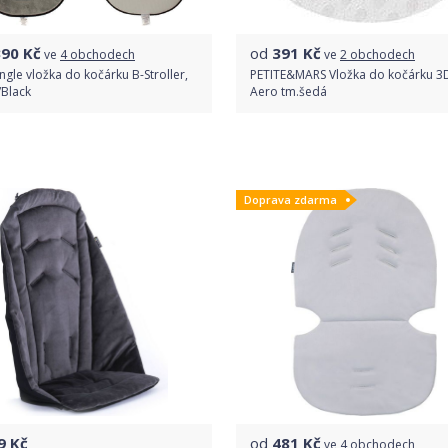
390
Kč
od
391
Kč
ve
4 obchodech
ve
2 obchodech
ngle vložka do kočárku B-Stroller,
PETITE&MARS Vložka do kočárku 3
/Black
Aero tm.šedá
Porovnat ceny
Porovnat ceny
Doprava zdarma
9
Kč
od
481
Kč
ve
4 obchodech