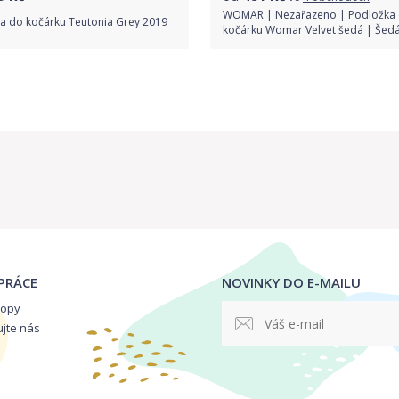
WOMAR | Nezařazeno | Podložka
ka do kočárku Teutonia Grey 2019
kočárku Womar Velvet šedá | Šedá
Do obchodu
Porovnat ceny
Detail produktu
PRÁCE
NOVINKY DO E-MAILU
hopy
ujte nás