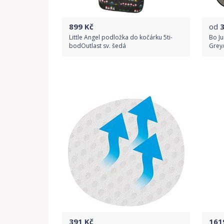
899
Kč
od
Little Angel podložka do kočárku 5ti-
Bo Ju
bodOutlast sv. šedá
Grey
Do obchodu
Detail produktu
391
Kč
161