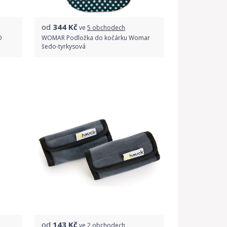
od
344
Kč
ve
5 obchodech
D
WOMAR Podložka do kočárku Womar
šedo-tyrkysová
Porovnat ceny
od
143
Kč
ve
2 obchodech