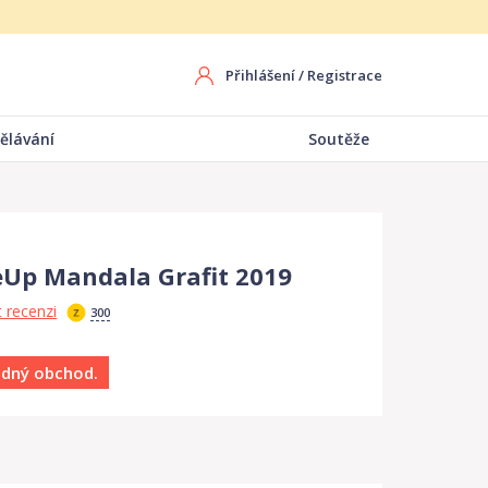
Přihlášení
/
Registrace
ělávání
Soutěže
leUp Mandala Grafit 2019
 recenzi
300
ádný obchod.