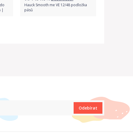
 do
Hauck Smooth me VE 12/48 podložka
 |
pásů
Porovnat ceny
Odebírat