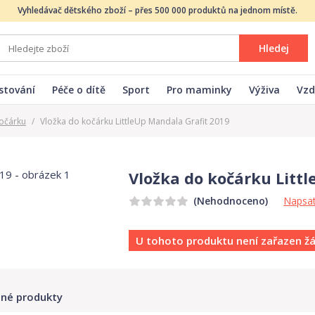
Vyhledávač dětského zboží – přes 500 000 produktů na jednom místě.
Hledej
stování
Péče o dítě
Sport
Pro maminky
Výživa
Vzd
očárku
/
Vložka do kočárku LittleUp Mandala Grafit 2019
Vložka do kočárku Litt
Napsat
(Nehodnoceno)
U tohoto produktu není zařazen ž
né produkty