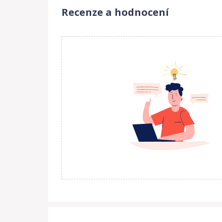
Recenze a hodnocení
Anglická značka Bigjigs byla založena roku 1985 
své výrobky prodávali na trhu. Spokojení zákazníc
prodej přes katalog. Spokojenost a věhlas značky 
značky kvalitních a nápaditých hraček si v Anglii vš
Dnes Bigjigs hračky zůstávájí ve vlastnictví rodiny
Společnost i nadále dodává své hračky široké zák
zaměstnanců. Veškeré dřevěné hračky BigJigs jsou 
Kvalita hraček značky BigJigs je testována a od