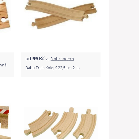
od
99
Kč
ve
3 obchodech
ovná
Babu Train Kolej S 22,5 cm 2 ks
Porovnat ceny