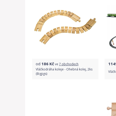
od
186
Kč
114
ve
7 obchodech
Vláčkodráha koleje - Ohebná kolej, 2ks
Vláčk
(Bigjigs)
Porovnat ceny