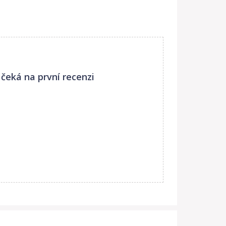
áběli vše ručně s láskou v malém zahradním domku,
lší dřevěné hračky. Přibylo zasílání poštou a
ch cen přesun a rozšíření výroby na východ. Nové
čeká na první recenzi
lním, oddaným a tvrdě pracujícím týmem
ihovýchodní Asii.