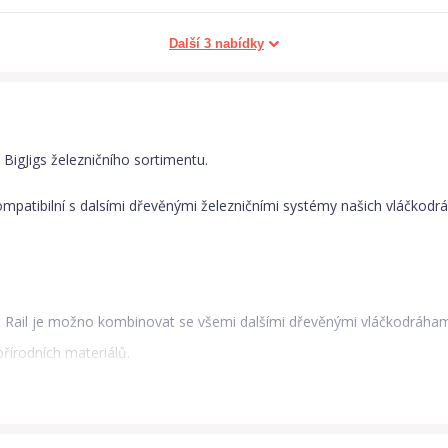
Další 3 nabídky
BigJigs železničního sortimentu.
ompatibilní s dalsími dřevěnými železničními systémy našich vláčkodr
igs Rail je možno kombinovat se všemi dalšími dřevěnými vláčkodráham
řírodních materiálů.
ím normám.
i.