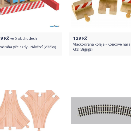
99
Kč
129
Kč
ve
5 obchodech
Vláčkodráha koleje - Koncové náraz
odráha přejezdy - Návěstí (Vláčky)
6ks (Bigjigs)
Porovnat ceny
Do obchodu
Detail produktu