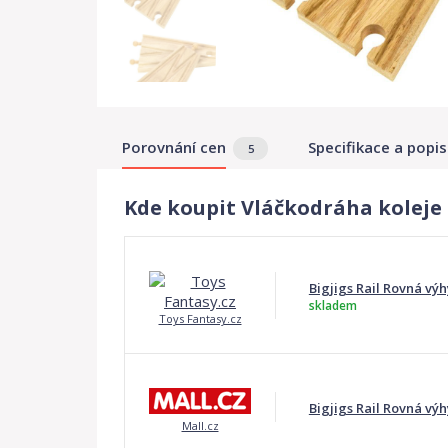
Porovnání cen
Specifikace a popis
5
Kde koupit Vláčkodráha koleje -
Bigjigs Rail Rovná výh
skladem
Toys Fantasy.cz
Bigjigs Rail Rovná vý
Mall.cz