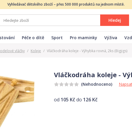
Vyhledávač dětského zboží – přes 500 000 produktů na jednom místě.
Hledej
stování
Péče o dítě
Sport
Pro maminky
Výživa
Vzd
odelové vláčky
/
Koleje
/
Vláčkodráha koleje - Výhybka rovná, 2ks (Bigjigs)
Vláčkodráha koleje - Vý
Napsat
(Nehodnoceno)
od
105 Kč
do
126 Kč