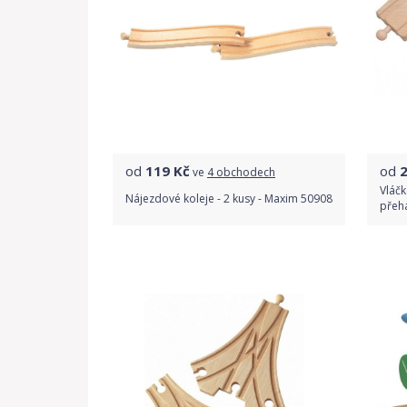
od
119
Kč
od
ve
4 obchodech
Vláčk
Nájezdové koleje - 2 kusy - Maxim 50908
přeha
Porovnat ceny