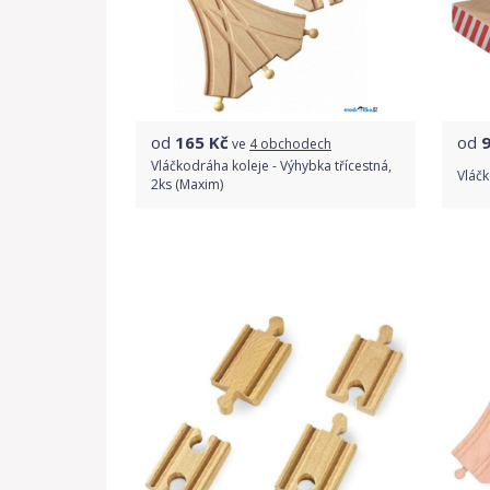
od
165
Kč
od
ve
4 obchodech
Vláčkodráha koleje - Výhybka třícestná,
Vláčk
2ks (Maxim)
Porovnat ceny