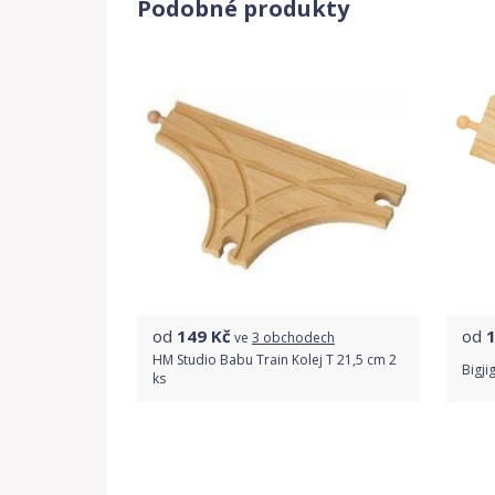
Podobné produkty
od
149
Kč
od
ve
3 obchodech
HM Studio Babu Train Kolej T 21,5 cm 2
Bigji
ks
Porovnat ceny