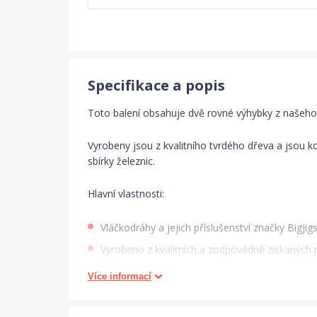
Specifikace a popis
Toto balení obsahuje dvě rovné výhybky z našeho 
Vyrobeny jsou z kvalitního tvrdého dřeva a jsou k
sbírky železnic.
Hlavní vlastnosti:
Vláčkodráhy a jejich příslušenství značky Bigj
Vyrobeno z kvalitních a zodpovědně získaných p
Odpovídá současným evropským bezpečnostn
Více informací
Podporuje představivost, obratnost a koordinac