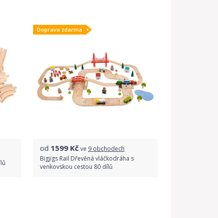
Doprava zdarma
od
1599
Kč
ve
9 obchodech
Bigjigs Rail Dřevěná vláčkodráha s
ílů
venkovskou cestou 80 dílů
Porovnat ceny