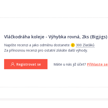
a zpočátku se zabývala výrobou pouze dřevěných puzzlí. Majitelé vyr
i výrobce motivovali k mnoha dalším nápadům a rozšíření nabídky o da
rostla, takže následoval velkoobchodní prodej a pro udržení výrobní
imly další velké prodejní firmy.
 s obrovskými sklady v jiho-východní Anglii.
Vláčkodráha koleje - Výhybka rovná, 2ks (Bigjigs)
aznické základně ve Velké Británii a západní Evropě podpořená loajá
Napište recenzi a jako odměnu dostanete
300 Zlaťáků
navržené v Anglii a vyrobené jak tamtéž, tak i ve východní Evropě a j
Za přínosnou recenzi pro ostatní získáte další výhody.
povídá všem podmínkám pro prodej v EU a USA.
Máte u nás již účet?
Přihlaste se
Registrovat se