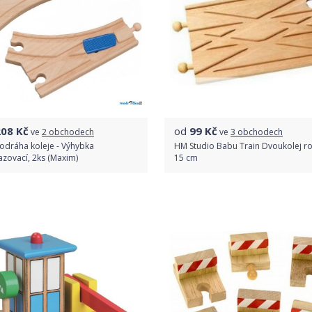
208
Kč
od
99
Kč
ve
2 obchodech
ve
3 obchodech
odráha koleje - Výhybka
HM Studio Babu Train Dvoukolej r
zovací, 2ks (Maxim)
15 cm
Porovnat ceny
Porovnat ceny