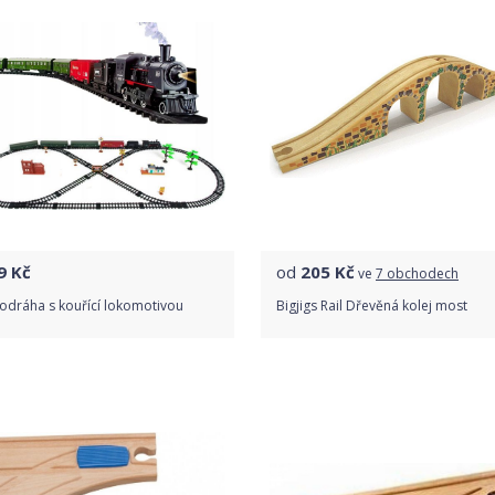
9
Kč
od
205
Kč
ve
7 obchodech
odráha s kouřící lokomotivou
Bigjigs Rail Dřevěná kolej most
Do obchodu
Porovnat ceny
Detail produktu