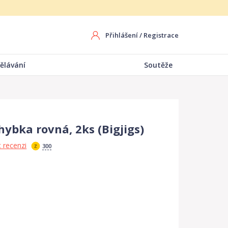
Přihlášení
/
Registrace
ělávání
Soutěže
hybka rovná, 2ks (Bigjigs)
 recenzi
300