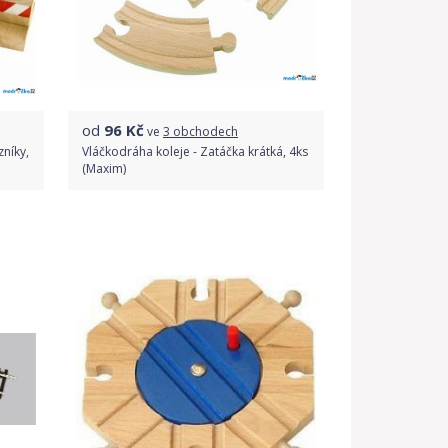
od
96
Kč
ve
3 obchodech
níky,
Vláčkodráha koleje - Zatáčka krátká, 4ks
(Maxim)
Porovnat ceny