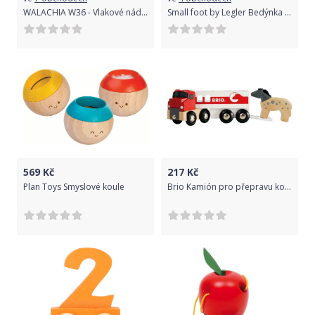
WALACHIA W36 - Vlakové nádraží
Small foot by Legler Bedýnka s ovocem Small Foot
569
Kč
217
Kč
Plan Toys Smyslové koule
Brio Kamión pro přepravu koní s koníkem