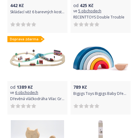
442
Kč
od
425
Kč
ve
5 obchodech
Skládací věž 6 barevných kostek Woody
RECENTTOYS Double Trouble
Doprava zdarma
od
1389
Kč
789
Kč
ve
6 obchodech
Bigjigs Toys Bigjigs Baby Dřevěná skládací duha modrá
Dřevěná vláčkodráha Vilac Grand Express