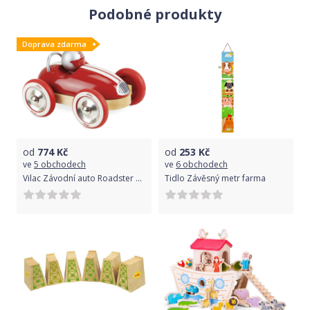
Podobné produkty
Doprava zdarma
od
774
Kč
od
253
Kč
ve
5 obchodech
ve
6 obchodech
Vilac Závodní auto Roadster Varianta: Červená
Tidlo Závěsný metr farma