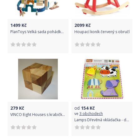
1499
Kč
2099
Kč
PlanToys Velká sada pohádkové stavebnice Orchard
Houpací koník červený s obručí
279
Kč
od
154
Kč
ve
3 obchodech
VINCO Eight Houses s krabičkou
Lamps Dřevěná vkládačka - domácí zvířata