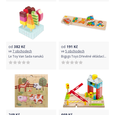
od
382
Kč
od
191
Kč
ve
7 obchodech
ve
5 obchodech
Le Toy Van Sada nanuků
Bigjigs Toys Dřevěné vkládací puzzle Bigjigs Baby Hračky
249
Kč
669
Kč