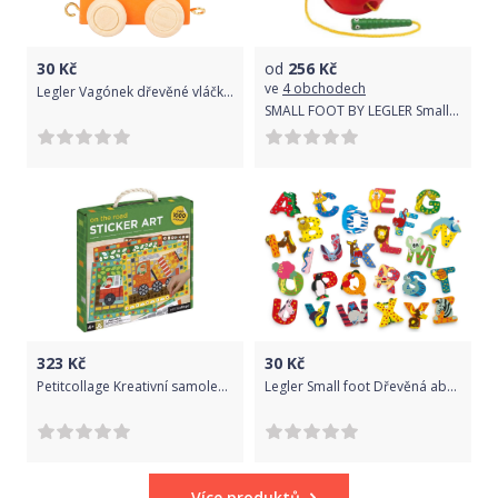
30
Kč
od
256
Kč
ve
4 obchodech
Legler Vagónek dřevěné vláčkodráhy - barevné číslice Varianta: 2
SMALL FOOT BY LEGLER Small Foot Dřevěná hra na provlékání jablko na provlékání
323
Kč
30
Kč
Petitcollage Kreativní samolepky v boxu doprava - 1000 kusů
Legler Small foot Dřevěná abeceda - písmena 1 ks Varianta: Q
Více produktů