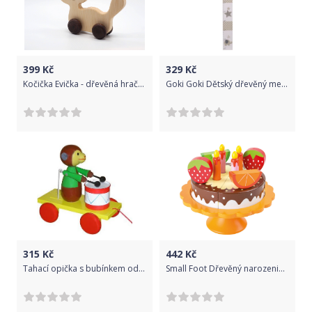
399
Kč
329
Kč
Kočička Evička - dřevěná hračka
Goki Goki Dětský dřevěný metr - Sloník
315
Kč
442
Kč
Tahací opička s bubínkem od firmy Miva Vacov
Small Foot Dřevěný narozeninový ovocný dort