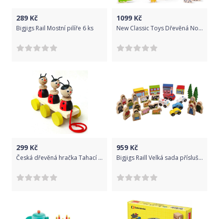
289
Kč
1099
Kč
Bigjigs Rail Mostní pilíře 6 ks
New Classic Toys Dřevěná Noemova archa
299
Kč
959
Kč
Česká dřevěná hračka Tahací hračky na liště – BERUŠKY
Bigjigs Raill Velká sada příslušenství dřevěné vláčkodráhy