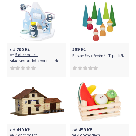
od
766
Kč
599
Kč
ve
6 obchodech
Postavičky dřevěné - Trpasličí les, 9 dílů (Goki)
Vilac Motorický labyrint Ledový ostrov 2021
od
419
Kč
od
459
Kč
ve
7 obchodech
ve
4 obchodech