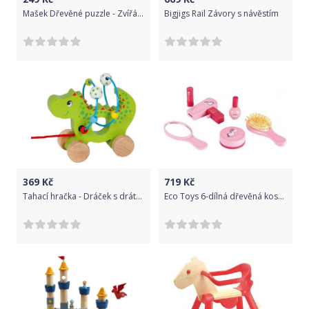
Mašek Dřevěné puzzle - Zvířátka na farmě
Bigjigs Rail Závory s návěstím
369
Kč
719
Kč
Tahací hračka - Dráček s drátěným labyrintem (Goki)
Eco Toys 6-dílná dřevěná kosmetická sada s taškou