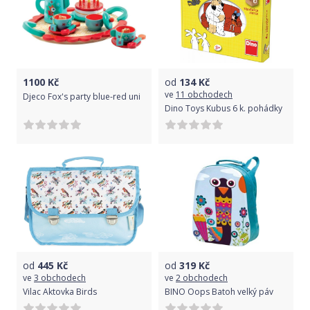
1100
Kč
od
134
Kč
ve
11 obchodech
Djeco Fox's party blue-red uni
Dino Toys Kubus 6 k. pohádky
od
445
Kč
od
319
Kč
ve
3 obchodech
ve
2 obchodech
Vilac Aktovka Birds
BINO Oops Batoh velký páv