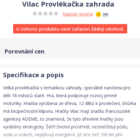
Vilac Provlékačka zahrada
Napsat recenzi
300
U tohoto produktu není zařazen žádný obchod.
Porovnání cen
Specifikace a popis
Velká provlékačka s tematikou zahrady, speciálně narvžena pro
děti 18 měsíců staré. Hra, která podporuje rozvoj jemné
motoriky. Hračka vyrobena ze dřeva, 12 dílků k provlečení, šňůrka
má bezpečnostní klipsnu. Hračky Vilac mají značku francouzské
agentury ADEME, to znamená, že tyto dřevěné hračky jsou
vyráběny ekologicky. Šetří životní prostředí, neznečišťují půdu,
vodu a vzduch, neplýtvají energiemi. Již více než 100 let plní