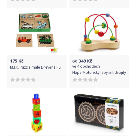
175
Kč
od
349
Kč
ve
4 obchodech
M.I.K. Puzzle malé Dřevěné Puzzle malé - dopravní prostředky
Hape Motorický labyrint dvojitý