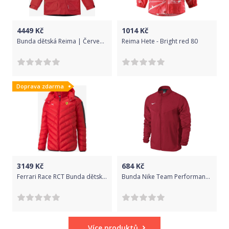
4449
Kč
1014
Kč
Bunda dětská Reima | Červená | Chlapecké | 140
Reima Hete - Bright red 80
Doprava zdarma
3149
Kč
684
Kč
Ferrari Race RCT Bunda dětská Puma | Červená | Chlapecké | L
Bunda Nike Team Performance Shield Jacket 645904-657 Velikost XS
Více produktů