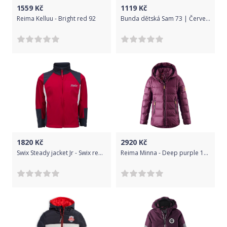
1559
Kč
1119
Kč
Reima Kelluu - Bright red 92
Bunda dětská Sam 73 | Červená | Dívčí | 128
1820
Kč
2920
Kč
Swix Steady jacket Jr - Swix red 116
Reima Minna - Deep purple 104