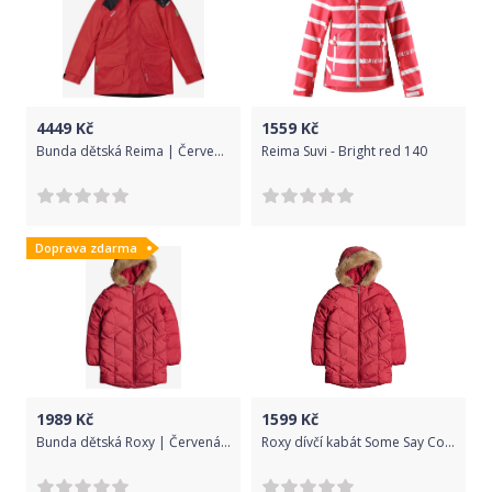
4449
Kč
1559
Kč
Bunda dětská Reima | Červená | Chlapecké | 158
Reima Suvi - Bright red 140
Doprava zdarma
1989
Kč
1599
Kč
Bunda dětská Roxy | Červená | Dívčí | 14/XL
Roxy dívčí kabát Some Say Coat ERGJK03095-RQH0 6 červená