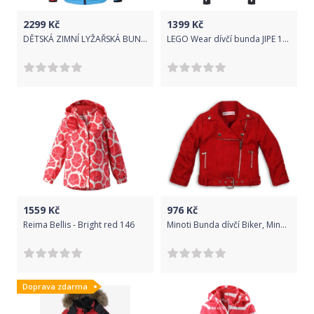
2299
Kč
1399
Kč
DĚTSKÁ ZIMNÍ LYŽAŘSKÁ BUNDA COLOR KIDS, BLUE AF 10.000 Velikost: 104
LEGO Wear dívčí bunda JIPE 104, červená
1559
Kč
976
Kč
Reima Bellis - Bright red 146
Minoti Bunda dívčí Biker, Minoti, REBEL 11, červená - 152/158
Doprava zdarma