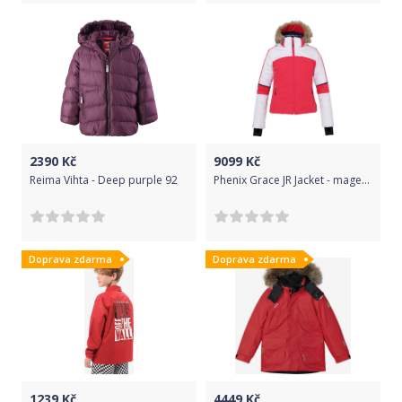
2390
Kč
9099
Kč
Reima Vihta - Deep purple 92
Phenix Grace JR Jacket - magenta 140
Doprava zdarma
Doprava zdarma
1239
Kč
4449
Kč