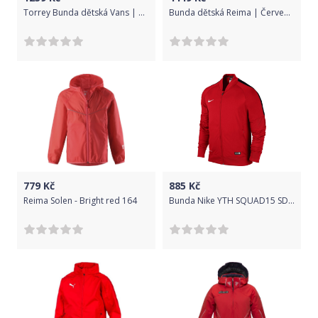
Torrey Bunda dětská Vans | Červená | Chlapecké | M
Bunda dětská Reima | Červená | Chlapecké | 134
779
Kč
885
Kč
Reima Solen - Bright red 164
Bunda Nike YTH SQUAD15 SDLN KNIT JKT 645900-657 Velikost XS (122-128 cm)