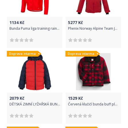
1134
Kč
5277
Kč
Bunda Puma liga training rain t regen kids f01 655660-001 Velikost 164
Phenix Norway Alpine Team Jr. Jacket - RD 140
Doprava zdarma
Doprava zdarma
2079
Kč
1529
Kč
DĚTSKÁ ZIMNÍ LYŽAŘSKÁ BUNDA COLOR KIDS, AF 10.000, RACING RED Velikost: 104
Červená klučičí bunda buff pleed jacket - 92