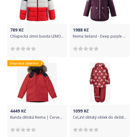
789
Kč
1988
Kč
Chlapecká zimní bunda LEMON BERET COLORADO červená Velikost: 128
Reima Seiland - Deep purple 98
Doprava zdarma
4449
Kč
1099
Kč
Bunda dětská Reima | Červená | Chlapecké | 128
CeLaVi dětský oblek do deště 1372 - 465 Velikost: 70