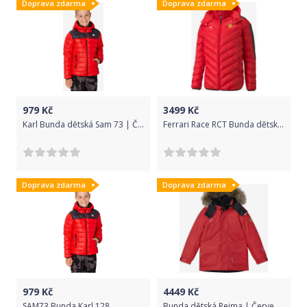
Doprava zdarma
Doprava zdarma
979
Kč
3499
Kč
Karl Bunda dětská Sam 73 | Červená | Chlapecké | 164
Ferrari Race RCT Bunda dětská Puma | Červená | Chlapecké | M
Doprava zdarma
Doprava zdarma
979
Kč
4449
Kč
SAM73 Bunda Karl 128
Bunda dětská Reima | Červená | Chlapecké | 152