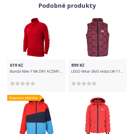
Podobné produkty
619
Kč
899
Kč
Bunda Nike Y NK DRY ACDMY19 TRK JKT K aj9289-657 Velikost XS (122-128 cm)
LEGO Wear dívčí vesta LW-11010210 vínová 104
Doprava zdarma