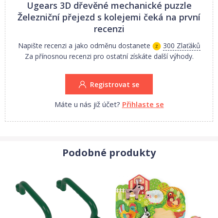
Sada dřevěných kolejí s pohyblivými závorami je skvělým
Ugears 3D dřevěné mechanické puzzle
doplňkem Ugears lokomotivy či vlakového nádraží. (Lokomotiva a
Železniční přejezd s kolejemi
čeká na první
nádraží nejsou součástí balení).
recenzi
3D puzzle UGEARS jsou opatřeny podrobným obrázkovým
Napište recenzi a jako odměnu dostanete
300 Zlaťáků
návodem.
Za přínosnou recenzi pro ostatní získáte další výhody.
UPOZORNĚNÍ: Pro správné fungování a bezproblémový provoz je
třeba součástky, u kterých je to uvedeno v návodu (zejména osy),
Registrovat se
promazat voskem z obyčejné svíčky, aby byla rotace prováděna s
minimálním třením.
Máte u nás již účet?
Přihlaste se
Vhodné pro stavitele ve věku od 14 let.
Podobné produkty