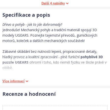
Další 4 nabídky
Specifikace a popis
Dřevo a pohyb - jak to jde dohromady?
Jednoduše! Mechanický pohyb a tradiční materiál spojují 3D
modely UGEARS. Poznejte tajemství převodů, gumičkových
motorů, koleček a dalších mechanických součástek!
Zábavné skládání bez nutnosti lepení, propracované detaily,
hladký provoz a kvalitní zpracování - plně funkční
pohyblivé 3D
puzzle UGEARS
ohromí i toho, kdo neměl fyziku ve škole právě v
oblibě.
Do detailu propracované dřevěné 3D skládačky ukrajinské značky
Více informací
UGEARS
jsou vhodné nejen pro rozvoj motoriky a představivosti,
ale jsou i neskutečně zábavné. Díky vysoké kvalitě výroby jsou při
Recenze a hodnocení
správné údržbě modely po sestavení plně funkční a pohyblivé a
umožňují tak lépe poznat tajemství mechaniky.