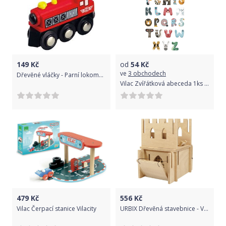
149
Kč
od
54
Kč
ve
3 obchodech
Dřevěné vláčky - Parní lokomotiva MAXIMčervená
Vilac Zvířátková abeceda 1ks písmenko M
479
Kč
556
Kč
Vilac Čerpací stanice Vilacity
URBIX Dřevěná stavebnice - Věž