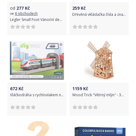
od
277
Kč
259
Kč
ve
6 obchodech
Dřevěná vkládačka čísla a znaménka
Legler Small Foot Vánoční dekorace stromeček světlý 2 ks
672
Kč
1159
Kč
Vláčkodráha s rychlovlakem na baterie 67 ks
Wood Trick "Větrný mlýn" - 3D dřevěné mechanické puzzle