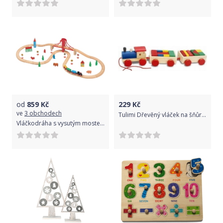
od
859
Kč
229
Kč
ve
3 obchodech
Tulimi Dřevěný vláček na šňůrku s kostkami
Vláčkodráha s vysutým mostem 50 kusů - Maxim 50107