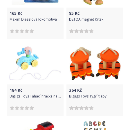
165
Kč
85
Kč
Maxim Dieselová lokomotiva červená
DETOA magnet Krtek
184
Kč
364
Kč
Bigjigs Toys Tahací hračka na provázku slůně - poškozený obal
Bigjigs Toys Tygří tlapy