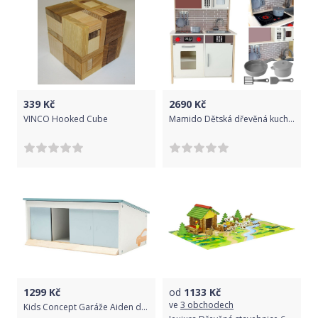
339
Kč
2690
Kč
VINCO Hooked Cube
Mamido Dětská dřevěná kuchyňka s nádobím
1299
Kč
od
1133
Kč
ve
3 obchodech
Kids Concept Garáže Aiden dřevěné