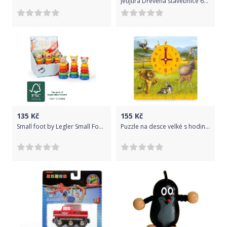
Jeujura Dřevěná stavebnice 65 dílů Salaš
135
Kč
155
Kč
Small foot by Legler Small Foot nasazovací věž zvířátka 1 ks
Puzzle na desce velké s hodinami - africká zvířátka Woody