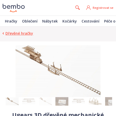
Registrovat se
Hračky
Oblečení
Nábytek
Kočárky
Cestování
Péče o
Dřevěné hračky
Ugears 3D dřevěné mechanické