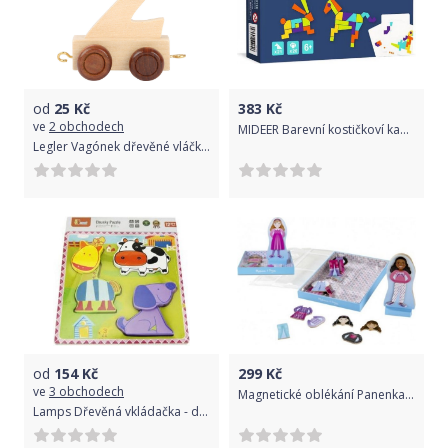
od
25
Kč
383
Kč
ve
2 obchodech
MIDEER Barevní kostičkoví kamarádi
Legler Vagónek dřevěné vláčkodráhy - přírodní číslice Varianta: 2
od
154
Kč
299
Kč
ve
3 obchodech
Magnetické oblékání Panenka dřevo 32ks v krabičce 22x30x2,5cm
Lamps Dřevěná vkládačka - domácí zvířata