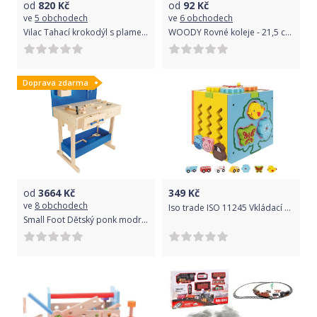
od
820
Kč
od
92
Kč
ve
5 obchodech
ve
6 obchodech
Vilac Tahací krokodýl s plameňákem
WOODY Rovné koleje - 21,5 cm (2 ks)
Doprava zdarma
od
3664
Kč
349
Kč
ve
8 obchodech
Iso trade ISO 11245 Vkládací dřevěná kostka edukační 5v1
Small Foot Dětský ponk modrý s příslušenstvím