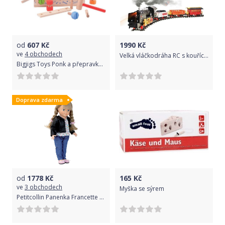
od
607
Kč
1990
Kč
ve
4 obchodech
Velká vláčkodráha RC s kouřící lokomotivou
Bigjigs Toys Ponk a přepravka na nářadí 2v1
Doprava zdarma
od
1778
Kč
165
Kč
ve
3 obchodech
Myška se sýrem
Petitcollin Panenka Francette 40 cm Saxe