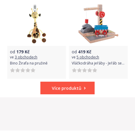
od
179
Kč
od
419
Kč
ve
3 obchodech
ve
5 obchodech
Bino Žirafa na pružině
Vláčkodráha jeřáby - Jeřáb se štěrkem (Bigjigs)
Více produktů