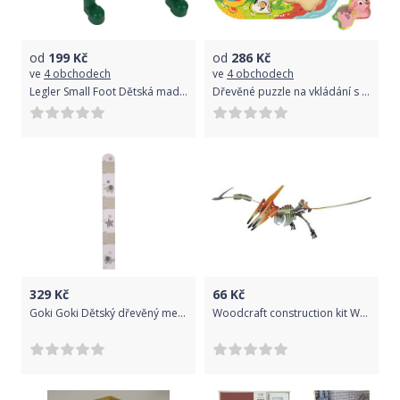
od
199
Kč
od
286
Kč
ve
4 obchodech
ve
4 obchodech
Legler Small Foot Dětská madla modrá
Dřevěné puzzle na vkládání s úchytkou Zvířata na farmě Janod od 1 roku
329
Kč
66
Kč
Goki Goki Dětský dřevěný metr - Sloník
Woodcraft construction kit Woodcraft Dřevěné 3D puzzle Pteranodon