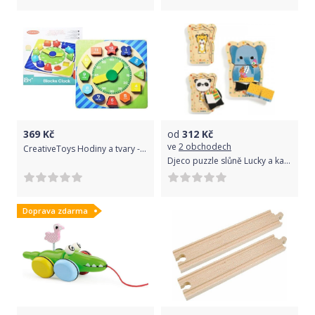
369
Kč
od
312
Kč
ve
2 obchodech
CreativeToys Hodiny a tvary - dřevěné cm
Djeco puzzle slůně Lucky a kamarádi
Doprava zdarma