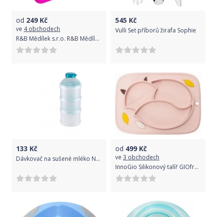
od
249
Kč
545
Kč
ve
4 obchodech
Vulli Set příborů žirafa Sophie
R&B Mědílek s.r.o. R&B Mědílek s.r.o. Svačinový box Zdravá sváča - Fluo fialová/nerez
133
Kč
od
499
Kč
ve
3 obchodech
Dávkovač na sušené mléko NUK modrý, Modrá
InnoGio Silikonový talíř GIOfresh Fox Pink