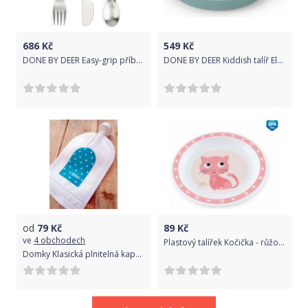
686
Kč
549
Kč
DONE BY DEER Easy-grip příborový set Deer freinds - hořčicový
DONE BY DEER Kiddish talíř Elhpee 2ks - modrý
od
79
Kč
89
Kč
ve
4 obchodech
Plastový talířek Kočička - růžový
Domky Klasická plnitelná kapsička, 140 ml - puntíky v modré