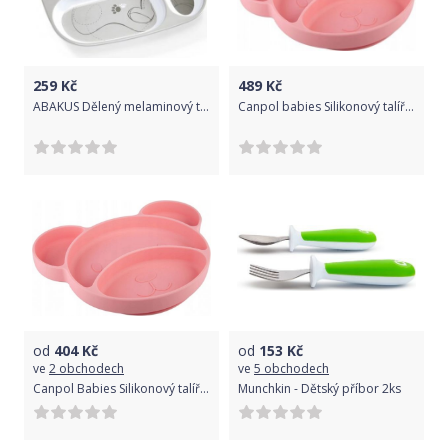
259
Kč
489
Kč
ABAKUS Dělený melaminový talířek Savannah - šedý
Canpol babies Silikonový talířek s přísavkou 500 ml - růžový
od
404
Kč
od
153
Kč
ve
2 obchodech
ve
5 obchodech
Canpol Babies Silikonový talířek s přísavkou 500 ml - růžový
Munchkin - Dětský příbor 2ks