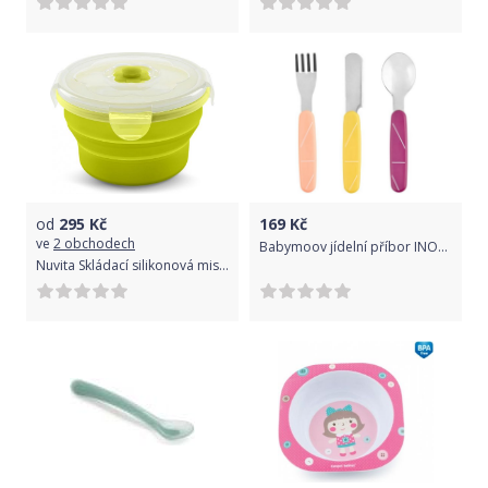
od
295
Kč
169
Kč
ve
2 obchodech
Babymoov jídelní příbor INOX Peach
Nuvita Skládací silikonová miska 540ml, zelená