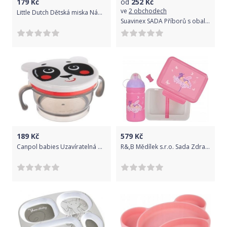
179
Kč
od
252
Kč
ve
2 obchodech
Little Dutch Dětská miska Námořnický záliv
Suavinex SADA Příborů s obalem FOREST - ZELENÁ
189
Kč
579
Kč
Canpol babies Uzavíratelná miska Hello Little - panda
R&,B Mědílek s.r.o. Sada Zdravá sváča - Květinová víla, růžová