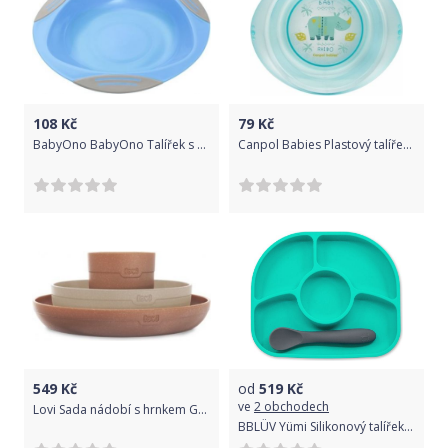
108
Kč
79
Kč
BabyOno BabyOno Talířek s přísavkou - modrá
Canpol Babies Plastový talířek - Rhino, modrý
549
Kč
od
519
Kč
ve
2 obchodech
Lovi Sada nádobí s hrnkem Granola - béžová, hnědá
BBLÜV Yümi Silikonový talířek a lžička Aqua