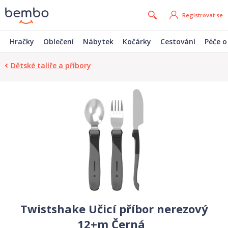
Registrovat se
Hračky
Oblečení
Nábytek
Kočárky
Cestování
Péče o
Dětské talíře a příbory
Twistshake Učicí příbor nerezový
12+m Černá