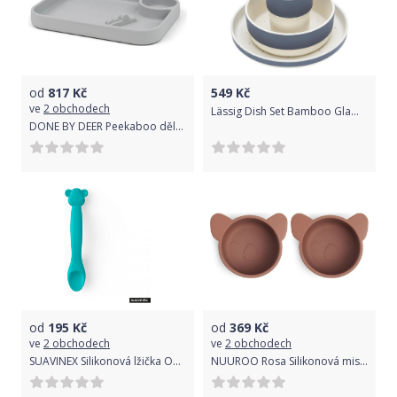
od
817
Kč
549
Kč
ve
2 obchodech
Lässig Dish Set Bamboo Glama Lama blue
DONE BY DEER Peekaboo dělený talíř Deer friends šedý
od
195
Kč
od
369
Kč
ve
2 obchodech
ve
2 obchodech
SUAVINEX Silikonová lžička OPIČKA, ZELENÁ
NUUROO Rosa Silikonová mistička 2 ks Koala Mahogany