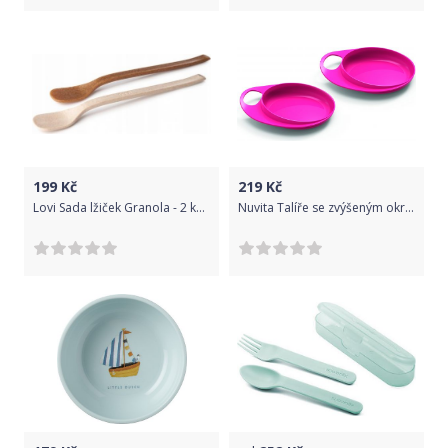
199
Kč
219
Kč
Lovi Sada lžiček Granola - 2 ks, béžová, hnědá
Nuvita Talíře se zvýšeným okrajem 2ks, Pastel pink