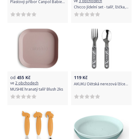
ve
3 obchodech
Plastový příbor Canpol Babies - zelený
Chicco Jídelní set - talíř, lžička, hrnek, 6 m+ - růžový
od
455
Kč
119
Kč
ve
2 obchodech
AKUKU Dětská nerezová lžíce a vidlička, šedá
MUSHIE hranatý talíř Blush 2ks