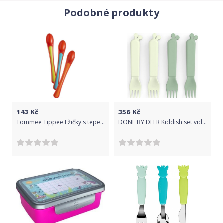
Podobné produkty
143
Kč
356
Kč
Tommee Tippee Lžičky s tepelným senzorem Explora 4m+, 3ks
DONE BY DEER Kiddish set vidliček Raffi - zelené