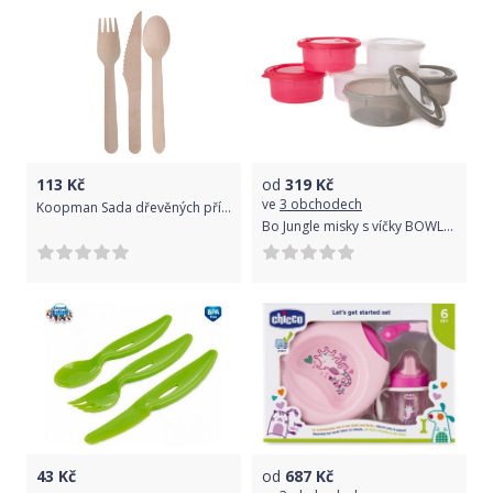
113
Kč
od
319
Kč
ve
3 obchodech
Koopman Sada dřevěných příborů, 48 ks
Bo Jungle misky s víčky BOWLS Pink/White/Grey 300ml (6ks)
43
Kč
od
687
Kč