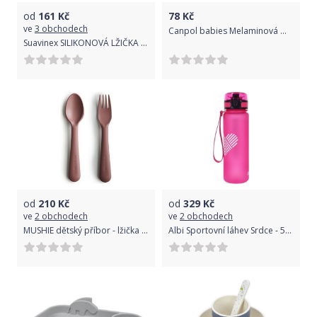
od
161
Kč
78
Kč
ve
3 obchodech
Canpol babies Melaminová miska Toys 230 ml - růžová
Suavinex SILIKONOVÁ LŽIČKA HYGGE zelená
od
210
Kč
od
329
Kč
ve
2 obchodech
ve
2 obchodech
MUSHIE dětský příbor - lžička a vidlička Woodchuck
Albi Sportovní láhev Srdce - 500 ml