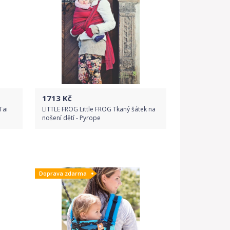
1713
Kč
Tai
LITTLE FROG Little FROG Tkaný šátek na
nošení dětí - Pyrope
Do obchodu
Doprava zdarma
Detail produktu