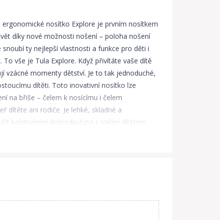
ergonomické nosítko Explore je prvním nosítkem
svět díky nové možnosti nošení – poloha nošení
snoubí ty nejlepší vlastnosti a funkce pro děti i
 To vše je Tula Explore. Když přivítáte vaše dítě
ují vzácné momenty dětství. Je to tak jednoduché,
toucímu dítěti. Toto inovativní nosítko lze
ení na břiše – čelem k nosícímu i čelem
dítěte ani rodiče. Je lehké, skladné a
 užít každodenní dobrodružství s Vaším dítětem
é můžete v průběhu vývoje dítěte použít: -
ebuje maximální kontakt, - na zádech, - čelem
o pozici již musí samo držet hlavičku.
těte se, že vaše dítě ovládá krk a hlavičku
ledujte dítě, zda nejeví známky rozmrzelosti či
rá podporuje zdravý vývoj kyčlí a páteře dítěte. •
u polohu v každé fázi růstu dítěte. Dítě sedí v