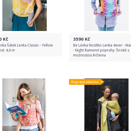
0
Kč
3590
Kč
nka Šátek Lenka Classic - Yellow
Be Lenka Nosítko Lenka 4ever - Ma
ost: 4,6 m
- Night Ramenní popruhy: Široké s
možnosťou kríženia
Do obchodu
Do obchodu
Doprava zdarma
Detail produktu
Detail produktu