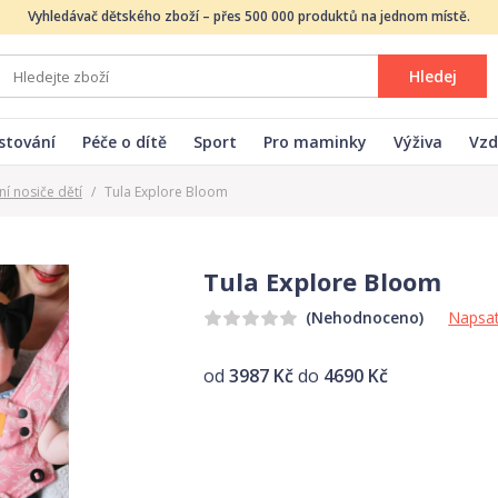
Vyhledávač dětského zboží – přes 500 000 produktů na jednom místě.
Hledej
stování
Péče o dítě
Sport
Pro maminky
Výživa
Vzd
ní nosiče dětí
/
Tula Explore Bloom
Tula Explore Bloom
Napsat
(Nehodnoceno)
od
3987 Kč
do
4690 Kč