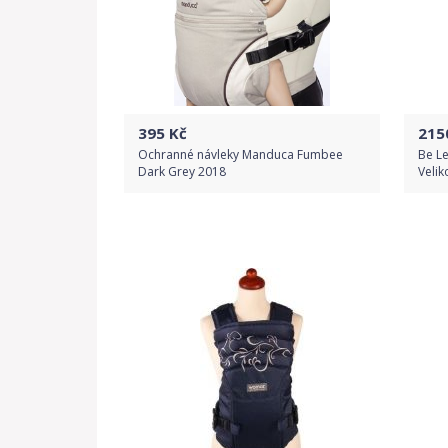
395
Kč
215
Ochranné návleky Manduca Fumbee
Be Le
Dark Grey 2018
Velik
Do obchodu
Detail produktu