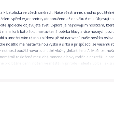
 batolátku ve všech směrech. Naše všestranné, snadno použitelné 
ci čelem vpřed ergonomicky (doporučeno až od věku 6 m!). Objevujte 
dítě společně objevujete svět. Explore je nejnovějším nosítkem, které 
d miminka k batolátku, nastavitelná opěrka hlavy a více nosných pozic.
sobí a umožní vám těsnou blízkost již od narození. Naše nosítka oslav
ké nosítko má nastavitelnou výšku a šířku a přizpůsobí se vašemu ros
ez nutnosti použití novorozenecké vložky „Infant Insert“. Možnost noš
vnoměrně rozložená mezi obě ramena a boky rodiče a nezatěžuje páteř 
 pro běžné denní nošení ve městě i v přírodě – ideální volba, jak si
 a rodiče mají svobodu pohybu. Vlastnosti: • Více nosných pozic, kter
 pozice se nejvíce používá v prvních měsících života dítěte, kdy potř
 je dítko již zvídavé a dává nám najevo: „Chci vidět celý svět.“ V tét
vašemu dítku ukazovat svět při pozici obličejem čelem vpřed, ujis
používejte na kratší časové úseky během dne v klidnějším prostředí. S
ice poskytuje přirozenou ergonomickou polohu pro pohodlné nošení, kte
e třech pozicích šířky, což umožňuje ergonomicky pohodlnou a bezpečno