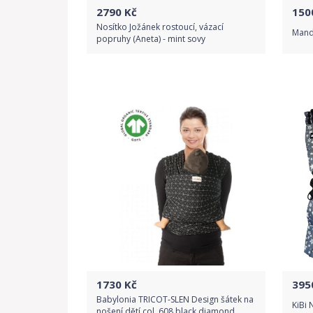
2790
Kč
150
Nosítko Jožánek rostoucí, vázací
Mand
popruhy (Aneta) - mint sovy
Do obchodu
Detail produktu
1730
Kč
395
Babylonia TRICOT-SLEN Design šátek na
KiBi
nošení dětí col. 608 black diamond