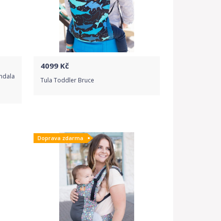
4099
Kč
ndala
Tula Toddler Bruce
Do obchodu
Doprava zdarma
Detail produktu