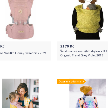
Kč
2170
Kč
Šátek na nošení dětí Babylonia BB 
bro Nosítko Honey Sweet Pink 2021
Organic Trend Grey Violet 2018
Do obchodu
Do obchodu
Doprava zdarma
Detail produktu
Detail produktu