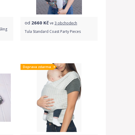
od
2660
Kč
ve
3 obchodech
Sling
Tula Standard Coast Party Pieces
Porovnat ceny
Doprava zdarma