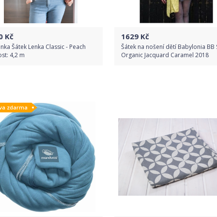
0
Kč
1629
Kč
nka Šátek Lenka Classic - Peach
Šátek na nošení dětí Babylonia BB 
ost: 4,2 m
Organic Jacquard Caramel 2018
Do obchodu
Do obchodu
va zdarma
Detail produktu
Detail produktu