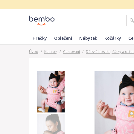
Hračky
Oblečení
Nábytek
Kočárky
Ce
Úvod
/
Katalog
/
Cestování
/
Dětská nosítka, šátky a ostat