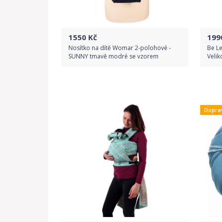
1550
Kč
199
Nosítko na dítě Womar 2-polohové -
Be Le
SUNNY tmavě modré se vzorem
Velik
Do obchodu
Dopra
Detail produktu