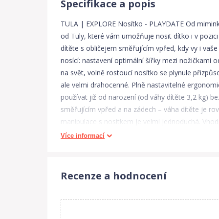
Specifikace a popis
TULA | EXPLORE Nosítko - PLAYDATE Od miminka k
od Tuly, které vám umožňuje nosit dítko i v pozi
dítěte s obličejem směřujícím vpřed, kdy vy i vaše 
nosící: nastavení optimální šířky mezi nožičkami o
na svět, volně rostoucí nosítko se plynule přizpů
ale velmi drahocenné. Plně nastavitelné ergonomic
používat již od narození (od váhy dítěte 3,2 kg) b
směřujícím vpřed a na zádech – váha dítěte je ro
manipulace s nosítkem je velmi jednoduchá. Vhodné
bez kočárku. Dítě je v bezpečné a pohodlné pozici
Více informací
možnost nošení na břiše (čelem k nosícímu) – tato
směřujícím vpřed – minimálně od věku 6 měsíců, kdy
UPOZORNĚNÍ PRO NOŠENÍ ČELEM VPŘED: než začnete 
Recenze a hodnocení
samo a brada vyčnívá na horní část panelu. Pozici 
únavy. V této pozici nesmí dítě spát! • Každá poz
Panel nosítka je nastavitelný v oblasti nožiček v