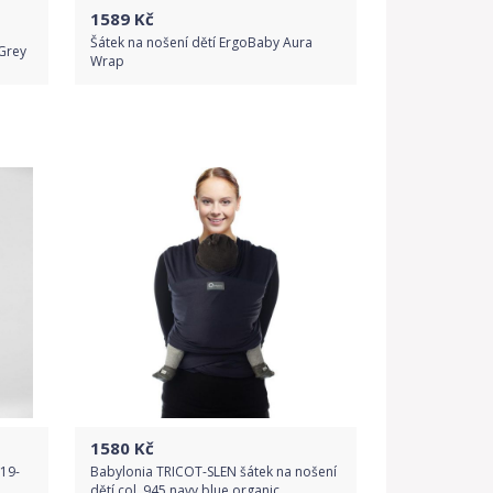
1589
Kč
Šátek na nošení dětí ErgoBaby Aura
 Grey
Wrap
Do obchodu
Detail produktu
1580
Kč
019-
Babylonia TRICOT-SLEN šátek na nošení
dětí col. 945 navy blue organic