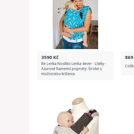
3590
Kč
869
Be Lenka Nosítko Lenka 4ever - Lístky -
Coli
Azurové Ramenní popruhy: Široké s
možnosťou kríženia
Do obchodu
Detail produktu