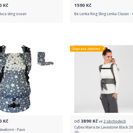
0
Kč
1590
Kč
uca sling ocean
Be Lenka Ring Sling Lenka Classic -
Do obchodu
Do obchodu
Doprava zdarma
Detail produktu
Detail produktu
0
Kč
od
3890
Kč
ve
2 obchodech
Cybex Maira.tie Lavastone Black 2
 Newborn - Pavo
20