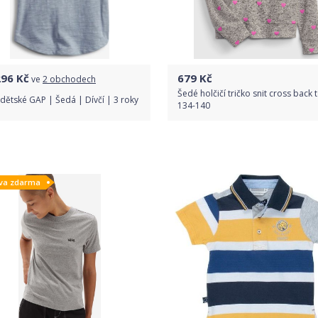
296
Kč
679
Kč
ve
2 obchodech
Šedé holčičí tričko snit cross back 
 dětské GAP | Šedá | Dívčí | 3 roky
134-140
Porovnat ceny
Do obchodu
va zdarma
Detail produktu