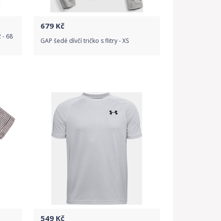
679
Kč
 - 68
GAP šedé dívčí tričko s flitry - XS
Do obchodu
Detail produktu
549
Kč