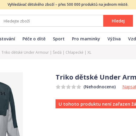
Vyhledávač dětského zboží – přes 500 000 produktů na jednom místě.
Hledej
stování
Péče o dítě
Sport
Pro maminky
Výživa
Vzd
Triko dětské Under Armour | Šedá | Chlapecké | XL
Triko dětské Under Arm
Napsat
(Nehodnoceno)
U tohoto produktu není zařazen ž