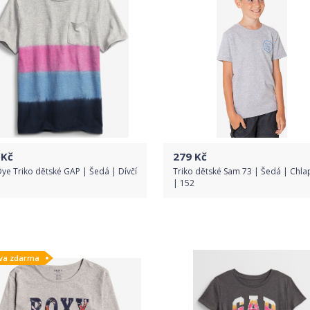
Kč
279
Kč
ye Triko dětské GAP | Šedá | Dívčí
Triko dětské Sam 73 | Šedá | Chla
| 152
Do obchodu
Do obchodu
va zdarma
Detail produktu
Detail produktu