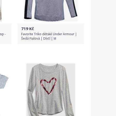
719
Kč
top -
Favorite Triko dětské Under Armour |
Šedá Fialová | Dívčí | M
Do obchodu
Detail produktu