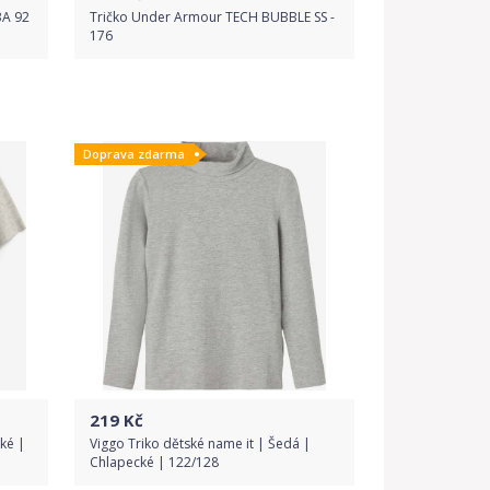
3A 92
Tričko Under Armour TECH BUBBLE SS -
176
Do obchodu
Doprava zdarma
Detail produktu
219
Kč
ké |
Viggo Triko dětské name it | Šedá |
Chlapecké | 122/128