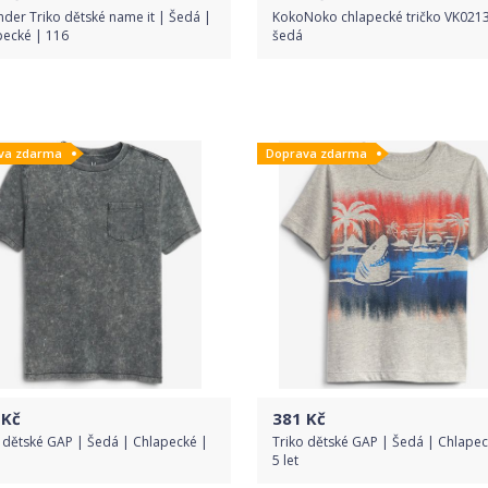
der Triko dětské name it | Šedá |
KokoNoko chlapecké tričko VK021
pecké | 116
šedá
Do obchodu
Do obchodu
va zdarma
Doprava zdarma
Detail produktu
Detail produktu
Kč
381
Kč
 dětské GAP | Šedá | Chlapecké |
Triko dětské GAP | Šedá | Chlapec
5 let