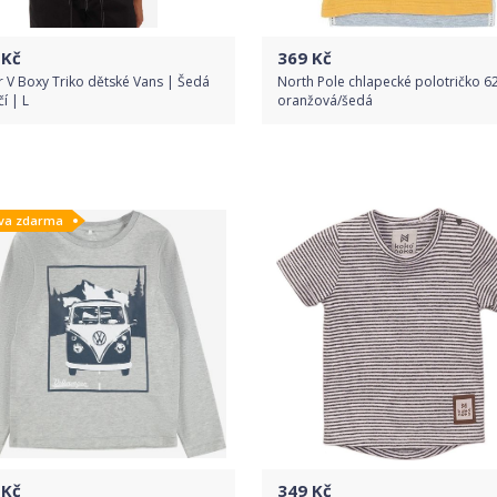
Kč
369
Kč
r V Boxy Triko dětské Vans | Šedá
North Pole chlapecké polotričko 62
čí | L
oranžová/šedá
Do obchodu
Do obchodu
va zdarma
Detail produktu
Detail produktu
Kč
349
Kč