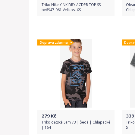
Triko Nike Y NK DRY ACDPR TOP SS
Olean
bv6947-061 Velikost XS
Chla
Do obchodu
Doprava zdarma
Dopra
Detail produktu
279
Kč
339
Triko dětské Sam 73 | Šedá | Chlapecké
Triko
| 164
S