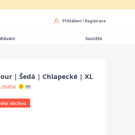
Přihlášení
/
Registrace
ělávání
Soutěže
our | Šedá | Chlapecké | XL
 recenzi
300
ádný obchod.