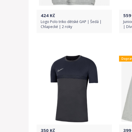
424
Kč
559
Logo Polo triko dětské GAP | Šedá |
Junio
Chlapecké | 2 roky
| Dív
Do obchodu
Dopra
Detail produktu
350
Kč
399