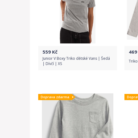
559
Kč
469
Junior V Boxy Triko dětské Vans | Šedá
Triko
| Dívčí | XS
Do obchodu
Doprava zdarma
Dopra
Detail produktu