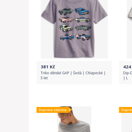
381
Kč
424
Triko dětské GAP | Šedá | Chlapecké |
Dip-D
5 let
| L
Do obchodu
Doprava zdarma
Dopra
Detail produktu