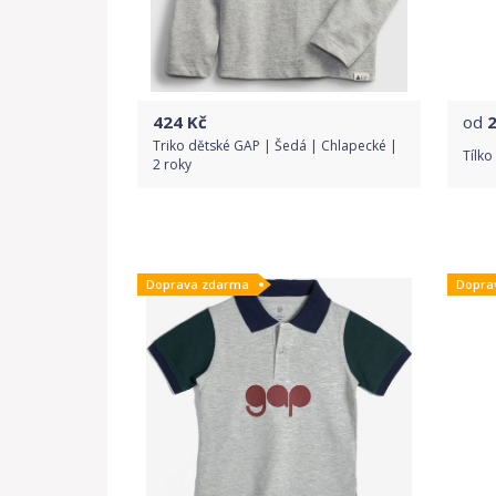
424
Kč
od
Triko dětské GAP | Šedá | Chlapecké |
Tílko
2 roky
Do obchodu
Doprava zdarma
Dopra
Detail produktu