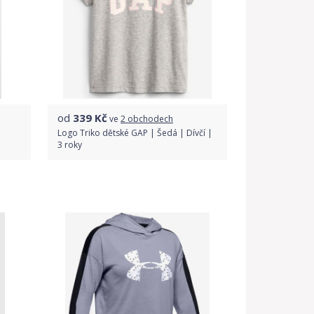
od
339
Kč
ve
2 obchodech
Logo Triko dětské GAP | Šedá | Dívčí |
3 roky
Porovnat ceny