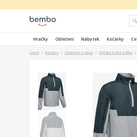
Hračky
Oblečení
Nábytek
Kočárky
Ce
Úvod
/
Katalog
/
Oblečení a obuv
/
Dětská trička a tílka
/