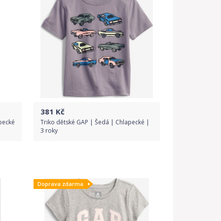
381
Kč
pecké
Triko dětské GAP | Šedá | Chlapecké |
3 roky
Do obchodu
Doprava zdarma
Detail produktu