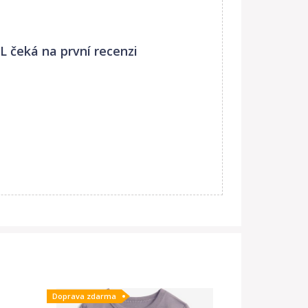
XL
čeká na první recenzi
Doprava zdarma