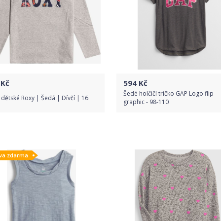
Kč
594
Kč
Šedé holčičí tričko GAP Logo flip
 dětské Roxy | Šedá | Dívčí | 16
graphic - 98-110
Do obchodu
Do obchodu
va zdarma
Detail produktu
Detail produktu