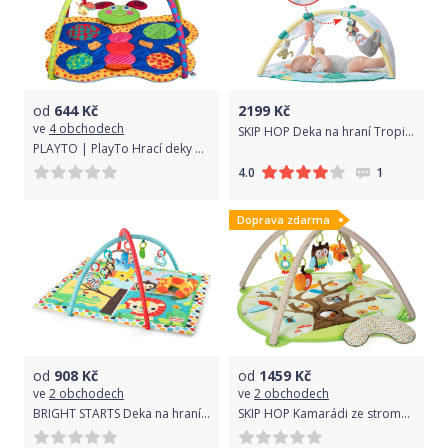
od
644
Kč
2199
Kč
ve
4 obchodech
SKIP HOP Deka na hraní Tropical Paradise Activity 0m+
PLAYTO | PlayTo Hrací deky | Hrací deka PlayTo motýlek | Multicolor |
1
4.0
Doprava zdarma
od
908
Kč
od
1459
Kč
ve
2 obchodech
ve
2 obchodech
BRIGHT STARTS Deka na hraní 2v1 Room For Fun 0m+, 2018
SKIP HOP Kamarádi ze stromu - Deka s hrazdou