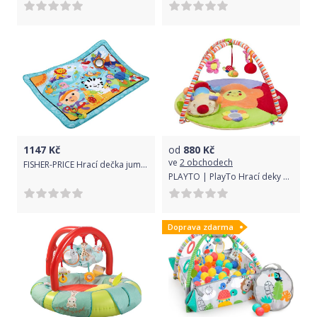
1147
Kč
od
880
Kč
ve
2 obchodech
FISHER-PRICE Hrací dečka jumbo
PLAYTO | PlayTo Hrací deky | Hrací deka PlayTo stonožka s hračkou | Multicolor |
Doprava zdarma