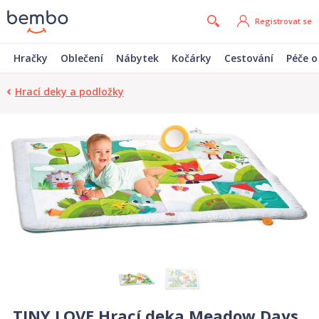
Registrovat se
Hračky
Oblečení
Nábytek
Kočárky
Cestování
Péče o
Hrací deky a podložky
TINY LOVE Hrací deka Meadow Days