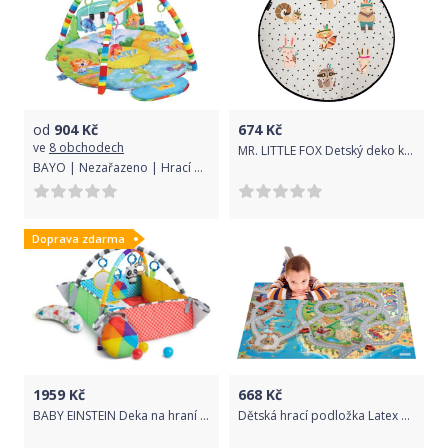
od
904
Kč
674
Kč
ve
8 obchodech
MR. LITTLE FOX Detský deko koberček Indians
BAYO | Nezařazeno | Hrací deka s piánkem Bayo Safari | Multicolor |
Doprava zdarma
1959
Kč
668
Kč
BABY EINSTEIN Deka na hraní 5v1 Patch's Color Playspace
Dětská hrací podložka Latex Pobřeží 100x150 cm