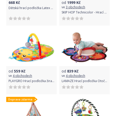
668
Kč
od
1999
Kč
ve
3 obchodech
Dětská hrací podložka Latex Město 100x150 cm
SKIP HOP Technicolor - Hrací deka se světly
od
559
Kč
od
839
Kč
ve
4 obchodech
ve
4 obchodech
PLAYGRO Hrací podložka žirafa
LAMAZE Hrací podložka Otočná zahrádka
Doprava zdarma