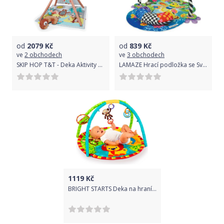
od
2079
Kč
od
839
Kč
ve
2 obchodech
ve
3 obchodech
SKIP HOP T&T - Deka Aktivity Kemping Stan
LAMAZE Hrací podložka se Světluškou Freddie
1119
Kč
BRIGHT STARTS Deka na hraní Pal Around Jungle™, 0m+