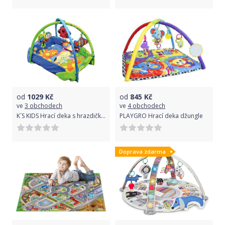
od
1029
Kč
od
845
Kč
ve
3 obchodech
ve
4 obchodech
K´S KIDS Hrací deka s hrazdičkou
PLAYGRO Hrací deka džungle
Doprava zdarma