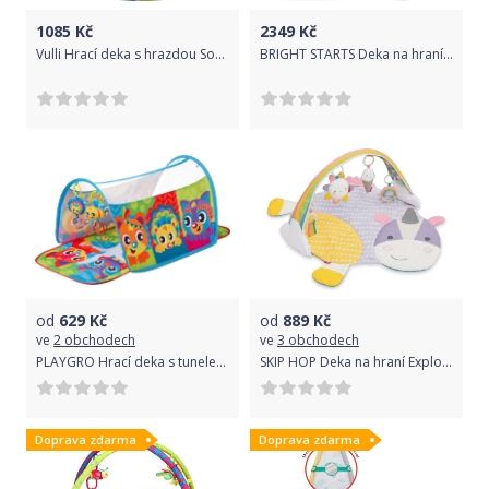
1085
Kč
2349
Kč
Vulli Hrací deka s hrazdou Sophie
BRIGHT STARTS Deka na hraní 5v1 Your Way Ball Play Totally Tropical
od
629
Kč
od
889
Kč
ve
2 obchodech
ve
3 obchodech
PLAYGRO Hrací deka s tunelem Zvířátka
SKIP HOP Deka na hraní Explore&More - Jednorožec 0m+
Doprava zdarma
Doprava zdarma