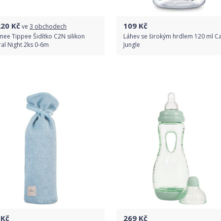
220
Kč
109
Kč
ve
3 obchodech
ee Tippee Šidítko C2N silikon
Láhev se širokým hrdlem 120 ml C
al Night 2ks 0-6m
Jungle
Porovnat ceny
Do obchodu
Detail produktu
Kč
269
Kč