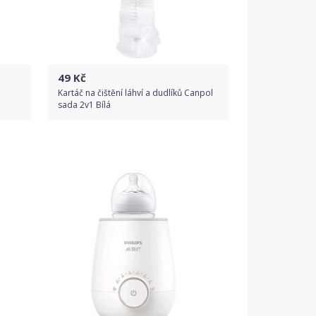
49
Kč
Kartáč na čištění láhví a dudlíků Canpol
sada 2v1 Bílá
Do obchodu
Detail produktu