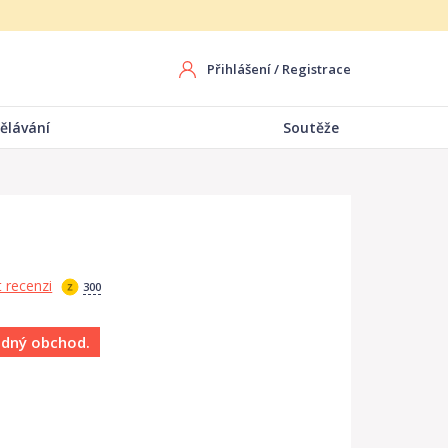
Přihlášení
/
Registrace
ělávání
Soutěže
e
 recenzi
300
ádný obchod.