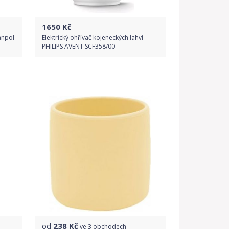
1650
Kč
anpol
Elektrický ohřívač kojeneckých lahví -
PHILIPS AVENT SCF358/00
Do obchodu
Detail produktu
od
238
Kč
ve
3 obchodech