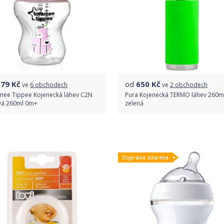
179
Kč
od
650
Kč
ve
6 obchodech
ve
2 obchodech
ee Tippee Kojenecká láhev C2N
Pura Kojenecká TERMO láhev 260ml
vá 260ml 0m+
zelená
Porovnat ceny
Porovnat ceny
Doprava zdarma