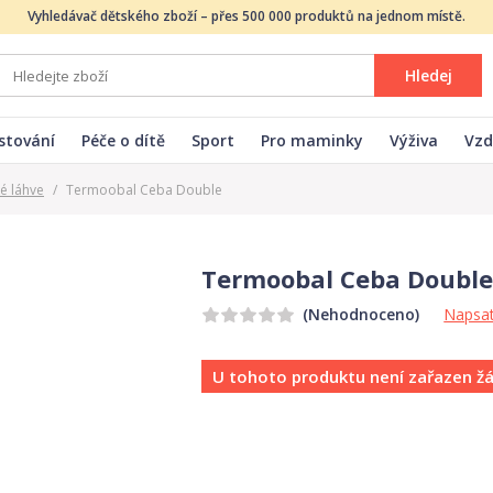
Vyhledávač dětského zboží – přes 500 000 produktů na jednom místě.
Hledej
stování
Péče o dítě
Sport
Pro maminky
Výživa
Vzd
é láhve
/
Termoobal Ceba Double
Termoobal Ceba Doubl
Napsat
(Nehodnoceno)
U tohoto produktu není zařazen ž