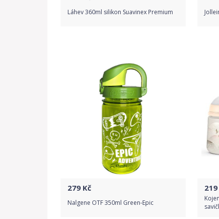
Láhev 360ml silikon Suavinex Premium
Jolle
Do obchodu
Detail produktu
279
Kč
219
Kojen
Nalgene OTF 350ml Green-Epic
savič