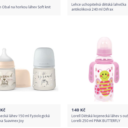
Lehce uchopitelná dětská lahvička
in Obal na horkou láhev Soft knit
antikoliková 240 ml Difrax
Do obchodu
Do obchodu
Detail produktu
Detail produktu
Kč
140
Kč
ecká láhev 150 ml Fyziologická
Lorell Dětská kojenecká láhev s ou
ka Suavinex Joy
Lorelli 250 ml PINK BUTTERFLY