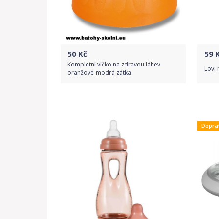
50
Kč
59
K
Kompletní víčko na zdravou láhev
Lovi
oranžové-modrá zátka
Do obchodu
Dopra
Detail produktu