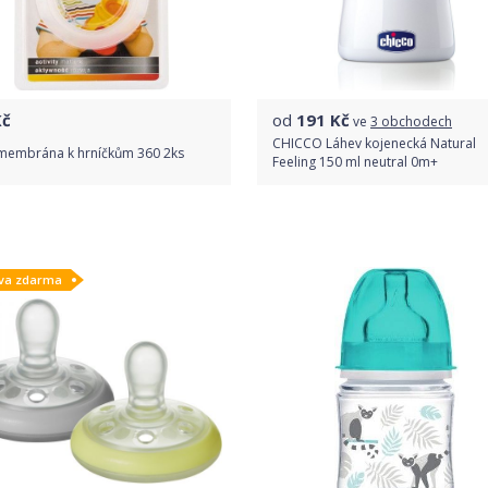
č
od
191
Kč
ve
3 obchodech
CHICCO Láhev kojenecká Natural
 membrána k hrníčkům 360 2ks
Feeling 150 ml neutral 0m+
Do obchodu
Porovnat ceny
va zdarma
Detail produktu