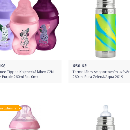
Kč
650
Kč
ee Tippee Kojenecká láhev C2N
Termo láhev se sportovním uzávě
e Purple 260ml 3ks 0m+
260 ml Pura Zelená/Aqua 2019
Do obchodu
Do obchodu
va zdarma
Detail produktu
Detail produktu