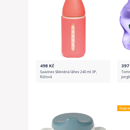
498
Kč
397
Suavinex Skleněná láhev 240 ml 3P,
Tomm
Růžová
Jungl
Do obchodu
Dopra
Detail produktu