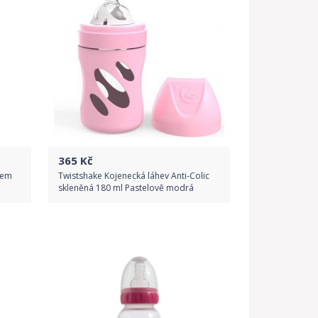
365
Kč
rem
Twistshake Kojenecká láhev Anti-Colic
skleněná 180 ml Pastelově modrá
Do obchodu
Detail produktu