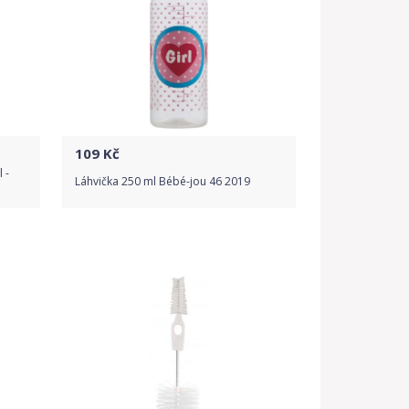
109
Kč
 -
Láhvička 250 ml Bébé-jou 46 2019
Do obchodu
Detail produktu