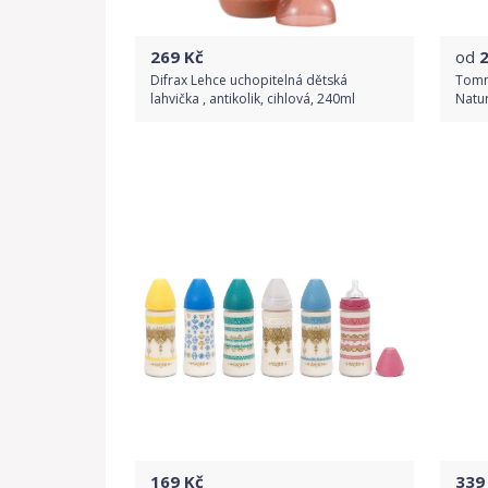
269
Kč
od
Difrax Lehce uchopitelná dětská
Tomm
lahvička , antikolik, cihlová, 240ml
Natur
Do obchodu
Detail produktu
169
Kč
339