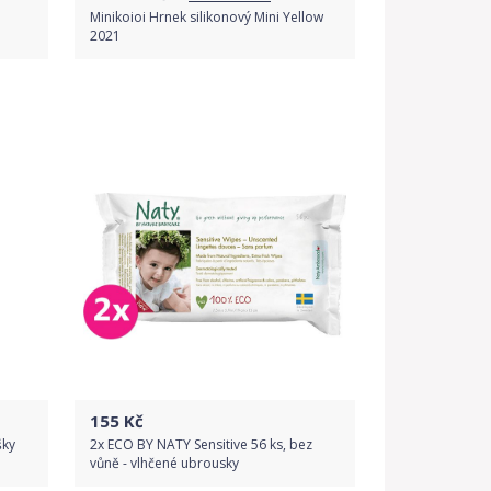
Minikoioi Hrnek silikonový Mini Yellow
2021
Porovnat ceny
155
Kč
šky
2x ECO BY NATY Sensitive 56 ks, bez
vůně - vlhčené ubrousky