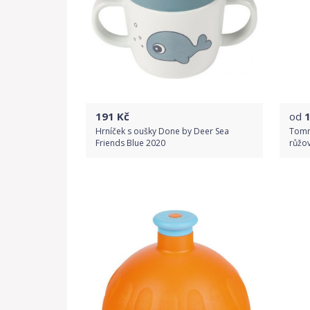
191
Kč
od
Hrníček s oušky Done by Deer Sea
Tomm
Friends Blue 2020
růžo
Do obchodu
Detail produktu