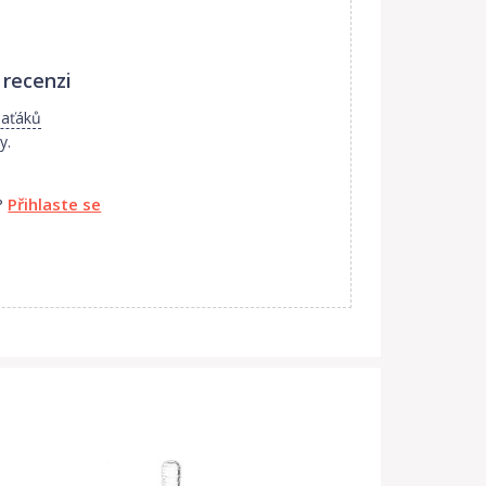
 recenzi
laťáků
y.
?
Přihlaste se