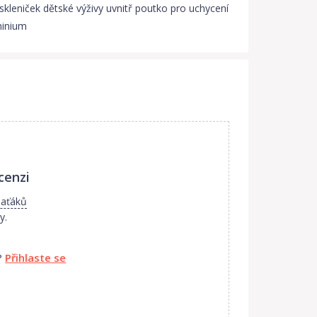
skleniček dětské výživy uvnitř poutko pro uchycení
minium
cenzi
laťáků
y.
?
Přihlaste se