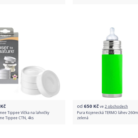
Do obchodu
Do obchodu
Detail produktu
Detail produktu
Kč
od
650
Kč
ve
2 obchodech
ee Tippee Víčka na lahvičky
Pura Kojenecká TERMO láhev 260ml
e Tippee CTN, 4ks
zelená
Do obchodu
Porovnat ceny