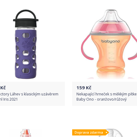
Detail produktu
Kč
159
Kč
actory Láhev s klasickým uzávěrem
Nekapající hrneček s měkkým pítk
l Iris 2021
Baby Ono - oranžovo/růžový
Do obchodu
Do obchodu
Doprava zdarma
Detail produktu
Detail produktu