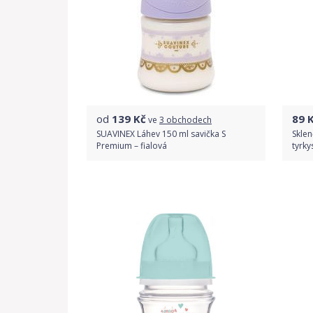
od
139
Kč
89
K
ve
3 obchodech
SUAVINEX Láhev 150 ml savička S
Sklen
Premium – fialová
tyrky
Porovnat ceny