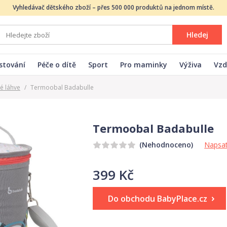
Vyhledávač dětského zboží – přes 500 000 produktů na jednom místě.
Hledej
stování
Péče o dítě
Sport
Pro maminky
Výživa
Vzd
é láhve
/
Termoobal Badabulle
Termoobal Badabulle
Napsat
(Nehodnoceno)
399 Kč
Do obchodu BabyPlace.cz