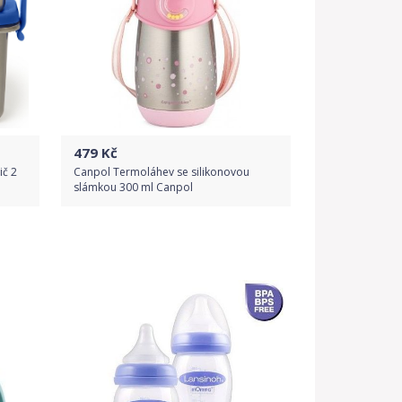
479
Kč
ič 2
Canpol Termoláhev se silikonovou
slámkou 300 ml Canpol
Do obchodu
Detail produktu