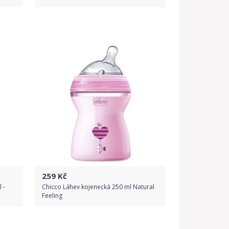
Do obchodu
Detail produktu
259
Kč
 -
Chicco Láhev kojenecká 250 ml Natural
Feeling
Do obchodu