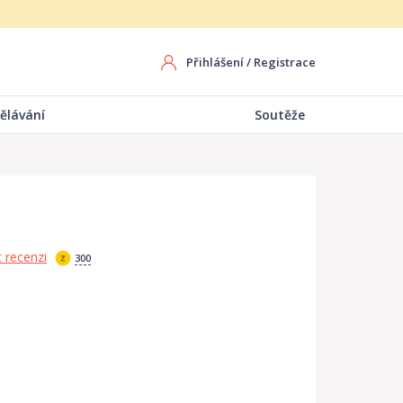
Přihlášení
/
Registrace
ělávání
Soutěže
 recenzi
300