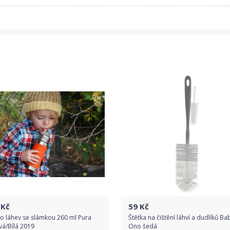
Kč
59
Kč
o láhev se slámkou 260 ml Pura
Štětka na čištění láhví a dudlíků Ba
vá/Bílá 2019
Ono šedá