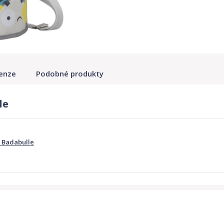
enze
Podobné produkty
le
 Badabulle