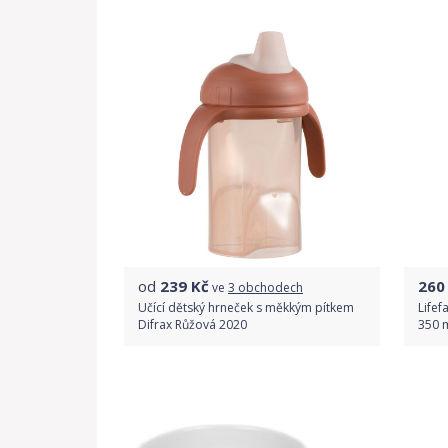
Detail produktu
od
239
Kč
260
ve
3 obchodech
Učící dětský hrneček s měkkým pítkem
Lifef
Difrax Růžová 2020
350 m
Porovnat ceny