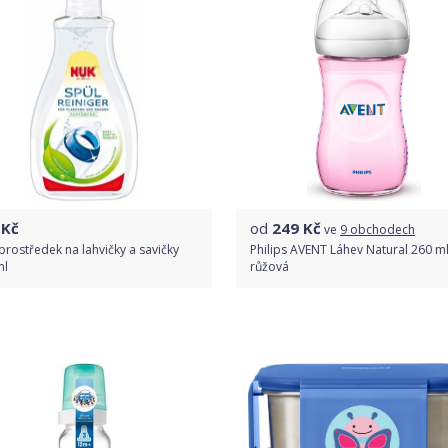
Kč
od
249
Kč
ve
9 obchodech
prostředek na lahvičky a savičky
Philips AVENT Láhev Natural 260 ml
ml
růžová
Do obchodu
Porovnat ceny
Detail produktu