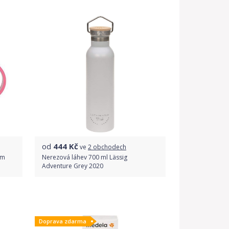
Detail produktu
od
444
Kč
ve
2 obchodech
em
Nerezová láhev 700 ml Lässig
Adventure Grey 2020
Porovnat ceny
Doprava zdarma