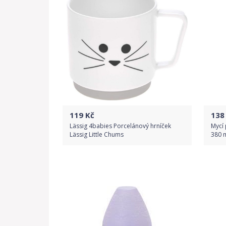
119
Kč
138
Lässig 4babies Porcelánový hrníček
Mycí 
Lässig Little Chums
380 
Do obchodu
Detail produktu