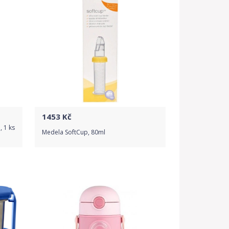
1453
Kč
, 1 ks
Medela SoftCup, 80ml
Do obchodu
Detail produktu