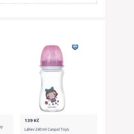
139
Kč
by
Láhev 240 ml Canpol Toys