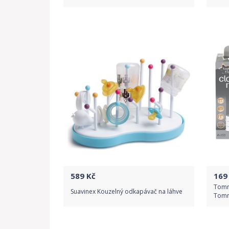
Do obchodu
Detail produktu
589
Kč
169
Tomm
Suavinex Kouzelný odkapávač na láhve
Tomm
Do obchodu