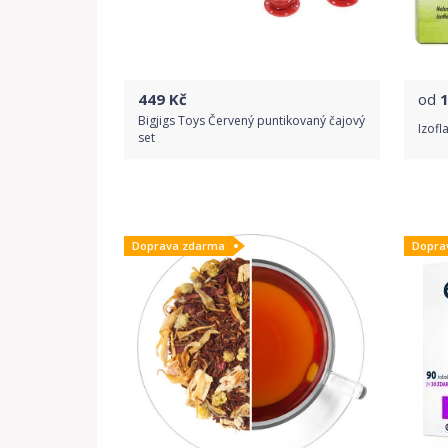
449
Kč
od
Bigjigs Toys Červený puntikovaný čajový
Izofl
set
Do obchodu
Doprava zdarma
Dopra
Detail produktu