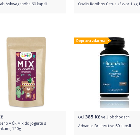
vlab Ashwagandha 60 kapslí
Oxalis Rooibos Citrus-zázvor 1 kg 
Porovnat ceny
Do obchodu
Doprava zdarma
Detail produktu
č
od
385
Kč
ve
3 obchodech
eno v ČR Mix do jogurtu s
Advance BrainActive 60 kapslí
inkami, 120g