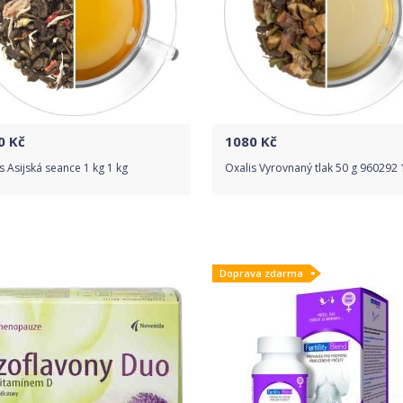
0
Kč
1080
Kč
s Asijská seance 1 kg 1 kg
Oxalis Vyrovnaný tlak 50 g 960292 
Do obchodu
Do obchodu
Doprava zdarma
Detail produktu
Detail produktu