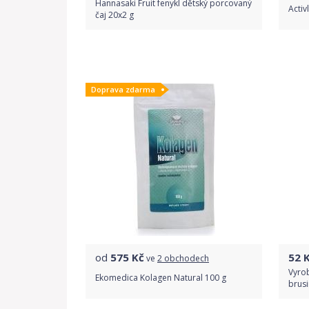
Hannasaki Fruit fenykl dětský porcovaný
Acti
čaj 20x2 g
Porovnat ceny
Doprava zdarma
od
575
Kč
52
K
ve
2 obchodech
Vyrob
Ekomedica Kolagen Natural 100 g
brus