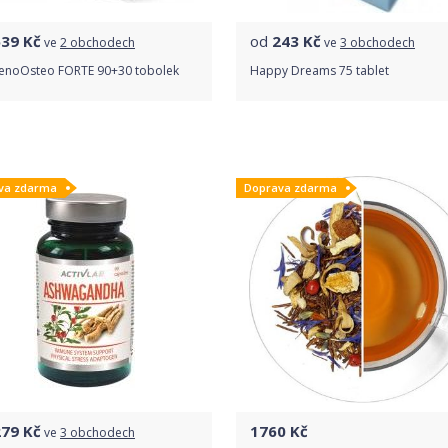
539
Kč
od
243
Kč
ve
2 obchodech
ve
3 obchodech
 MenoOsteo FORTE 90+30 tobolek
Happy Dreams 75 tablet
Porovnat ceny
Porovnat ceny
va zdarma
Doprava zdarma
279
Kč
1760
Kč
ve
3 obchodech