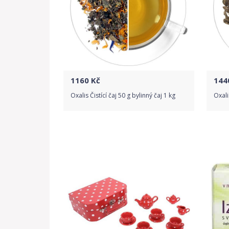
1160
Kč
144
Oxalis Čistící čaj 50 g bylinný čaj 1 kg
Oxali
Do obchodu
Detail produktu