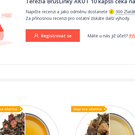
Terezia BrusLinky AKUT 10 kapslí
čeká na
Napište recenzi a jako odměnu dostanete
300 Zlaťá
Za přínosnou recenzi pro ostatní získáte další výhody.
Máte u nás již účet?
Př
Registrovat se
va zdarma
Doprava zdarma