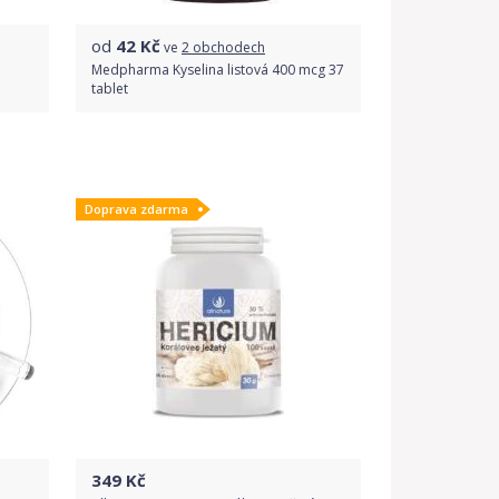
od
42
Kč
ve
2 obchodech
Medpharma Kyselina listová 400 mcg 37
tablet
Porovnat ceny
Doprava zdarma
349
Kč