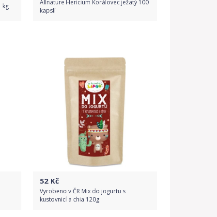
Allnature Hericium Korálovec ježatý 100
1 kg
kapslí
Do obchodu
Detail produktu
52
Kč
Vyrobeno v ČR Mix do jogurtu s
kustovnicí a chia 120g