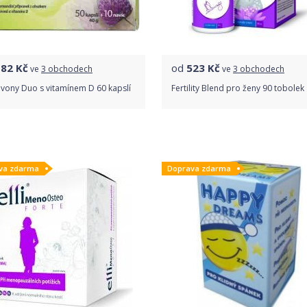
182
Kč
od
523
Kč
ve
3 obchodech
ve
3 obchodech
avony Duo s vitamínem D 60 kapslí
Fertility Blend pro ženy 90 tobolek
Porovnat ceny
Porovnat ceny
va zdarma
Doprava zdarma