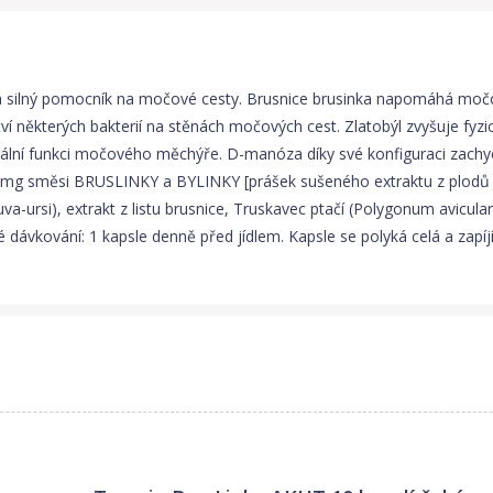
niká silný pomocník na močové cesty. Brusnice brusinka napomáhá mo
ví některých bakterií na stěnách močových cest. Zlatobýl zvyšuje fyz
í funkci močového měchýře. D-manóza díky své konfiguraci zachycuje
0 mg směsi BRUSLINKY a BYLINKY [prášek sušeného extraktu z plodů br
va-ursi), extrakt z listu brusnice, Truskavec ptačí (Polygonum avicula
 dávkování: 1 kapsle denně před jídlem. Kapsle se polyká celá a zapí