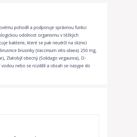
čovému pohodlí a podporuje správnou funkci
iologickou odolnost organismu v těžkých
 bakterie, které se pak neudrží na sliznici
usnice brusinky (Vaccinium vitis-idaea) 250 mg,
re), Zlatobýl obecný (Solidago virgaurea), D-
jí vodou nebo se rozdělí a obsah se nasype do