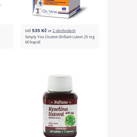
od
535
Kč
ve
2 obchodech
Simply You Ocutein Brillant Lutein 25 mg
60 kapslí
Porovnat ceny