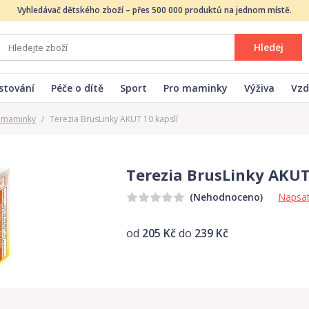
Vyhledávač dětského zboží – přes 500 000 produktů na jednom místě.
Hledej
stování
Péče o dítě
Sport
Pro maminky
Výživa
Vzd
o maminky
/
Terezia BrusLinky AKUT 10 kapslí
Terezia BrusLinky AKUT
Napsat
(Nehodnoceno)
od
205 Kč
do
239 Kč