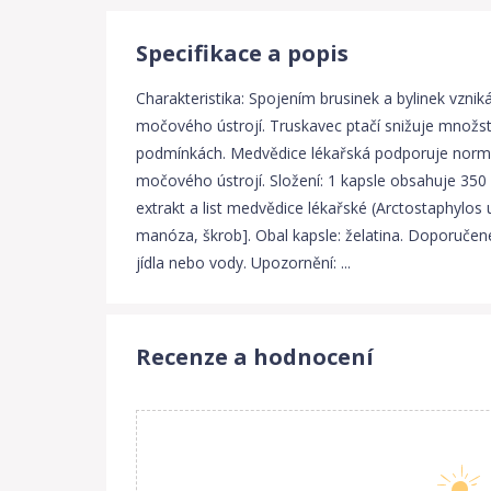
Specifikace a popis
Charakteristika: Spojením brusinek a bylinek vz
močového ústrojí. Truskavec ptačí snižuje množst
podmínkách. Medvědice lékařská podporuje normáln
močového ústrojí. Složení: 1 kapsle obsahuje 35
extrakt a list medvědice lékařské (Arctostaphylos u
manóza, škrob]. Obal kapsle: želatina. Doporučené
jídla nebo vody. Upozornění: ...
Recenze a hodnocení