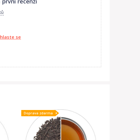
 první recenzi
ků
ihlaste se
Doprava zdarma