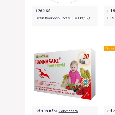
1760
Kč
od
Oxalis Rooibos Slunce v Buši 1 kg 1 kg
Elli
Do obchodu
Dopra
Detail produktu
od
109
Kč
od
ve
2 obchodech