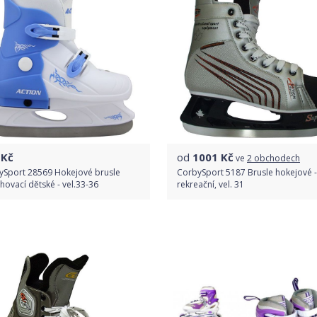
Kč
od
1001
Kč
ve
2 obchodech
ySport 28569 Hokejové brusle
CorbySport 5187 Brusle hokejové -
hovací dětské - vel.33-36
rekreační, vel. 31
Do obchodu
Porovnat ceny
Detail produktu