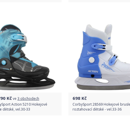
Do obchodu
Porovnat ceny
Detail produktu
790
Kč
698
Kč
ve
3 obchodech
ySport Action 5210 Hokejové
CorbySport 28569 Hokejové brusl
e dětské, vel.30-33
roztahovací dětské - vel.33-36
Porovnat ceny
Do obchodu