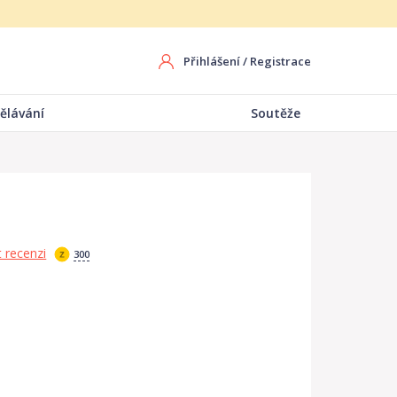
Přihlášení
/
Registrace
ělávání
Soutěže
 recenzi
300