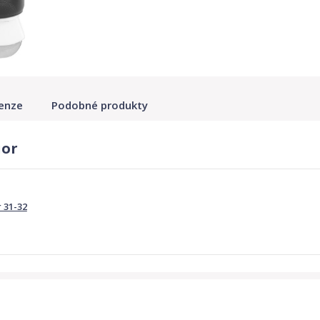
enze
Podobné produkty
ior
 31-32