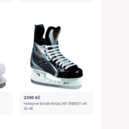
Do obchodu
Detail produktu
2390
Kč
e
Hokejové brusle Botas 361 ENERGY vel.
42-48
Do obchodu