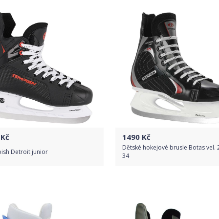
Detail produktu
Kč
1490
Kč
Dětské hokejové brusle Botas vel. 
sh Detroit junior
34
Do obchodu
Do obchodu
Detail produktu
Detail produktu