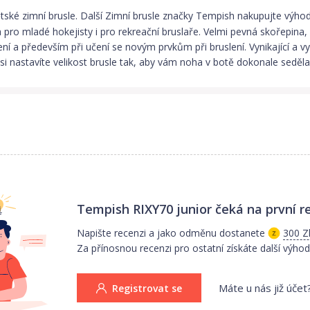
tské zimní brusle. Další Zimní brusle značky Tempish nakupujte výhod
a pro mladé hokejisty i pro rekreační bruslaře. Velmi pevná skořepina,
lení a především při učení se novým prvkům při bruslení. Vynikající a v
 si nastavíte velikost brusle tak, aby vám noha v botě dokonale seděla
Tempish RIXY70 junior
čeká na první r
Napište recenzi a jako odměnu dostanete
300 Z
Za přínosnou recenzi pro ostatní získáte další výhod
Máte u nás již účet
Registrovat se