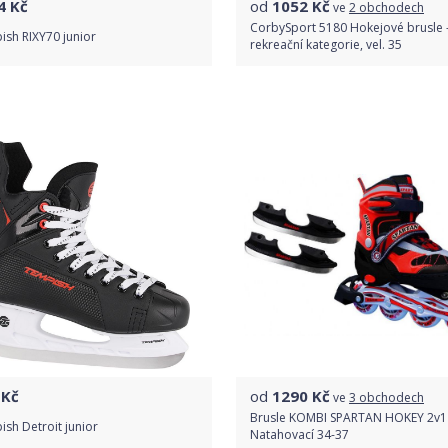
4
Kč
od
1052
Kč
ve
2 obchodech
CorbySport 5180 Hokejové brusle 
sh RIXY70 junior
rekreační kategorie, vel. 35
Do obchodu
Porovnat ceny
Detail produktu
Kč
od
1290
Kč
ve
3 obchodech
Brusle KOMBI SPARTAN HOKEY 2v1
sh Detroit junior
Natahovací 34-37