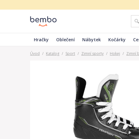
Hračky
Oblečení
Nábytek
Kočárky
Ce
Úvod
/
Katalog
/
Sport
/
Zimní sporty
/
Hokej
/
Zimní 