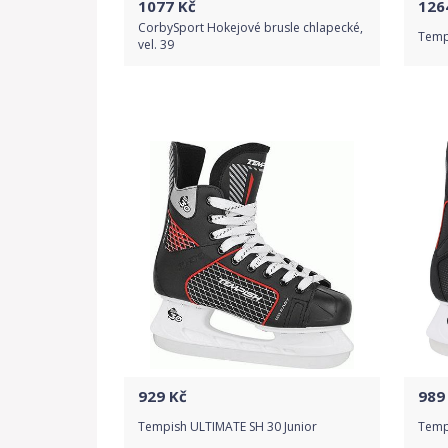
1077
Kč
126
CorbySport Hokejové brusle chlapecké,
Tempi
vel. 39
Do obchodu
Detail produktu
929
Kč
989
Tempish ULTIMATE SH 30 Junior
Tempi