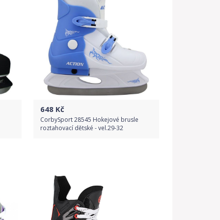
648
Kč
CorbySport 28545 Hokejové brusle
roztahovací dětské - vel.29-32
Do obchodu
Detail produktu