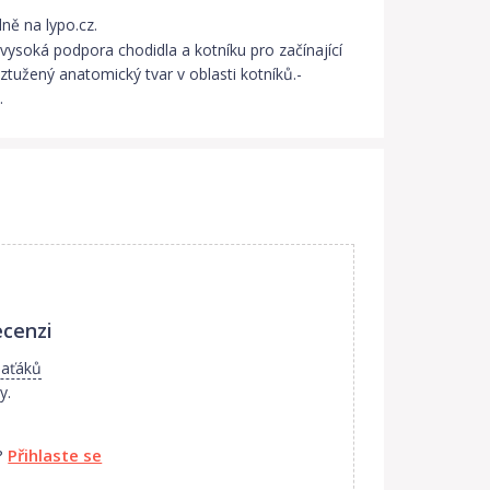
ně na lypo.cz.
 vysoká podpora chodidla a kotníku pro začínající
yztužený anatomický tvar v oblasti kotníků.-
.
ecenzi
laťáků
y.
?
Přihlaste se