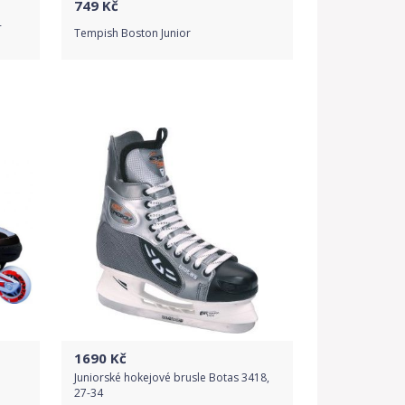
749
Kč
-
Tempish Boston Junior
Do obchodu
Detail produktu
1690
Kč
Juniorské hokejové brusle Botas 3418,
27-34