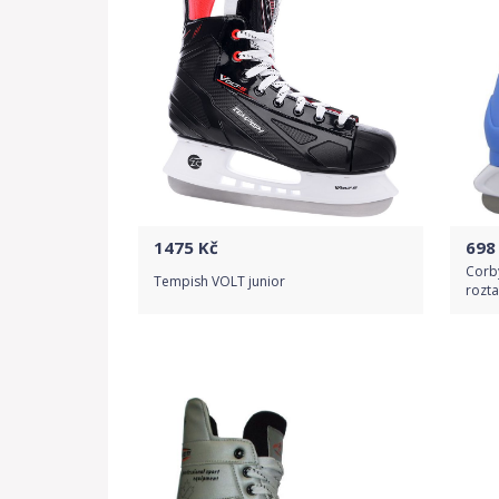
1475
Kč
698
Corb
Tempish VOLT junior
rozta
Do obchodu
Detail produktu