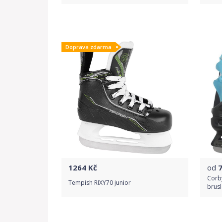
Do obchodu
Doprava zdarma
Detail produktu
1264
Kč
od
Corb
Tempish RIXY70 junior
brusl
Do obchodu