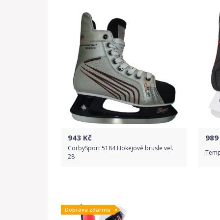
Detail produktu
943
Kč
989
CorbySport 5184 Hokejové brusle vel.
Tempi
28
Do obchodu
Doprava zdarma
Detail produktu