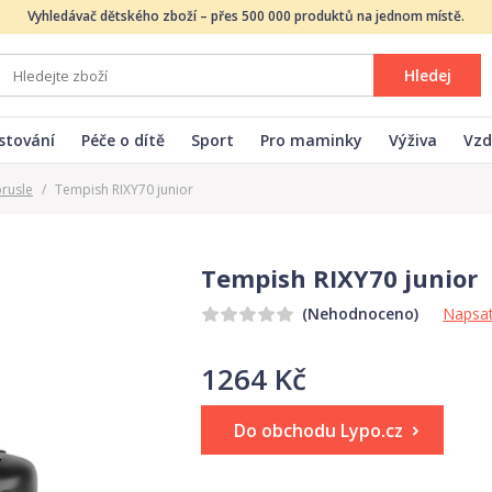
Vyhledávač dětského zboží – přes 500 000 produktů na jednom místě.
Hledej
stování
Péče o dítě
Sport
Pro maminky
Výživa
Vzd
brusle
/
Tempish RIXY70 junior
Tempish RIXY70 junior
Napsat
(Nehodnoceno)
1264 Kč
Do obchodu Lypo.cz