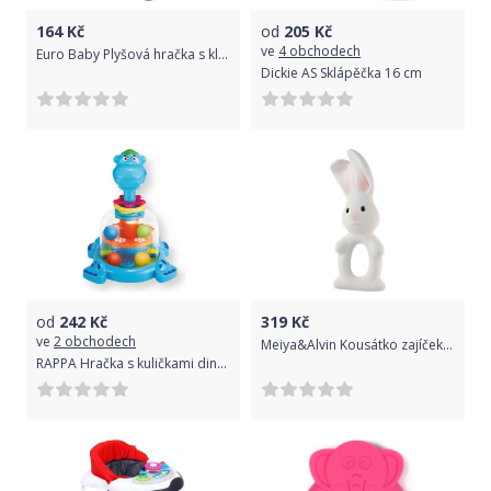
164
Kč
od
205
Kč
ve
4 obchodech
Euro Baby Plyšová hračka s klipem a chrastítkem - Medvídek
Dickie AS Sklápěčka 16 cm
od
242
Kč
319
Kč
ve
2 obchodech
Meiya&Alvin Kousátko zajíček Havah (100% přírodní kaučuk) - 15cm výška
RAPPA Hračka s kuličkami dinosaurus