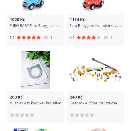
1028
Kč
1114
Kč
EURO BABY Euro Baby Jezdítko,odstrkovadlo, odrážedlo 3v1 AUTÍČKO - modré
Euro Baby Jezdítko,odstrkovadlo, odrážedlo 3v1 AUTÍČKO - červené
1
1
5.0
4.0
269
Kč
249
Kč
Mushie Grey kočička - kousátko
GearBox Autíčka 1:87 stavba 32ks kov