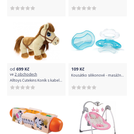
od
699
Kč
109
Kč
ve
2 obchodech
Kousátko silikonové - masážní " dudlík"
Alltoys Cutekins Koník s kabelkou Cutekins