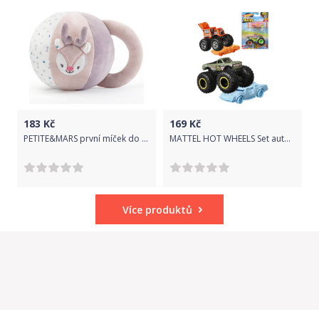
183
Kč
169
Kč
PETITE&MARS první míček do ruky s chrastítkem Suzi
MATTEL HOT WHEELS Set auto Monster Trucks + angličák různé druhy kov
Více produktů