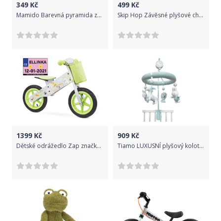
349
Kč
499
Kč
Mamido Barevná pyramida zvířatka
Skip Hop Závěsné plyšové chrastítko Avokádo
1399
Kč
909
Kč
Dětské odrážedlo Zap značky Toyz, dřevěné, barva šedá, s osobní SPZ Text na SPZ: Nejvíc cool biker (bikerka) široko daleko, Barva SPZ: růžová
Tiamo LUXUSNÍ plyšový kolotoč zajíčci MINT