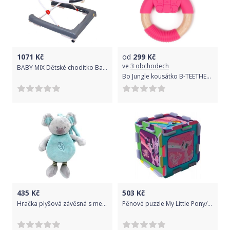
1071
Kč
od
299
Kč
ve
3 obchodech
BABY MIX Dětské chodítko Baby Mix 2v1 červené
Bo Jungle kousátko B-TEETHER ANIMAL WOOD Pink Elephant
435
Kč
503
Kč
Hračka plyšová závěsná s melodií - KOALA mátová - Tulilo
Pěnové puzzle My Little Pony/Hasbro 32x32x1cm