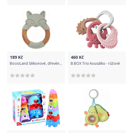
189
Kč
460
Kč
BocioLand Silikonové, dřevěné kousátko Liška - šedé
B.BOX Trio kousátko - růžové