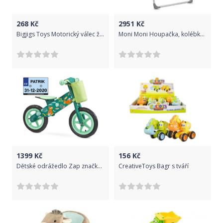
268
Kč
2951
Kč
Bigjigs Toys Motorický válec život v džungli
Moni Moni Houpačka, kolébka Jessie 2021 s kolotočem - růžová
1399
Kč
156
Kč
Dětské odrážedlo Zap značky Toyz, dřevěné, barva zelená, s osobní SPZ Text na SPZ: MiniSagan, Barva SPZ: modrá
CreativeToys Bagr s tváří