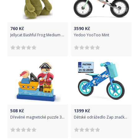
760
Kč
3590
Kč
Jellycat Bashful Frog Medium uni
Yedoo YooToo Mint
508
Kč
1399
Kč
Dřevěné magnetické puzzle 3D kostky Viga Pirát, Multicolor
Dětské odrážedlo Zap značky Toyz, dřevěné, barva modrá, s osobní SPZ Text na SPZ: Jedu co můžu, nelep se mi na zadek, Barva SPZ: -