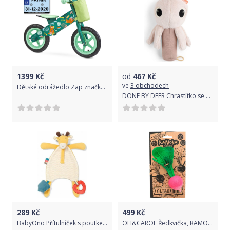
1399
Kč
od
467
Kč
ve
3 obchodech
Dětské odrážedlo Zap značky Toyz, dřevěné, barva zelená, s osobní SPZ Text na SPZ: Řidičák mám krátce, ale řídím jako profík, Barva SPZ: růžová
DONE BY DEER Chrastítko se zrcátkem Jelly - růžové
289
Kč
499
Kč
BabyOno Přítulníček s poutkem na dudlík - Skinny Mate Hank, žlutý
OLI&CAROL Ředkvička, RAMONA THE RADISH