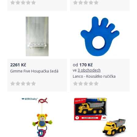
2261
Kč
od
170
Kč
ve
3 obchodech
Gimme Five Houpačka šedá
Lanco - Kousátko ručička