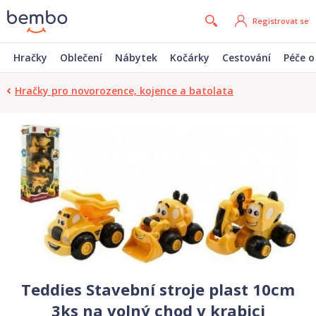
Registrovat se
Hračky
Oblečení
Nábytek
Kočárky
Cestování
Péče o
Hračky pro novorozence, kojence a batolata
Teddies Stavební stroje plast 10cm
3ks na volný chod v krabici