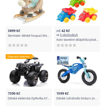
3899
Kč
od
42
Kč
ve
5 obchodech
Sterntaler dětské houpací křeslo oslík Emmi 9902000
Auto stavební sklápěčka plast 22x13x10cm
Doprava zdarma
7390
Kč
1599
Kč
Dětská elektrická čtyřkolka ATV Power 4x4 - bílá
Dětské odrážedlo Enduro značky Toyz, dřevěné, barva modrá, s osobní SPZ Text na SPZ: MiniSagan, Barva SPZ: modrá