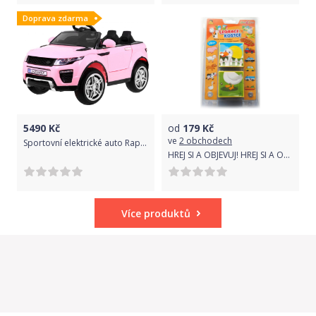
Doprava zdarma
5490
Kč
od
179
Kč
ve
2 obchodech
Sportovní elektrické auto Rapid Racer - růžové
HREJ SI A OBJEVUJ! HREJ SI A OBJEVUJ! Kostky se zvukem Zvířátka
Více produktů