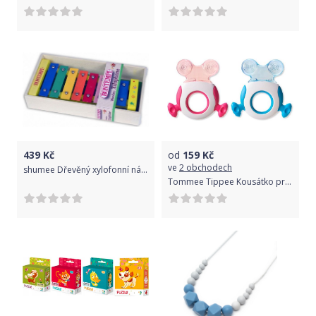
439
Kč
od
159
Kč
ve
2 obchodech
shumee Dřevěný xylofonní nástroj
Tommee Tippee Kousátko pro přední zoubky C2N, 4m+