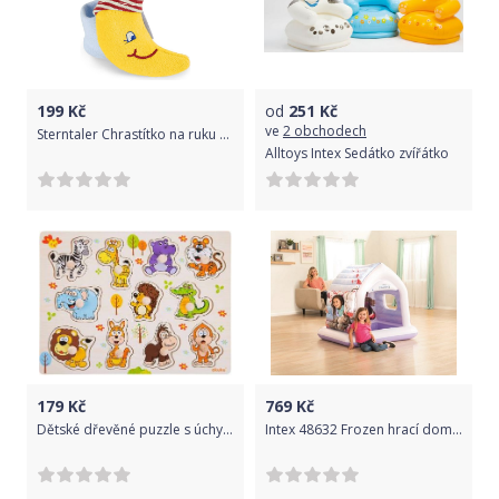
199
Kč
od
251
Kč
ve
2 obchodech
Sterntaler Chrastítko na ruku měsíček 6701672
Alltoys Intex Sedátko zvířátko
179
Kč
769
Kč
Dětské dřevěné puzzle s úchyty Akuku zvířátka, Dle obrázku
Intex 48632 Frozen hrací domeček