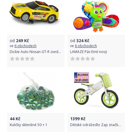
od
249
Kč
od
324
Kč
ve
6 obchodech
ve
6 obchodech
Dickie Auto Nissan GT-R zvedací 25 cm
LAMAZE Páv Emil nový
44
Kč
1399
Kč
Kuličky skleněné 50 + 1
Dětské odrážedlo Zap značky Toyz, dřevěné, barva šedá, s osobní SPZ Text na SPZ: Řidičák mám krátce, ale řídím jako profík, Barva SPZ: -