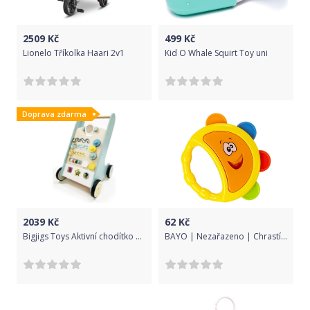
2509
Kč
499
Kč
Lionelo Tříkolka Haari 2v1
Kid O Whale Squirt Toy uni
Doprava zdarma
2039
Kč
62
Kč
Bigjigs Toys Aktivní chodítko Bigjigs Baby Lesní zvířátka
BAYO | Nezařazeno | Chrastítko Bayo tamburína žlutá | Žlutá |