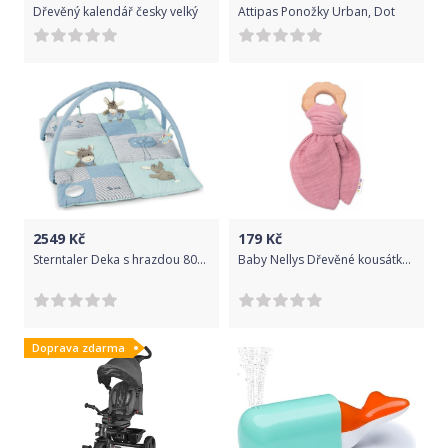
Dřevěný kalendář česky velký
Attipas Ponožky Urban, Dot
2549
Kč
179
Kč
Sterntaler Deka s hrazdou 80x100cm oslík Emmi 9122000
Baby Nellys Dřevěné kousátko s mušelínem, Korunka, pudrové
Doprava zdarma