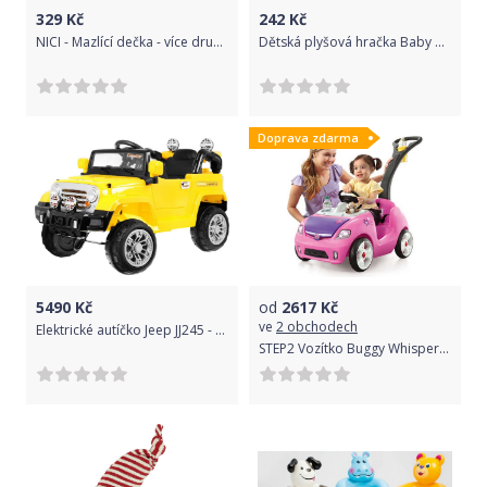
329
Kč
242
Kč
NICI - Mazlící dečka - více druhů Zvířátka
Dětská plyšová hračka Baby Mix Králíček šedý
Doprava zdarma
5490
Kč
od
2617
Kč
ve
2 obchodech
Elektrické autíčko Jeep JJ245 - žluté
STEP2 Vozítko Buggy Whisper růžové