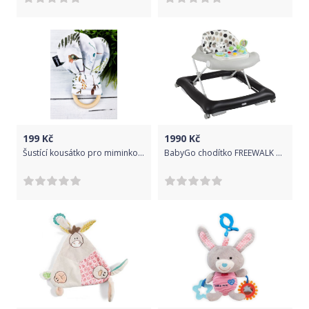
199
Kč
1990
Kč
Šustící kousátko pro miminko ZINNIA
BabyGo chodítko FREEWALK Grey