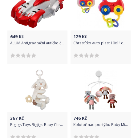
649
Kč
129
Kč
ALUM Antigravitační autíčko červené - Wall Climber
Chrastítko auto plast 10x11cm na baterie se zvukem, světlem na kartě 3m+
367
Kč
746
Kč
Bigjigs Toys Bigjigs Baby Chrastítko pejsek spirála
Kolotoč nad postýlku Baby Mix Králík a přátelé, Multicolor