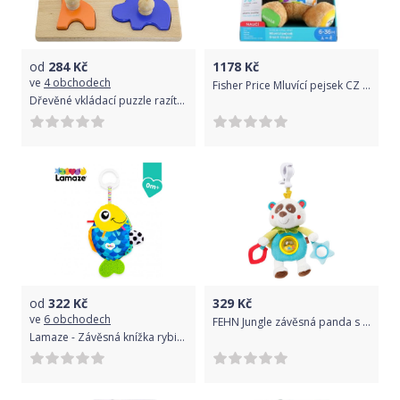
od
284
Kč
1178
Kč
ve
4 obchodech
Fisher Price Mluvící pejsek CZ FPM72
Dřevěné vkládací puzzle razítka Viga Zvířata
od
322
Kč
329
Kč
ve
6 obchodech
FEHN Jungle závěsná panda s klipem
Lamaze - Závěsná knížka rybička