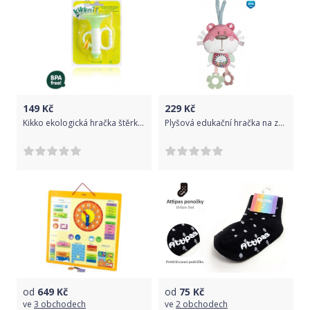
149
Kč
229
Kč
Kikko ekologická hračka štěrkátko Hvězda 2015
Plyšová edukační hračka na zavazování Canpol Babies - Medvídek růžový
od
649
Kč
od
75
Kč
ve
3 obchodech
ve
2 obchodech