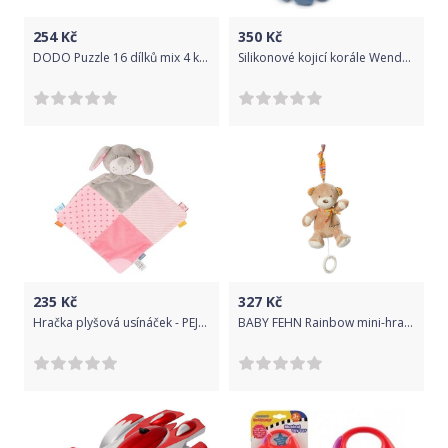
254
Kč
350
Kč
DODO Puzzle 16 dílků mix 4 kusů (Pejsek, Kočka, Kačenka, Koník)
Silikonové kojicí korále Wendy Modrá
235
Kč
327
Kč
Hračka plyšová usínáček - PEJSEK růžový - BabyMix
BABY FEHN Rainbow mini-hrací méďa