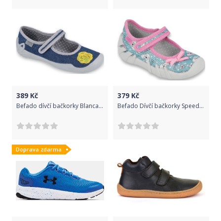
389
Kč
379
Kč
Befado dívčí bačkorky Blanca 114Y399 31, modrá
Befado Dívčí bačkorky Speedy 109P203 18, modrá
Doprava zdarma