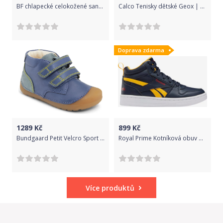
BF chlapecké celokožené sandálky BA5251117 35 modrá
Calco Tenisky dětské Geox | Černá Modrá | Chlapecké | 32
Doprava zdarma
1289
Kč
899
Kč
Bundgaard Petit Velcro Sport True Bue 20 130 58
Royal Prime Kotníková obuv dětská Reebok Classic | Modrá | Dívčí | 27
Více produktů