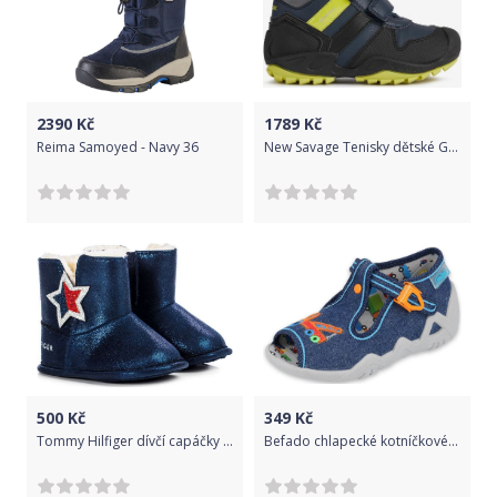
2390
Kč
1789
Kč
Reima Samoyed - Navy 36
New Savage Tenisky dětské Geox | Modrá | Chlapecké | 30
500
Kč
349
Kč
Tommy Hilfiger dívčí capáčky T0A5-30773-1009800 tmavě modrá 17
Befado chlapecké kotníčkové bačkory Snake 217P108 19 tmavě modrá