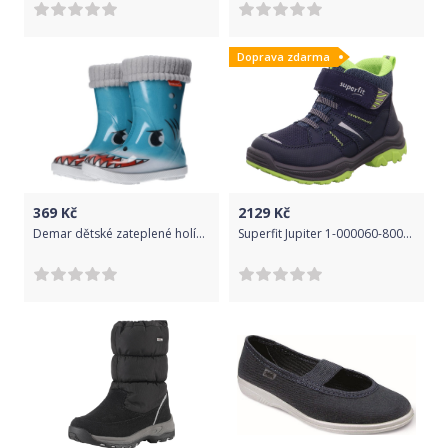
Doprava zdarma
369
Kč
2129
Kč
Demar dětské zateplené holínky LUX AR 20/21 modrá
Superfit Jupiter 1-000060-8000 Gore-Tex Velikost: 26