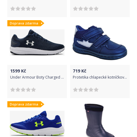
Doprava zdarma
1599
Kč
719
Kč
Under Armour Boty Charged Pursuit 2 43
Protetika chlapecké kotníčkové tenisky Adon 72052 27 tmavě modrá
Doprava zdarma