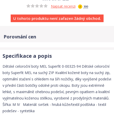
Napsat recenzi
300
U tohoto produktu není zařazen žádný obchod.
Porovnání cen
Specifikace a popis
Dětské celoroční boty MEL Superfit 0-00325-94 Dětské celoroční
boty Superfit MEL na suchý ZIP Kvalitní kožené boty na suchý zip,
optimální stažení s ohledem na šíři nožičky, díky vyvýšené podešvi
v přední části botičky odolné proti okopu. Boty jsou extrémně
lehké, s maximálně ohebnou podešví, pevným opatkem a kvalitní
vyjímatelnou koženou stélkou, vyrobené z prodyšných materiálů.
Šířka: M IV Materiál: svršek - hrubá kůže/textil podšívka - textil
podešev - syntetika