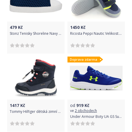
479
Kč
1450
Kč
Stonz Tenisky Shoreline Navy SSHONAV 30 tmavě modrá
Ricosta Peppi Nautic Velikost: 23
Doprava zdarma
1417
Kč
od
919
Kč
ve
2 obchodech
Tommy Hilfiger dětská zimní kotníčková obuv T1B5-32100-1232800 24 tmavě modrá
Under Armour Boty UA GS Surge 2-BLU 35,5