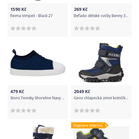
1590
Kč
269
Kč
Reima Vimpeli - Black 27
Befado dětské cvičky Benny 31, tmavě modrá
479
Kč
2049
Kč
Stonz Tenisky Shoreline Navy SSHONAV 24 tmavě modrá
Geox chlapecká zimní kotníčková obuv Himalaya J163AB 0FUCE C0749 26 tmavě modrá
Doprava zdarma