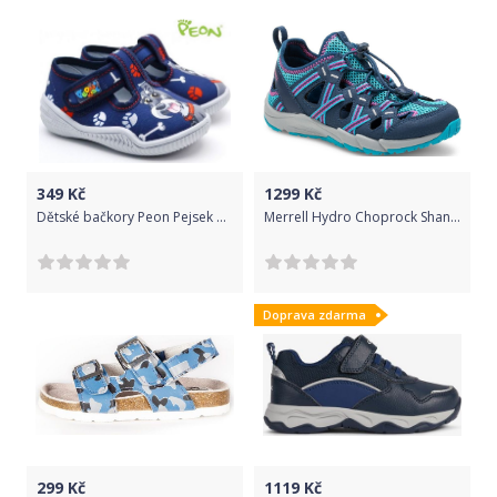
349
Kč
1299
Kč
Dětské bačkory Peon Pejsek MI/013 DI Velikost: 21
Merrell Hydro Choprock Shandal Navy/Turq MK162548 31
Doprava zdarma
299
Kč
1119
Kč