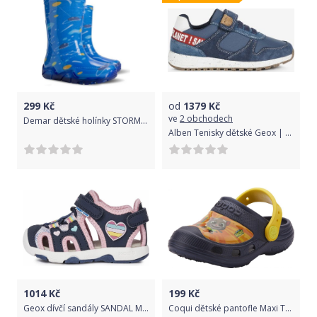
299
Kč
od
1379
Kč
ve
2 obchodech
Demar dětské holínky STORMER PRINT T kosmos 20-21 modrá
Alben Tenisky dětské Geox | Modrá | Chlapecké | 34
1014
Kč
199
Kč
Geox dívčí sandály SANDAL MULTY B150DA 05014 C4243 20 tmavě modrá
Coqui dětské pantofle Maxi Talking Tom&Friends Navy/Yellow 24/25 tmavě modrá