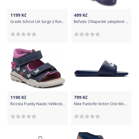
1199
Kč
499
Kč
Grade School UA Surge 2 Running Tenisky dětské Under Armour | Modrá | Chlapecké | 38,5
Befado Chlapecké zateplené holínky 162Q103 36 tmavě modrá
1190
Kč
799
Kč
Ricosta Franky Nautic Velikost: 21
Nike Pantofle Victori One Modrá / Bílá, 45