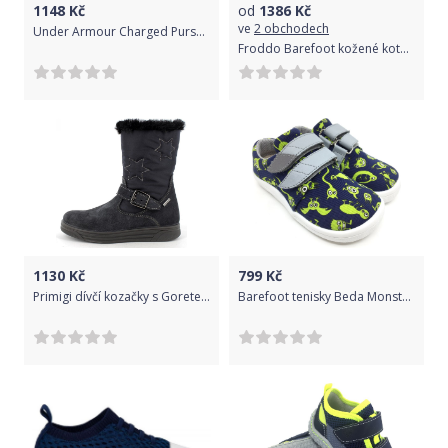
1148
Kč
od
1386
Kč
ve
2 obchodech
Under Armour Charged Pursuit 2 Tenisky dětské Modrá - 36 1/2
Froddo Barefoot kožené kotníčkové celoročky dark blue 27 178 70
1130
Kč
799
Kč
Primigi dívčí kozačky s Goretex membránou 8376800 27 tmavě modrá
Barefoot tenisky Beda Monsters BF 0001/TEX/W Velikost: 20