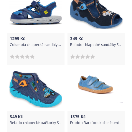
1299
Kč
349
Kč
Columbia chlapecké sandály Techsun Wave 1767562434 32 tmavě modrá
Befado chlapecké sandálky Snake 217P105 19, tmavě modrá
349
Kč
1375
Kč
Befado chlapecké bačkorky Speedy 110P386 19, modrá
Froddo Barefoot kožené tenisky Jeans 23 151 65