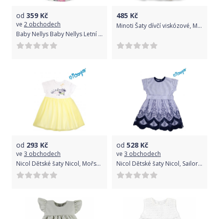
od
359
Kč
485
Kč
ve
2 obchodech
Minoti Šaty dívčí viskózové, Minoti, OWL 6, žlutá - 74/80
Baby Nellys Baby Nellys Letní šaty s krátkým rukávem New Roses - smetanové, vel. 80 80 (9-12m)
od
293
Kč
od
528
Kč
ve
3 obchodech
ve
3 obchodech
Nicol Dětské šaty Nicol, Mořská víla - žluto/bílé, vel. 128
Nicol Dětské šaty Nicol, Sailor - granátové/proužky, vel. 116 116 (5-6 let)