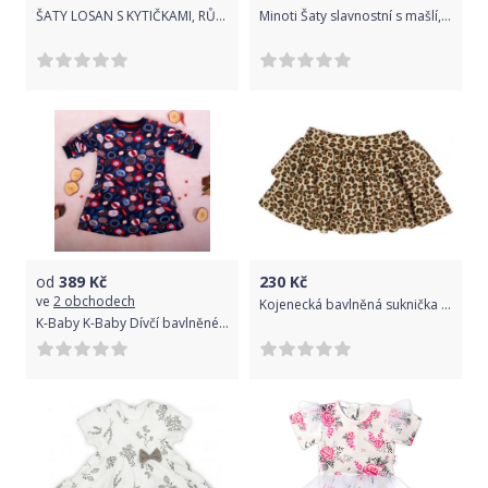
ŠATY LOSAN S KYTIČKAMI, RŮŽOVÉ Velikost: 74
Minoti Šaty slavnostní s mašlí, Minoti, riviera 1, růžová - 68/80
od
389
Kč
230
Kč
ve
2 obchodech
Kojenecká bavlněná suknička Nicol Mia, Hnědá, 80 (9-12m)
K-Baby K-Baby Dívčí bavlněné šaty, Ovoce - granátové, vel. 110