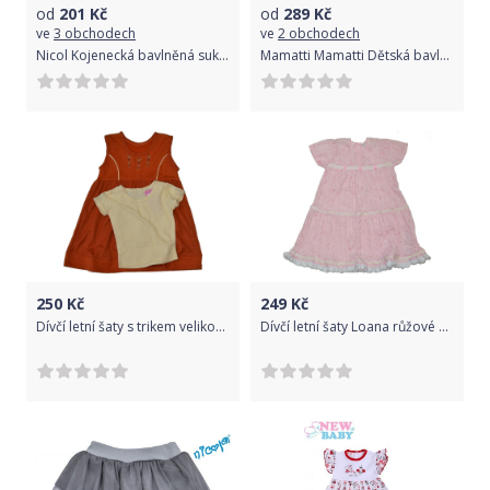
od
201
Kč
od
289
Kč
ve
3 obchodech
ve
2 obchodech
Nicol Kojenecká bavlněná suknička Nicol Rainbow šedá Šedá 92 (18-24m)
Mamatti Mamatti Dětská bavlněná sukně, New minnie - pudrová, 86/92
250
Kč
249
Kč
Dívčí letní šaty s trikem velikost 98
Dívčí letní šaty Loana růžové velikost 110