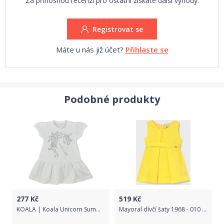
Za přínosnou recenzi pro ostatní získáte další výhody.
Registrovat se
Máte u nás již účet?
Přihlaste se
Podobné produkty
277
Kč
519
Kč
KOALA | Koala Unicorn Summer | Kojenecké letní šaty Koala Unicorn Summer bílé | Bílá | 68 (4-6m)
Mayoral dívčí šaty 1968 - 010 Velikost: 68