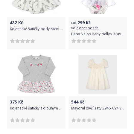
432
Kč
od
299
Kč
ve
2 obchodech
Kojenecké šatičky-body Nicol Ella bílé, Bílá, 80 (9-12m)
Baby Nellys Baby Nellys Sukničkobody kr. rukáv s týlem New Roses - smetanové, vel. 62 62 (3-6m)
375
Kč
544
Kč
Kojenecké šatičky s dlouhým rukávem New Baby For Girls, Šedá, 92 (18-24m)
Mayoral dívčí šaty 3946_094 Velikost: 104