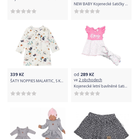
NEW BABY Kojenecké šatičky s krátkým rukávem New Baby Summer dress Růžová 68 (4-6m)
339
Kč
od
289
Kč
ve
2 obchodech
ŠATY NOPPIES MALARTIC, S KYTIČKAMI, BÍLÉ Velikost: 92
Kojenecké letní bavlněné šatičky s čelenkou New Baby Happy Flower tmavě růžové 68 (4-6m)