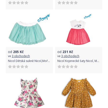
od
205
Kč
od
231
Kč
ve
3 obchodech
ve
3 obchodech
Nicol Dětská sukně Nicol,Mořská víla - zelená vel. 116 116 (5-6 let)
Nicol Kojenecké šaty Nicol, Mořská víla - červeno/bílé, vel. 80 80 (9-12m)