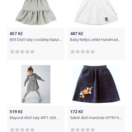
657
Kč
487
Kč
EEVI Dívčí šaty s volánky Nature - khaki, Velikost koj. oblečení 62 (2-3m)
Baby Nellys Lehké Handmade šatičky Madeira, bílé, Velikost koj. oblečení 80 (9-12m)
519
Kč
172
Kč
Mayoral dívčí šaty 4971-026 Mini, Junior: 7 / 122
Sukně dívčí manžestr KYTKY hnědá - vel.98