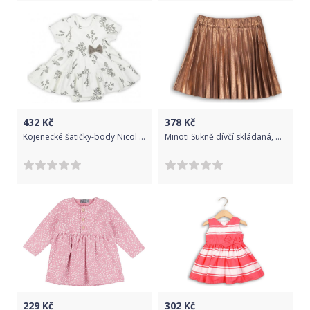
432
Kč
378
Kč
Kojenecké šatičky-body Nicol Ella bílé, Bílá, 86 (12-18m)
Minoti Sukně dívčí skládaná, Minoti, ENCHANTED 10, holka - 92/98
229
Kč
302
Kč