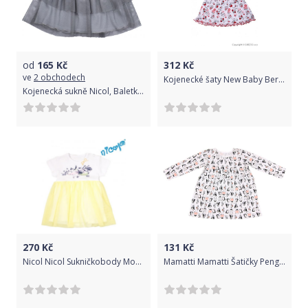
od
165
Kč
312
Kč
ve
2 obchodech
Kojenecké šaty New Baby Beruška, Bílá, 86 (12-18m)
Kojenecká sukně Nicol, Baletka - šedá, vel. 80
270
Kč
131
Kč
Nicol Nicol Sukničkobody Mořská víla - krátký rukáv, žluto/bílé, vel. 74 74 (6-9m)
Mamatti Mamatti Šatičky Penguin, roz. 98 98 (2-3r)