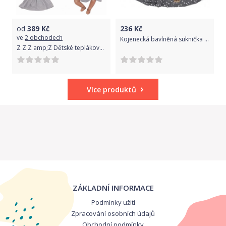
od
389
Kč
236
Kč
ve
2 obchodech
Kojenecká bavlněná suknička Nicol Rainbow šedá, Šedá, 74 (6-9m)
Z Z Z amp;Z Dětské teplákové šatičky/tunika Princess - šedé, vel. 74
Více produktů
ZÁKLADNÍ INFORMACE
Podmínky užití
Zpracování osobních údajů
Obchodní podmínky