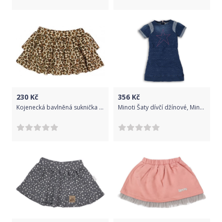
230
Kč
356
Kč
Kojenecká bavlněná suknička Nicol Mia, Hnědá, 86 (12-18m)
Minoti Šaty dívčí džínové, Minoti, GLITTER 8, modrá - 92/98