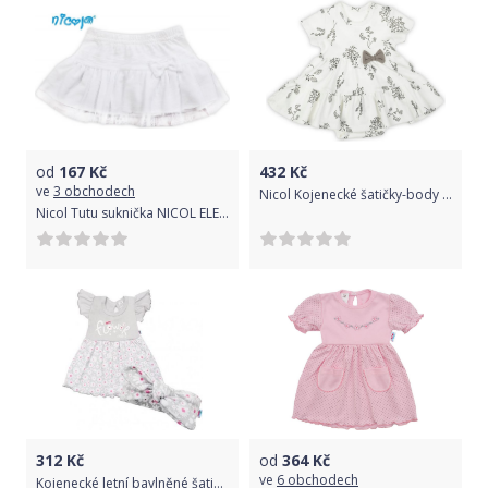
od
167
Kč
432
Kč
ve
3 obchodech
Nicol Kojenecké šatičky-body Ella bílé 100% Bavlna 56 (0-3m)
Nicol Tutu suknička NICOL ELEGANT BABY GIRL - mašlička 86 (12-18m)
312
Kč
od
364
Kč
ve
6 obchodech
Kojenecké letní bavlněné šatičky s čelenkou New Baby Happy Flower šedé, Šedá, 62 (3-6m)