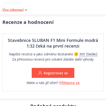
všech směrů
možnost otáčet trup o 360 stupňů
Více informací
Stavebnice je vhodná pro děti od 6 let.
Recenze a hodnocení
Počet figurek:
Stavebnice SLUBAN F1 Mini Formule modrá
Počet dílků:
1:32
čeká na první recenzi
196
Napište recenzi a jako odměnu dostanete
300 Zlaťáků
Za přínosnou recenzi pro ostatní získáte další výhody.
Stavebnice Sluban jsou velmi rozmanité, pestře barevné a jsou
cenově dostupné pro širokou veřejnost. Každé balení obsahuje
Registrovat se
podrobný návod na sestavení. Na krabici u většiny výrobků jsou
vyobrazeny další varianty, jak je možné stavebnice poskládat.
Máte u nás již účet?
Přihlaste se