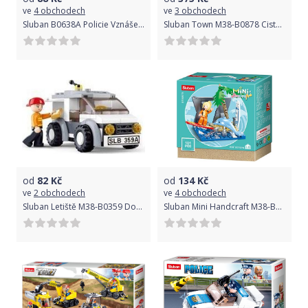
ve
4 obchodech
ve
3 obchodech
Sluban B0638A Policie Vznášedlo
Sluban Town M38-B0878 Cisterna
od
82
Kč
od
134
Kč
ve
2 obchodech
ve
4 obchodech
Sluban Letiště M38-B0359 Doručovací vůz
Sluban Mini Handcraft M38-B0989B Léto