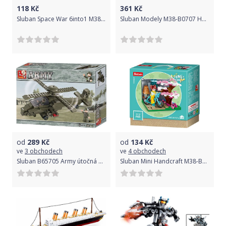
118
Kč
361
Kč
Sluban Space War 6into1 M38-B0926A Vozidlo pořádkové jednotky
Sluban Modely M38-B0707 Happy bus
od
289
Kč
od
134
Kč
ve
3 obchodech
ve
4 obchodech
Sluban B65705 Army útočná helikoptéra G7 set 204 ks
Sluban Mini Handcraft M38-B0989A Jaro