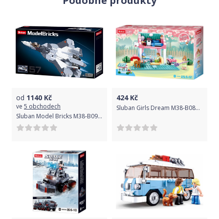
Podobné produkty
od
1140
Kč
424
Kč
ve
5 obchodech
Sluban Girls Dream M38-B0821 Sousedovic dům
Sluban Model Bricks M38-B0986 Proudový stíhací letoun Su-57 2v1