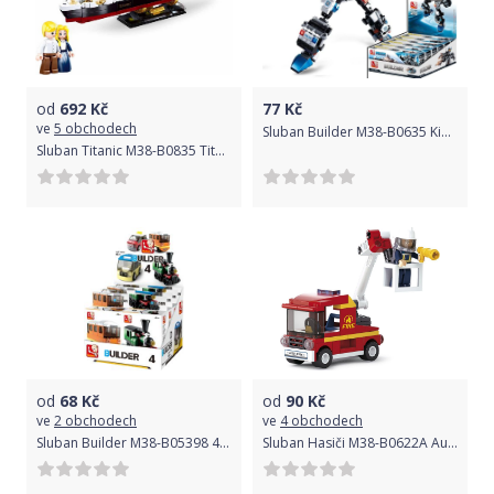
od
692
Kč
77
Kč
ve
5 obchodech
Sluban Builder M38-B0635 King of Special Police 1 ks
Sluban Titanic M38-B0835 Titanic střední
od
68
Kč
od
90
Kč
ve
2 obchodech
ve
4 obchodech
Sluban Builder M38-B05398 4 Veřejná doprava 1 ks
Sluban Hasiči M38-B0622A Auto s malou plošinou