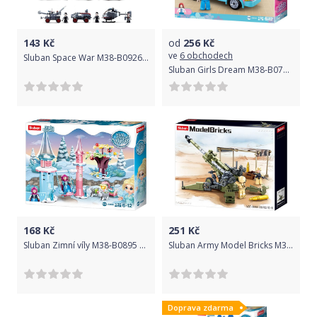
143
Kč
od
256
Kč
ve
6 obchodech
Sluban Space War M38-B0926A Vozidlo pořádkové jednotky
Sluban Girls Dream M38-B0797 Ambulance
168
Kč
251
Kč
Sluban Zimní víly M38-B0895 Hřiště s houpačkou
Sluban Army Model Bricks M38-B0890 M777 Howitzer
Doprava zdarma