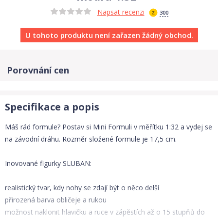
Napsat recenzi
300
U tohoto produktu není zařazen žádný obchod.
Porovnání cen
Specifikace a popis
Máš rád formule? Postav si Mini Formuli v měřítku 1:32 a vydej se
na závodní dráhu. Rozměr složené formule je 17,5 cm.
Inovované figurky SLUBAN:
realistický tvar, kdy nohy se zdají být o něco delší
přirozená barva obličeje a rukou
možnost naklonit hlavičku a ruce v zápěstích až o 15 stupňů do