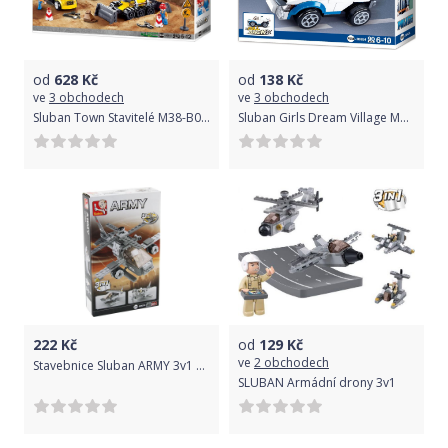
od
628
Kč
od
138
Kč
ve
3 obchodech
ve
3 obchodech
Sluban Town Stavitelé M38-B0810 Staveniště
Sluban Girls Dream Village M38-B0824 Natahovací auto policejní hlídky
222
Kč
od
129
Kč
ve
2 obchodech
Stavebnice Sluban ARMY 3v1 Vrtulník
SLUBAN Armádní drony 3v1