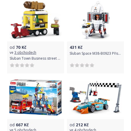
od
70
Kč
431
Kč
ve
3 obchodech
Sluban Space M38-B0923 Přistávací modul expedice Saturn
Sluban Town Business street M38-B0565 Hot-dog vůz
od
667
Kč
od
212
Kč
ve
5 obchodech
ve
4 obchodech