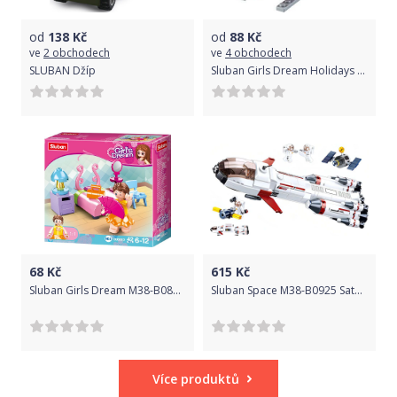
od
138
Kč
od
88
Kč
ve
2 obchodech
ve
4 obchodech
SLUBAN Džíp
Sluban Girls Dream Holidays M38-B0600D Plážový vrtulník
68
Kč
615
Kč
Sluban Girls Dream M38-B0800D Ložnice
Sluban Space M38-B0925 Saturnská expediční raketa
Více produktů