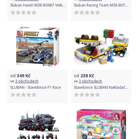
Sluban Hasiči M38-B0967 Velký požární vůz s dělem a pojízdným robotem
Sluban Racing Team M38-B0762 Formule malá
od
349
Kč
od
238
Kč
ve
3 obchodech
ve
3 obchodech
SLUBAN - Stavebnice F1 Race
Stavebnice SLUBAN Nakladač zavazadel