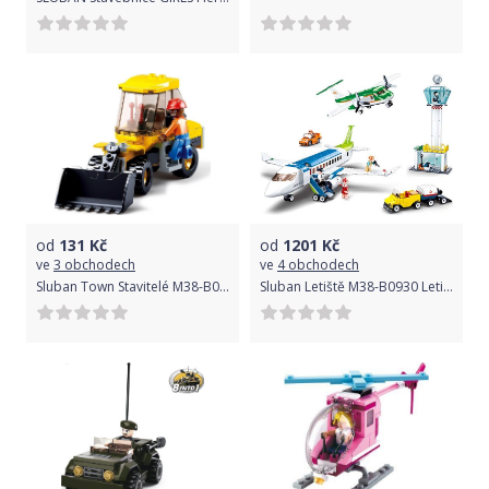
od
131
Kč
od
1201
Kč
ve
3 obchodech
ve
4 obchodech
Sluban Town Stavitelé M38-B0377B Malý Bagr / nakládač
Sluban Letiště M38-B0930 Letiště s dvěma letadly