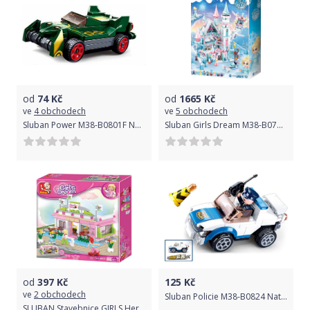
od
74
Kč
od
1665
Kč
ve
4 obchodech
ve
5 obchodech
Sluban Power M38-B0801F Natahovací auto Zelený smyk
Sluban Girls Dream M38-B0789 Ledový hrad pro zimní víly
od
397
Kč
125
Kč
ve
2 obchodech
Sluban Policie M38-B0824 Natahovací auto policejní hlídky - poškozený obal
SLUBAN Stavebnice GIRLS Herna set 289 dílků + 3 figurky plast