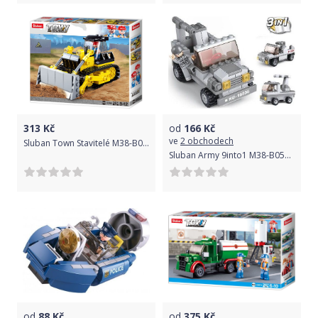
313
Kč
od
166
Kč
ve
2 obchodech
Sluban Town Stavitelé M38-B0802 Buldozer
Sluban Army 9into1 M38-B0537C Raketomet 3v1
od
88
Kč
od
375
Kč