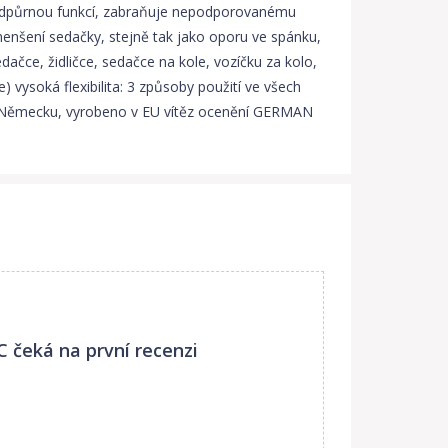
 podpůrnou funkcí, zabraňuje nepodporovanému
menšení sedačky, stejně tak jako oporu ve spánku,
ačce, židličce, sedačce na kole, vozíčku za kolo,
vysoká flexibilita: 3 způsoby použití ve všech
o v Německu, vyrobeno v EU vítěz ocenění GERMAN
C
čeká na první recenzi