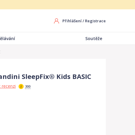
Přihlášení
/
Registrace
ělávání
Soutěže
C
Sandini SleepFix® Kids BASIC
 recenzi
300