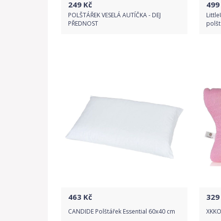
249
Kč
499
POLŠTÁŘEK VESELÁ AUTÍČKA - DEJ
Littl
PŘEDNOST
polšt
Do obchodu
Detail produktu
463
Kč
329
CANDIDE Polštářek Essential 60x40 cm
XKKO 