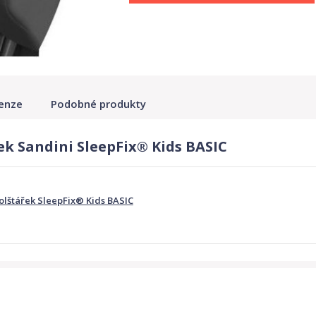
enze
Podobné produkty
ek Sandini SleepFix® Kids BASIC
polštářek SleepFix® Kids BASIC