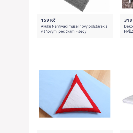
159
Kč
319
Akuku Nahřívací mušelínový polštářek s
Dekor
višňovými pecičkami - šedý
HVĚZ
Do obchodu
Detail produktu