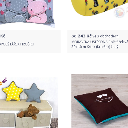
Kč
od
243
Kč
ve
3 obchodech
MORAVSKÁ ÚSTŘEDNA Polštářek vá
POLŠTÁŘEK HROŠÍCI
30x14cm Krtek (Krteček) žlutý
Do obchodu
Porovnat ceny
Detail produktu