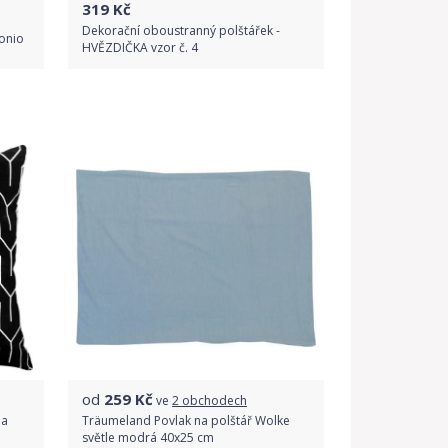
319
Kč
Dekorační oboustranný polštářek -
tonio
HVĚZDIČKA vzor č. 4
Do obchodu
Detail produktu
od
259
Kč
ve
2 obchodech
na
Träumeland Povlak na polštář Wolke
světle modrá 40x25 cm