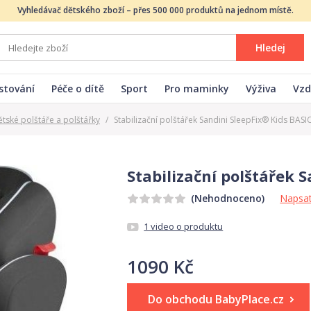
Vyhledávač dětského zboží – přes 500 000 produktů na jednom místě.
Hledej
stování
Péče o dítě
Sport
Pro maminky
Výživa
Vzd
tské polštáře a polštářky
/
Stabilizační polštářek Sandini SleepFix® Kids BASI
Stabilizační polštářek 
Napsat
(Nehodnoceno)
1 video o produktu
1090 Kč
Do obchodu BabyPlace.cz