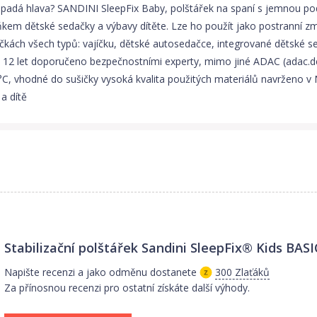
 mu padá hlava? SANDINI SleepFix Baby, polštářek na spaní s jemnou
lňkem dětské sedačky a výbavy dítěte. Lze ho použít jako postranní z
ačkách všech typů: vajíčku, dětské autosedačce, integrované dětské sed
 12 let doporučeno bezpečnostními experty, mimo jiné ADAC (adac.de) 
30°C, vhodné do sušičky vysoká kvalita použitých materiálů navržen
a dítě
Stabilizační polštářek Sandini SleepFix® Kids BASI
Napište recenzi a jako odměnu dostanete
300 Zlaťáků
Za přínosnou recenzi pro ostatní získáte další výhody.