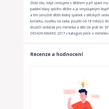
Zlobí Vás, když cestujete s dítětem a při spaní
padání hlavy spícího dítěte a je smysluplným dop
a tím umožnit dítěti klidný spánek v dětských sed
kočárku, nosítku na záda. použití od 18 měsíců do
druzích sedaček pro miminka a děti lze prát do 
DESIGN AWARD 2017 v kategorii péče o miminko 
Recenze a hodnocení