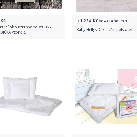
Kč
od
224
Kč
ve
4 obchodech
ační oboustranný polštářek -
Baby Nellys Dekorační polštářek
DIČKA vzor č. 5
Do obchodu
Porovnat ceny
Detail produktu