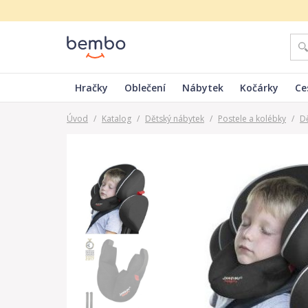
Hračky
Oblečení
Nábytek
Kočárky
Ce
Úvod
/
Katalog
/
Dětský nábytek
/
Postele a kolébky
/
Dě