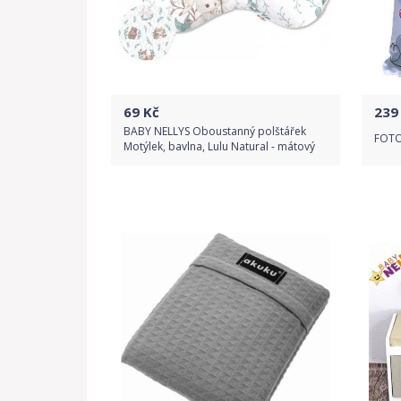
69
Kč
239
BABY NELLYS Oboustanný polštářek
FOTO
Motýlek, bavlna, Lulu Natural - mátový
Do obchodu
Detail produktu