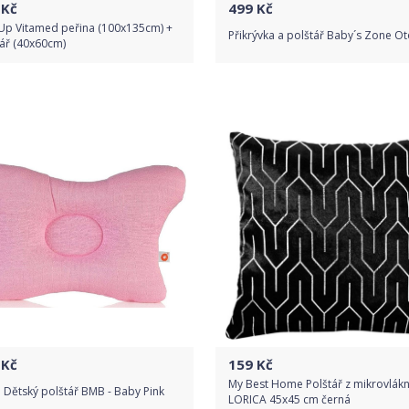
Kč
499
Kč
eUp Vitamed peřina (100x135cm) +
Přikrývka a polštář Baby´s Zone O
ář (40x60cm)
Do obchodu
Do obchodu
Detail produktu
Detail produktu
Kč
159
Kč
My Best Home Polštář z mikrovlák
Dětský polštář BMB - Baby Pink
LORICA 45x45 cm černá