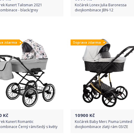
rek Kunert Talisman 2021
Kočárek Lonex Julia Baronessa
kombinace - black/grey
dvojkombinace JBN-12
Do obchodu
Do obchodu
va zdarma
Doprava zdarma
Detail produktu
Detail produktu
0
Kč
10900
Kč
rek Kunert Romantic
Kočárek Baby Merc Piuma Limited
kombinace Černý rám/šedý s květy
dvojkombinace zlatý rám 03/ZE