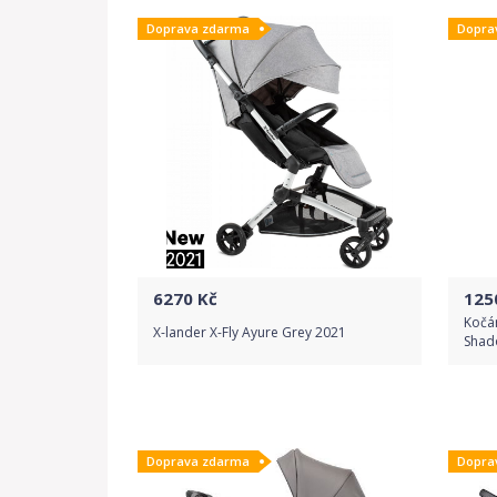
Doprava zdarma
Dopra
6270
Kč
125
Kočá
X-lander X-Fly Ayure Grey 2021
Shad
Do obchodu
Doprava zdarma
Dopra
Detail produktu