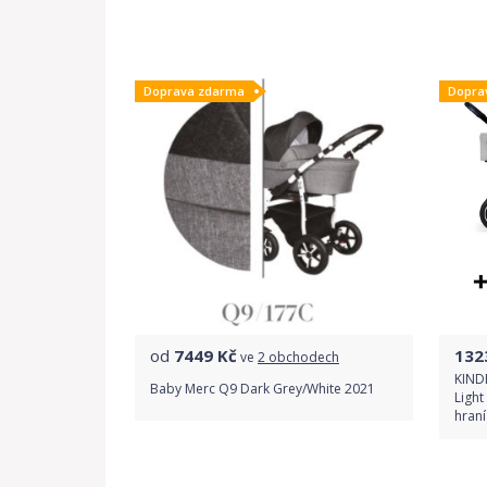
Do obchodu
Doprava zdarma
Dopra
Detail produktu
od
7449
Kč
132
ve
2 obchodech
KIND
Baby Merc Q9 Dark Grey/White 2021
Ligh
hran
Porovnat ceny