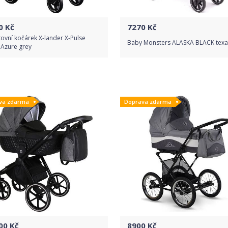
0
Kč
7270
Kč
ovní kočárek X-lander X-Pulse
Baby Monsters ALASKA BLACK texa
 Azure grey
Do obchodu
Do obchodu
va zdarma
Doprava zdarma
Detail produktu
Detail produktu
00
Kč
8900
Kč