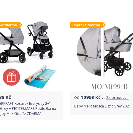
Do obchodu
Do obchodu
va zdarma
Doprava zdarma
Detail produktu
Detail produktu
38
Kč
od
10999
Kč
ve
2 obchodech
ERKRAFT Kočárek Everyday 2v1
Baby Merc Mosca Light Grey 2021
t Grey + PETITE&MARS Podložka na
í Joy Max Giraffe ZDARMA
Porovnat ceny
Do obchodu