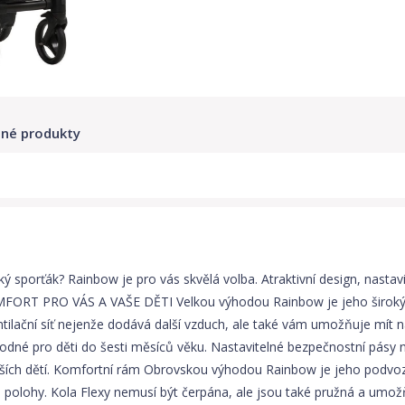
né produkty
orťák? Rainbow je pro vás skvělá volba. Atraktivní design, nastavit
KOMFORT PRO VÁS A VAŠE DĚTI Velkou výhodou Rainbow je jeho široký r
tilační síť nejenže dodává další vzduch, ale také vám umožňuje mít
hodné pro děti do šesti měsíců věku. Nastavitelné bezpečnostní pásy 
yšších dětí. Komfortní rám Obrovskou výhodou Rainbow je jeho podvoz
dé polohy. Kola Flexy nemusí být čerpána, ale jsou také pružná a umo