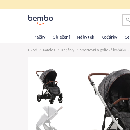
Hračky
Oblečení
Nábytek
Kočárky
Ce
Úvod
/
Katalog
/
Kočárky
/
Sportovní a golfové kočárky
/