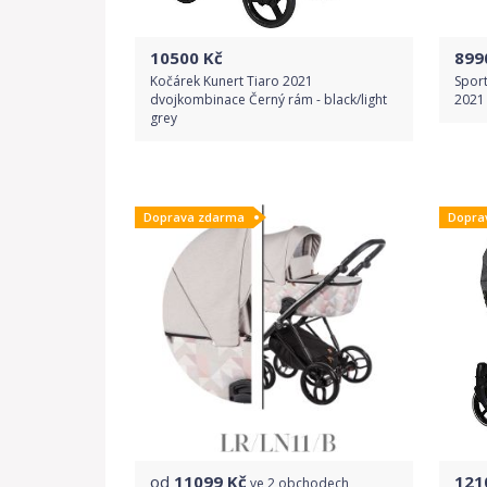
10500
Kč
899
Kočárek Kunert Tiaro 2021
Sport
dvojkombinace Černý rám - black/light
2021
grey
Do obchodu
Doprava zdarma
Dopra
Detail produktu
od
11099
Kč
121
ve
2 obchodech