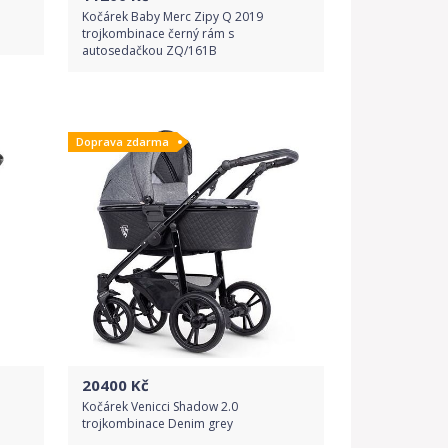
Kočárek Baby Merc Zipy Q 2019
trojkombinace černý rám s
autosedačkou ZQ/161B
Do obchodu
Doprava zdarma
Detail produktu
20400
Kč
Kočárek Venicci Shadow 2.0
trojkombinace Denim grey