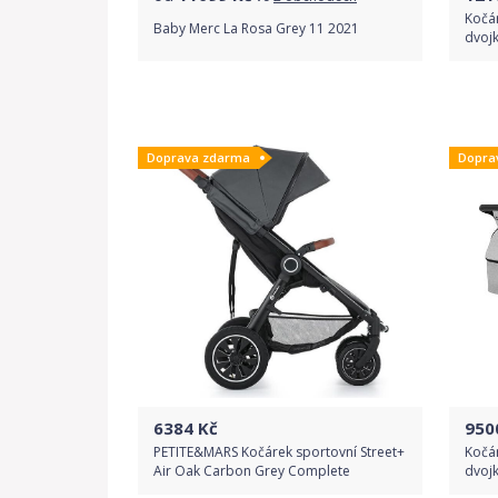
Kočá
Baby Merc La Rosa Grey 11 2021
dvoj
Porovnat ceny
Doprava zdarma
Dopra
6384
Kč
950
PETITE&MARS Kočárek sportovní Street+
Kočá
Air Oak Carbon Grey Complete
dvoj