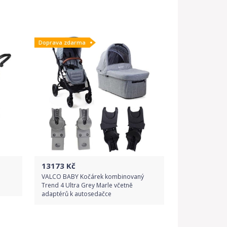
Do obchodu
Doprava zdarma
Detail produktu
13173
Kč
VALCO BABY Kočárek kombinovaný
Trend 4 Ultra Grey Marle včetně
adaptérů k autosedačce
Do obchodu