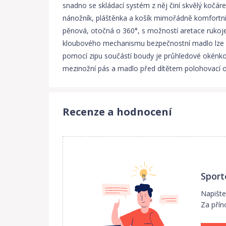
snadno se skládací systém z něj činí skvělý kočár
nánožník, pláštěnka a košík mimořádně komfortní 
pěnová, otočná o 360°, s možností aretace rukoj
kloubového mechanismu bezpečnostní madlo lze od
pomocí zipu součástí boudy je průhledové okénko 
mezinožní pás a madlo před dítětem polohovací o
Recenze a hodnocení
Sport
Napište
Za přín