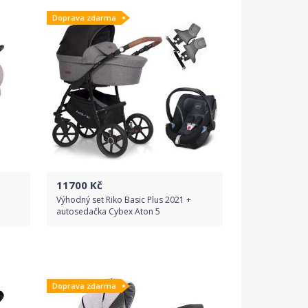
Doprava zdarma
Detail produktu
11700
Kč
Výhodný set Riko Basic Plus 2021 +
autosedačka Cybex Aton 5
Do obchodu
Doprava zdarma
Detail produktu