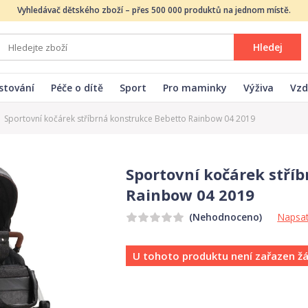
Vyhledávač dětského zboží – přes 500 000 produktů na jednom místě.
Hledej
stování
Péče o dítě
Sport
Pro maminky
Výživa
Vzd
Sportovní kočárek stříbrná konstrukce Bebetto Rainbow 04 2019
Sportovní kočárek stří
Rainbow 04 2019
Napsat
(Nehodnoceno)
U tohoto produktu není zařazen ž