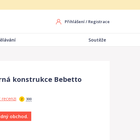
Přihlášení
/
Registrace
ělávání
Soutěže
brná konstrukce Bebetto
 recenzi
300
ádný obchod.