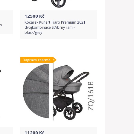
12500
Kč
Kočárek Kunert Tiaro Premium 2021
s
dvojkombinace Stříbrný rám -
black/grey
Do obchodu
Doprava zdarma
Detail produktu
11200
Kč