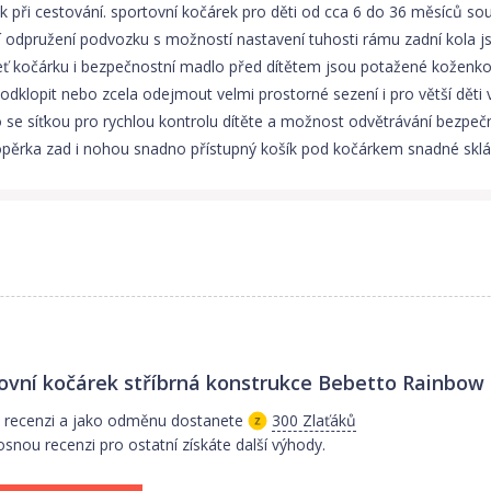
ek při cestování. sportovní kočárek pro děti od cca 6 do 36 měsíců so
odpružení podvozku s možností nastavení tuhosti rámu zadní kola jso
eť kočárku i bezpečnostní madlo před dítětem jsou potažené koženko
klopit nebo zcela odejmout velmi prostorné sezení i pro větší děti
se síťkou pro rychlou kontrolu dítěte a možnost odvětrávání bezpečn
pěrka zad i nohou snadno přístupný košík pod kočárkem snadné sklá
ovní kočárek stříbrná konstrukce Bebetto Rainbow 
 recenzi a jako odměnu dostanete
300 Zlaťáků
osnou recenzi pro ostatní získáte další výhody.