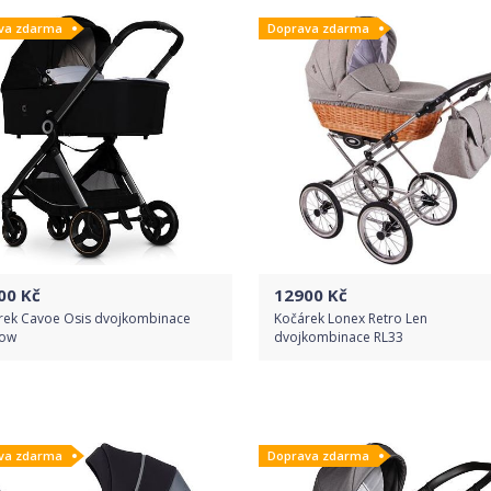
va zdarma
Doprava zdarma
Detail produktu
00
Kč
12900
Kč
rek Cavoe Osis dvojkombinace
Kočárek Lonex Retro Len
ow
dvojkombinace RL33
Do obchodu
Do obchodu
va zdarma
Doprava zdarma
Detail produktu
Detail produktu