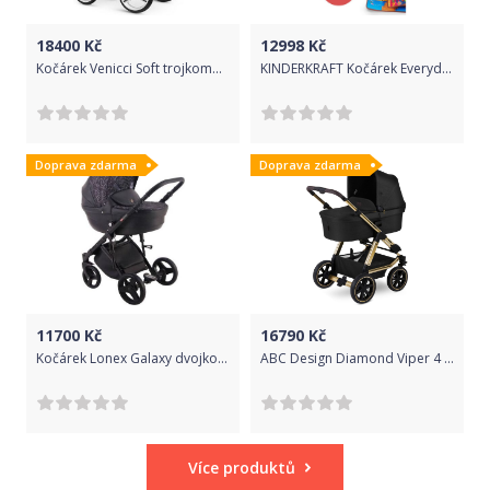
18400
Kč
12998
Kč
Kočárek Venicci Soft trojkombinace Bílý rám/Denim grey
KINDERKRAFT Kočárek Everyday 2v1 Denim + PETITE&MARS Podložka na hraní Joy ZDARMA
Doprava zdarma
Doprava zdarma
11700
Kč
16790
Kč
Kočárek Lonex Galaxy dvojkombinace G04
ABC Design Diamond Viper 4 Champagne 2020
Více produktů