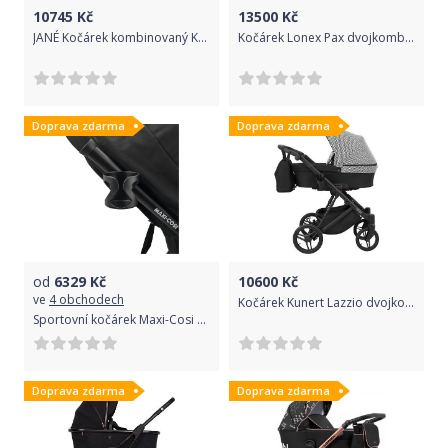
10745
Kč
13500
Kč
JANÉ Kočárek kombinovaný Kawai + Micro + Koos i-size R1 Cold Black
Kočárek Lonex Pax dvojkombinace Waves
Doprava zdarma
Doprava zdarma
od
6329
Kč
10600
Kč
ve
4 obchodech
Kočárek Kunert Lazzio dvojkombinace černý + zigzag
Sportovní kočárek Maxi-Cosi Gia Essential Black 2020
Doprava zdarma
Doprava zdarma