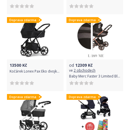
Doprava zdarma
Doprava zdarma
13500
Kč
od
12309
Kč
ve
2 obchodech
Kočárek Lonex Pax Eko dvojkombinace Black
Baby Merc Faster 3 Limited Black Cooper 2021
Doprava zdarma
Doprava zdarma