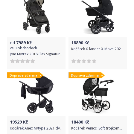
od
7989
Kč
18890
Kč
ve
3 obchodech
Kočárek X-lander X-Move 2021 dvojkombinace Astral black
Joie Mytrax 2018 Flex Signature Noir Pavement 2021
Doprava zdarma
Doprava zdarma
19529
Kč
18400
Kč
Kočárek Anex M/type 2021 dvojkombinace Ink
Kočárek Venicci Soft trojkombinace Bílý rám/Black