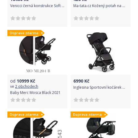
Venicci černá konstrukce Soft Denim Black 2021
Ma-tata.cz Kožený potah na madlo kočárku Thule - dítě Barva: černá, Rozměry: délka 33 cm, obvod 11,5 cm, Model kočárku: Thule Urban Glide 2
Doprava zdarma
od
10999
Kč
6990
Kč
ve
2 obchodech
Inglesina Sportovní kočárek Quid2 2022 Puma Black
Baby Merc Mosca Black 2021
Doprava zdarma
Doprava zdarma