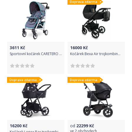
Doprava zdarma
3611
Kč
16000
Kč
Sportovní kočárek CARETERO Sonata graphite -Zablokoval RGO, klientovi říct, že nemáme možnost objednání, Šedá
Kočárek Bexa Air trojkombinace Gold
Doprava zdarma
Doprava zdarma
16200
Kč
od
22299
Kč
ve
2 obchodech
Kočárek Lonex Pax trojkombinace Black balls