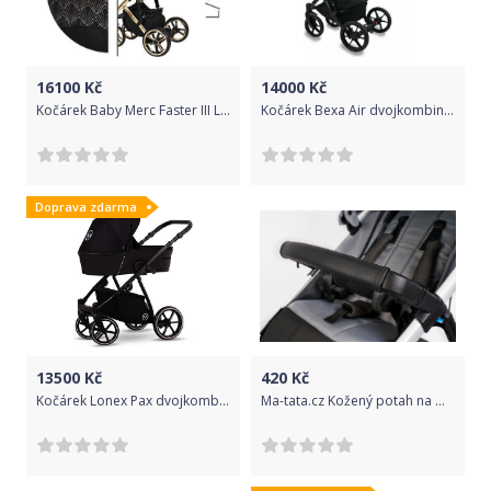
16100
Kč
14000
Kč
Kočárek Baby Merc Faster III Limited 2019 trojkombinace s autosedačkou L/143
Kočárek Bexa Air dvojkombinace Gold
Doprava zdarma
13500
Kč
420
Kč
Kočárek Lonex Pax dvojkombinace Black pearl
Ma-tata.cz Kožený potah na madlo kočárku Thule - dítě Barva: černá, Rozměry: délka 33 cm, obvod 11 cm, Model kočárku: Thule Urban Glide 1 Double