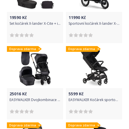
19590
Kč
11990
Kč
Set kočárek X-lander X-Cite + isofix 2021 Astral black
Sportovní kočárek X-lander X-Run 2021 Astral black
Doprava zdarma
Doprava zdarma
25016
Kč
5599
Kč
EASYWALKER Dvojkombinace Harvey3 s fusakem Premium Gold Edition
EASYWALKER Kočárek sportovní Miley 2 Shadow Black
Doprava zdarma
Doprava zdarma