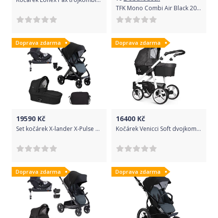
TFK Mono Combi Air Black 2020
Doprava zdarma
Doprava zdarma
19590
Kč
16400
Kč
Set kočárek X-lander X-Pulse + isofix 2021 Astral black
Kočárek Venicci Soft dvojkombinace Bílý rám/Denim black
Doprava zdarma
Doprava zdarma