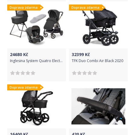
Doprava zdarma
Doprava zdarma
24680
Kč
32399
Kč
Inglesina System Quatro Electa Darwin Upper Black 2022
TFK Duo Combi Air Black 2020
Doprava zdarma
16400
Kč
420
Kč