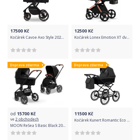
17500
Kč
12500
Kč
Kočárek Cavoe Axo Style 2022 dvojkombinace Meteorite
Kočárek Lonex Emotion XT dvojkombinace Print02
Doprava zdarma
Doprava zdarma
od
15700
Kč
11500
Kč
ve
2 obchodech
Kočárek Kunert Romantic Eco trojkombinace Černý rám/černý
MOON ReSea S Basic Black 2022