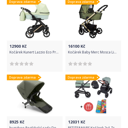
Doprava zdarma
Doprava zdarma
12900
Kč
16100
Kč
Kočárek Kunert Lazzio Eco Premium trojkombinace cooper rám mátový
Kočárek Baby Merc Mosca Limited 2020 trojkombinace s autosedačkou MOL/MO03/ZE
Doprava zdarma
Doprava zdarma
8925
Kč
12031
Kč
bugaboo Rozšiřující sada Donkey 5 Duo Complete Forest Green
PETITE&MARS Kočárek 2v1 Trails Iron Green + PETITE&MARS Podložka na hraní Joy ZDARMA