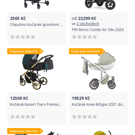
2565
Kč
od
22299
Kč
ve
2 obchodech
Chipolino Kočárek sportovní Clarice Avocado
TFK Mono Combi Air Oliv 2020
Doprava zdarma
Doprava zdarma
12500
Kč
19529
Kč
Kočárek Kunert Tiaro Premium 2021 dvojkombinace Zlatý rám - black/dark petrol
Kočárek Anex M/type 2021 dvojkombinace Minty
Doprava zdarma