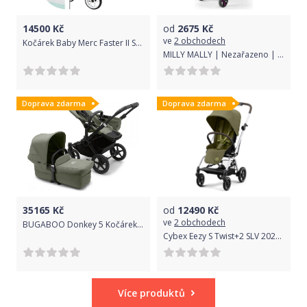
14500
Kč
od
2675
Kč
ve
2 obchodech
Kočárek Baby Merc Faster II Style 2019 trojkombinace bílý rám s autosedačkou FII/6C
MILLY MALLY | Nezařazeno | Golfový Kočárek Milly Mally ROYAL green | Zelená |
Doprava zdarma
Doprava zdarma
35165
Kč
od
12490
Kč
ve
2 obchodech
BUGABOO Donkey 5 Kočárek kompletní Mono Black/Forest green-Forest green
Cybex Eezy S Twist+2 SLV 2022 Nature Green green
Více produktů