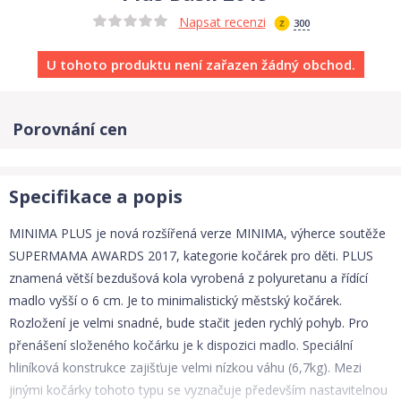
Napsat recenzi
300
U tohoto produktu není zařazen žádný obchod.
Porovnání cen
Specifikace a popis
MINIMA PLUS je nová rozšířená verze MINIMA, výherce soutěže
SUPERMAMA AWARDS 2017, kategorie kočárek pro děti. PLUS
znamená větší bezdušová kola vyrobená z polyuretanu a řídící
madlo vyšší o 6 cm. Je to minimalistický městský kočárek.
Rozložení je velmi snadné, bude stačit jeden rychlý pohyb. Pro
přenášení složeného kočárku je k dispozici madlo. Speciální
hliníková konstrukce zajišťuje velmi nízkou váhu (6,7kg). Mezi
jinými kočárky tohoto typu se vyznačuje především nastavitelnou