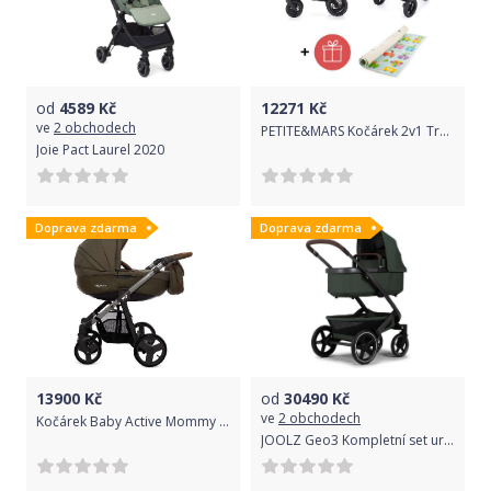
od
4589
Kč
12271
Kč
ve
2 obchodech
PETITE&MARS Kočárek 2v1 Trails Iron Green + PETITE&MARS Podložka na hraní Joy Max Train ZDARMA
Joie Pact Laurel 2020
Doprava zdarma
Doprava zdarma
13900
Kč
od
30490
Kč
ve
2 obchodech
Kočárek Baby Active Mommy 2019 trojkombinace s autosedačkou Khaki
JOOLZ Geo3 Kompletní set urban green 2022