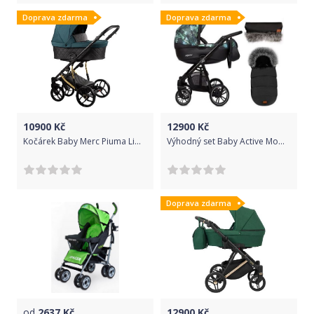
Doprava zdarma
Doprava zdarma
10900
Kč
12900
Kč
Kočárek Baby Merc Piuma Limited dvojkombinace zlatý rám 01/ZE
Výhodný set Baby Active Mommy Summer 2019 + fusak + rukávník
Doprava zdarma
od
2637
Kč
12900
Kč