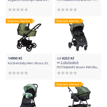
Doprava zdarma
Doprava zdarma
14900
Kč
od
6232
Kč
ve
2 obchodech
Kočárek Baby Merc Mosca 2020 trojkombinace s autosedačkou MO/MO03/B
PETITE&MARS Street+ RWS Black Complete 2022 Mature Olive
Doprava zdarma