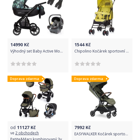
14990
Kč
1544
Kč
Výhodný set Baby Active Mommy Summer + autosedačka Zopa X1
Chipolino Kočárek sportovní Miley Avocado
Doprava zdarma
Doprava zdarma
od
11127
Kč
7992
Kč
ve
2 obchodech
EASYWALKER Kočárek sportovní Jackey Emerald Edition
Petite&Mars kombinovaný 3v1 Grand II Black Olive 2022