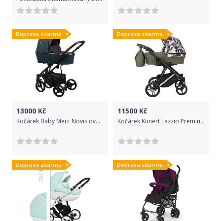
Doprava zdarma
Doprava zdarma
13000
Kč
11500
Kč
Kočárek Baby Merc Novis dvojkombinace NV05/B
Kočárek Kunert Lazzio Premium dvojkombinace stříbrný rám olivový s květy
Doprava zdarma
Doprava zdarma