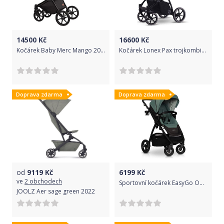
14500
Kč
16600
Kč
Kočárek Baby Merc Mango 2020 trojkombinace s autosedačkou M/MO03/B
Kočárek Lonex Pax trojkombinace Fresh
Doprava zdarma
Doprava zdarma
od
9119
Kč
6199
Kč
ve
2 obchodech
Sportovní kočárek EasyGo Optimo Air 2020 Agava
JOOLZ Aer sage green 2022