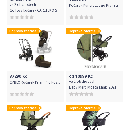
ve
2 obchodech
Kočárek Kunert Lazzio Premium trojkombinace cooper rám zelený
Golfový kočárek CARETERO Spacer Classic green
Doprava zdarma
Doprava zdarma
37290
Kč
od
10999
Kč
ve
2 obchodech
CYBEX Kočárek Priam 4.0 Rosegold, seat pack, lux carry cot Khaki Green
Baby Merc Mosca Khaki 2021
Doprava zdarma
Doprava zdarma