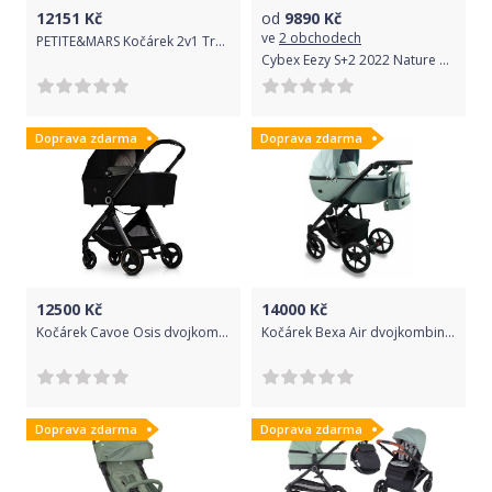
12151
Kč
od
9890
Kč
ve
2 obchodech
PETITE&MARS Kočárek 2v1 Trails Iron Green + PETITE&MARS Postýlka cestovní Koot - Lion Yellow ZDARMA
Cybex Eezy S+2 2022 Nature Green green
Doprava zdarma
Doprava zdarma
12500
Kč
14000
Kč
Kočárek Cavoe Osis dvojkombinace Agava
Kočárek Bexa Air dvojkombinace Mint
Doprava zdarma
Doprava zdarma