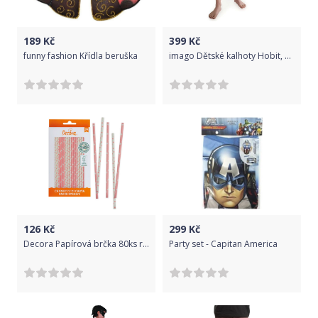
189
Kč
399
Kč
funny fashion Křídla beruška
imago Dětské kalhoty Hobit, šedé, velikost 122/128
126
Kč
299
Kč
Decora Papírová brčka 80ks růžová -
Party set - Capitan America