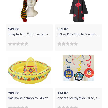
149
Kč
599
Kč
funny fashion Čepice na spaní - pruhovaná
Dětský Plášť Naruto Akatsuki Cosplay
289
Kč
144
Kč
Nafukovací sombrero - 48 cm
Amscan 6 vířivých dekorací, závěsných Paw Patrol 2018 fólie / papír 61 cm