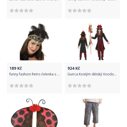
189
Kč
924
Kč
funny fashion Retro čelenka s černý peřím
Guirca Kostým dětský Voodoo 7-9 let (vel. 122-134 cm)