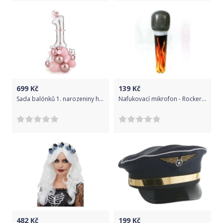
699
Kč
139
Kč
Sada balónků 1. narozeniny holka - růžová - 90 x 140 cm - 45 ks
Nafukovací mikrofon - Rocker - 20 cm
482
Kč
199
Kč