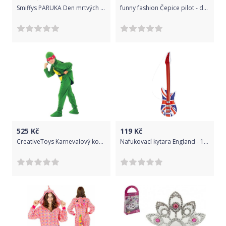
Smiffys PARUKA Den mrtvých bílá s květy
funny fashion Čepice pilot - dospělá
525
Kč
119
Kč
CreativeToys Karnevalový kostým Želva
Nafukovací kytara England - 105 cm