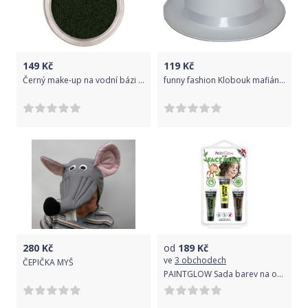
149
Kč
119
Kč
Černý make-up na vodní bázi - HALLOWEEN - 15 g
funny fashion Klobouk mafián - bílý
280
Kč
od
189
Kč
ve
3 obchodech
ČEPIČKA MYŠ
PAINTGLOW Sada barev na obličej Jungle tm. zelená žlutá hnědá