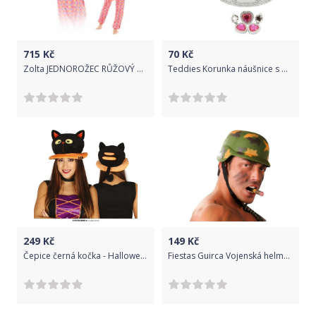
715
Kč
70
Kč
Zolta JEDNOROŽEC RŮŽOVÝ HVĚZDY KIGURUMI ONESIE TEPLÁKY PYŽAMO KOMBINÉZA KIGU S
Teddies Korunka náušnice s doplňky plast v krabičce 16x29x7cm karneval
249
Kč
149
Kč
Čepice černá kočka - Halloween
Fiestas Guirca Vojenská helma maskáč - dospělá