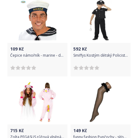
109
Kč
592
Kč
Čepice námořník - marine - dospělá
Smiffys Kostým dětský Policista černý vel. L
715
Kč
149
Kč
Zolta PEGASUS růžová vlněná růže KIGURUMI ONESIE TEPLÁKY PYŽAMO KOMBINÉZA KIGU S
funny fashion Punčochy - síťované s podvazkem