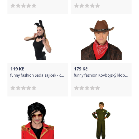
119
Kč
179
Kč
funny fashion Sada zajíček - černý
funny fashion Kovbojský klobouk dospělý hnědý