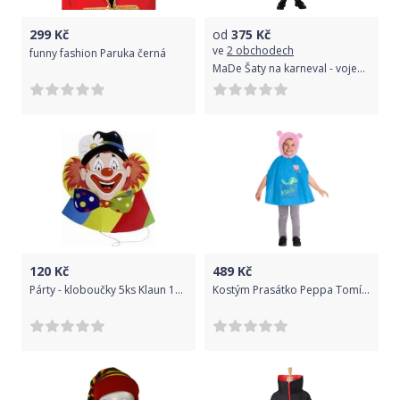
299
Kč
od
375
Kč
ve
2 obchodech
funny fashion Paruka černá
MaDe Šaty na karneval - vojenský pilot 120-130
120
Kč
489
Kč
Párty - kloboučky 5ks Klaun 19326
Kostým Prasátko Peppa Tomík 2-3 roky