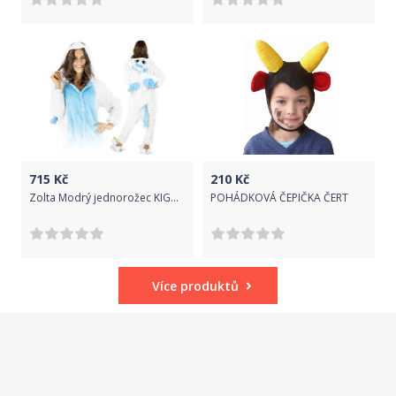
715
Kč
210
Kč
Zolta Modrý jednorožec KIGURUMI ONESIE TEPLÁKY PYŽAMO KOMBINÉZA KIGU S
POHÁDKOVÁ ČEPIČKA ČERT
Více produktů