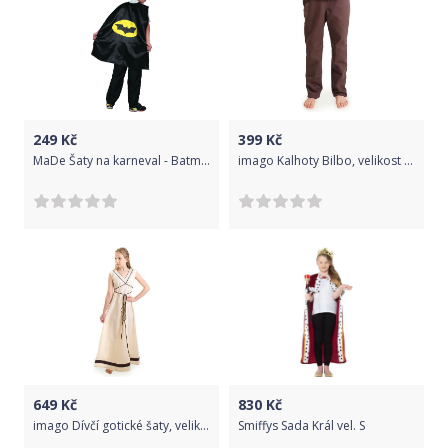
249
Kč
399
Kč
MaDe Šaty na karneval - Batman 134 - 140
imago Kalhoty Bilbo, velikost 134/140
649
Kč
830
Kč
imago Dívčí gotické šaty, velikost 122/128
Smiffys Sada Král vel. S