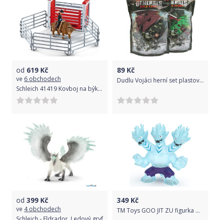
od
619
Kč
89
Kč
ve
6 obchodech
Dudlu Vojáci herní set plastové figurky vojenské s vozidly a doplňky army v sáčku
Schleich 41419 Kovboj na býku v ohradě
od
399
Kč
349
Kč
ve
4 obchodech
TM Toys GOO JIT ZU figurka Headed Dragon 12cm
Schleich - Eldrador, Ledový gryf