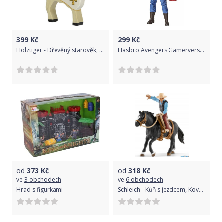
399
Kč
299
Kč
Holztiger - Dřevěný starověk, Kůň turnajový bílý
Hasbro Avengers Gamerverse Kapitán Amerika 15 cm
od
373
Kč
od
318
Kč
ve
3 obchodech
ve
6 obchodech
Hrad s figurkami
Schleich - Kůň s jezdcem, Kovboj na koni