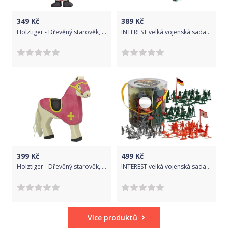
349
Kč
389
Kč
Holztiger - Dřevěný starověk, Rytíř s pláštěm červený
INTEREST velká vojenská sada - vojenští vojáci 71 kusů.
399
Kč
499
Kč
Holztiger - Dřevěný starověk, Kůň turnajový červený
INTEREST velká vojenská sada 100 kusů - Vojáci vlajky.
Více produktů