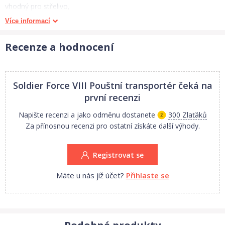
vhodný pro střelivo,
Více informací
různé bojové doplňky,
Recenze a hodnocení
maskování: poušť,
s vojáčkem.
Soldier Force VIII Pouštní transportér
čeká na
první recenzi
Rozměr: 30 cm x 15 cm.
Napište recenzi a jako odměnu dostanete
300 Zlaťáků
Za přínosnou recenzi pro ostatní získáte další výhody.
Registrovat se
Máte u nás již účet?
Přihlaste se