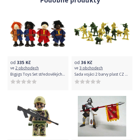
Podobné produkty
od
335
Kč
od
36
Kč
ve
2 obchodech
ve
3 obchodech
Bigjigs Toys Set středověkých vojáků 4ks
Sada vojáci 2 barvy plast CZ design