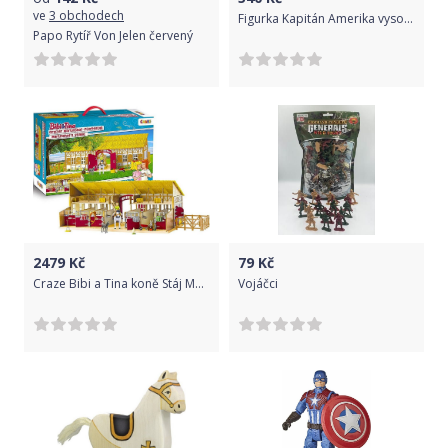
ve
3 obchodech
Figurka Kapitán Amerika vysoká 30 cm II
Papo Rytíř Von Jelen červený
2479
Kč
79
Kč
Craze Bibi a Tina koně Stáj Martinshof XXL hrací sada
Vojáčci