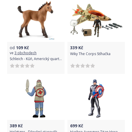
od
109
Kč
339
Kč
ve
3 obchodech
Wiky The Corps Stíhačka
Schleich - Kůň, Americký quarter hříbě
389
Kč
699
Kč
Holztiger - Dřevěný starověk, Rytíř bojující modrý
Hasbro Avengers Titan Hero Kapitán Amerika 30 cm Power FX