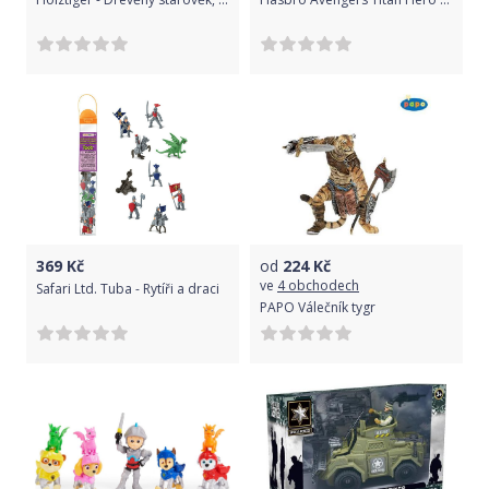
369
Kč
od
224
Kč
ve
4 obchodech
Safari Ltd. Tuba - Rytíři a draci
PAPO Válečník tygr