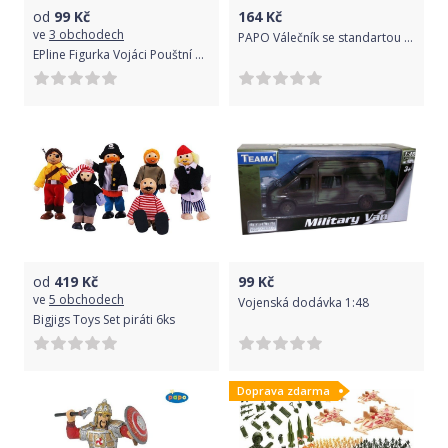
od
99
Kč
164
Kč
ve
3 obchodech
PAPO Válečník se standartou červený
EPline Figurka Vojáci Pouštní bouře Wildcat F
od
419
Kč
99
Kč
ve
5 obchodech
Vojenská dodávka 1:48
Bigjigs Toys Set piráti 6ks
Doprava zdarma