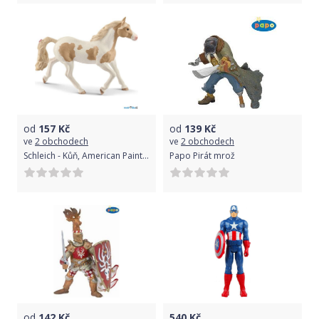
od
157
Kč
od
139
Kč
ve
2 obchodech
ve
2 obchodech
Schleich - Kůň, American Paint Horse klisna
Papo Pirát mrož
od
142
Kč
540
Kč