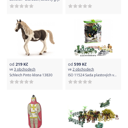
od
219
Kč
od
599
Kč
ve
3 obchodech
ve
2 obchodech
Schleich Pinto klisna 13830
ISO 11524 Sada plastových vojáčků s příslušenstvím 300 dílů