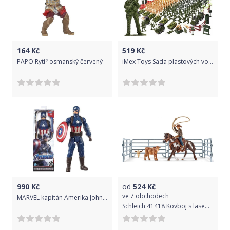
164
Kč
519
Kč
PAPO Rytíř osmanský červený
iMex Toys Sada plastových vojáčků s příslušenstvím 307 dílů
990
Kč
od
524
Kč
ve
7 obchodech
MARVEL kapitán Amerika John Walker Titan Hero Figurka 30 cm Hasbro Avengers.
Schleich 41418 Kovboj s lasem na koni a příslušenství