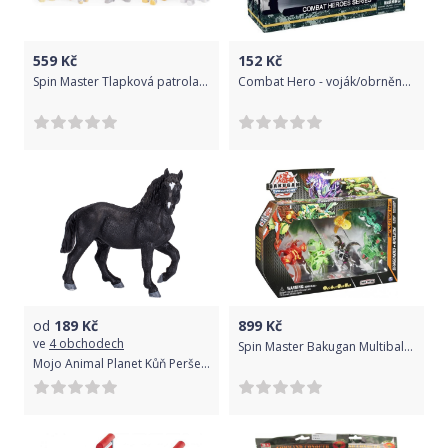
559
Kč
152
Kč
Spin Master Tlapková patrola Rytíři multi balení figurek
Combat Hero - voják/obrněný transportér
od
189
Kč
899
Kč
ve
4 obchodech
Spin Master Bakugan Multibalení 6ks
Mojo Animal Planet Kůň Peršeron