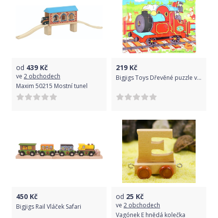
od
439
Kč
219
Kč
ve
2 obchodech
Bigjigs Toys Dřevěné puzzle vlak 9 dílků
Maxim 50215 Mostní tunel
450
Kč
od
25
Kč
ve
2 obchodech
Bigjigs Rail Vláček Safari
Vagónek E hnědá kolečka