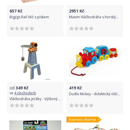
657
Kč
2951
Kč
Bigjigs Rail Věž s pískem
Maxim Vláčkodráha s horským tunelem - 100ks - nové 2017
od
349
Kč
419
Kč
ve
4 obchodech
Dudlu Mickey - didaktický vláček
Vláčkodráha jeřáby - Výškový jeřáb (Maxim)
Doprava zdarma