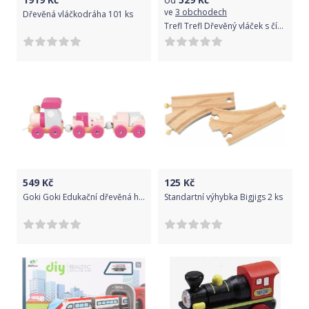
ve
3 obchodech
Dřevěná vláčkodráha 101 ks
Trefl Trefl Dřevěný vláček s čísly - pastelový
549
Kč
125
Kč
Goki Goki Edukační dřevěná hračka tahací Vláček s kostkami na šňůrce, růžové
Standartní výhybka Bigjigs 2 ks