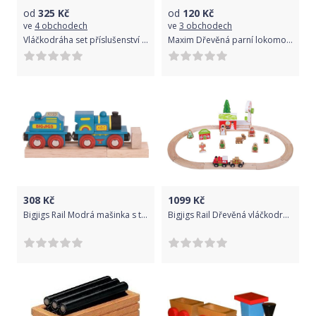
od
325
Kč
od
120
Kč
ve
4 obchodech
ve
3 obchodech
Vláčkodráha set příslušenství - Dopravní značky, 18ks (Legler)
Maxim Dřevěná parní lokomotiva
308
Kč
1099
Kč
Bigjigs Rail Modrá mašinka s tendrem + 2 koleje
Bigjigs Rail Dřevěná vláčkodráha Zimní země divů 25 dílů