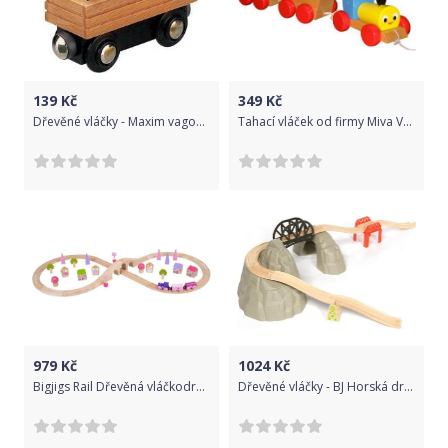
139
Kč
349
Kč
Dřevěné vláčky - Maxim vagon s potrubím
Tahací vláček od firmy Miva Vacov
979
Kč
1024
Kč
Bigjigs Rail Dřevěná vláčkodráha osmička pro princezny 35 dílů
Dřevěné vláčky - BJ Horská dráha