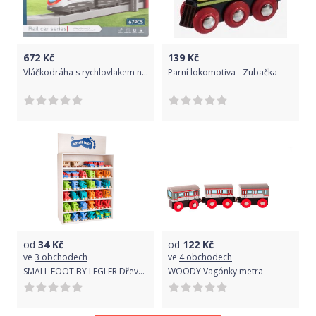
672
Kč
139
Kč
Vláčkodráha s rychlovlakem na baterie 67 ks
Parní lokomotiva - Zubačka
od
34
Kč
od
122
Kč
ve
3 obchodech
ve
4 obchodech
SMALL FOOT BY LEGLER Dřevěný vláček barevná abeceda písmeno A
WOODY Vagónky metra