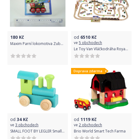
180
Kč
od
6510
Kč
ve
5 obchodech
Maxim Parní lokomotiva Zubačka
Le Toy Van Vláčkodráha Royal Express
Doprava zdarma
od
34
Kč
od
1119
Kč
ve
3 obchodech
ve
2 obchodech
SMALL FOOT BY LEGLER Small Foot Lokomotiva zelená
Brio World Smart Tech Farma