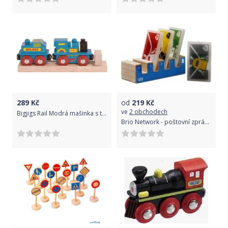
289
Kč
od
219
Kč
ve
2 obchodech
Bigjigs Rail Modrá mašinka s tendrem + 2 koleje
Brio Network - poštovní zprávy 1