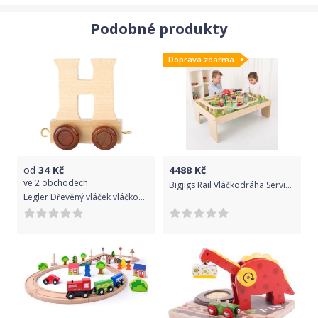
Podobné produkty
Doprava zdarma
od
34
Kč
4488
Kč
ve
2 obchodech
Bigjigs Rail Vláčkodráha Services a stůl
Legler Dřevěný vláček vláčkodráhy abeceda - písmeno Varianta: H