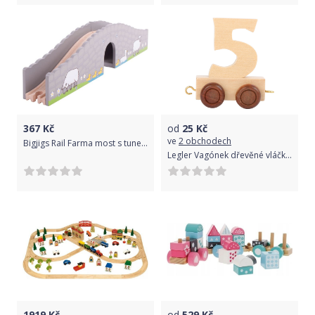
367
Kč
od
25
Kč
ve
2 obchodech
Bigjigs Rail Farma most s tunelem
Legler Vagónek dřevěné vláčkodráhy - přírodní číslice Varianta: 5
1919
Kč
od
529
Kč