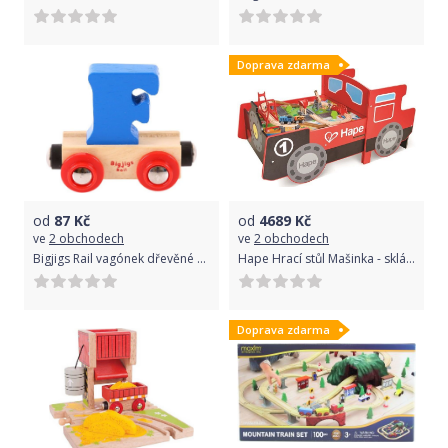
Doprava zdarma
od
87
Kč
od
4689
Kč
ve
2 obchodech
ve
2 obchodech
Bigjigs Rail vagónek dřevěné vláčkodráhy - Písmeno F
Hape Hrací stůl Mašinka - skládací
Doprava zdarma