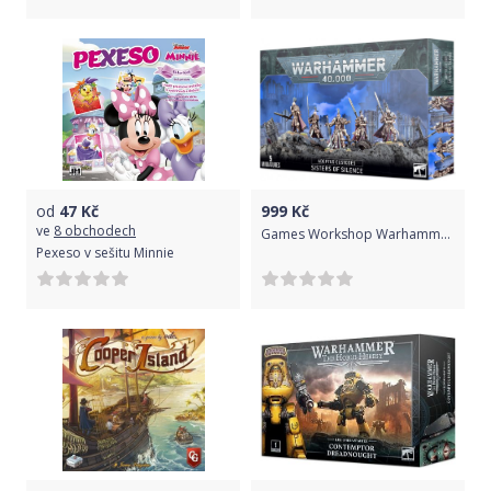
od
47
Kč
999
Kč
ve
8 obchodech
Games Workshop Warhammer 40,000 - Sisters of Silence
Pexeso v sešitu Minnie