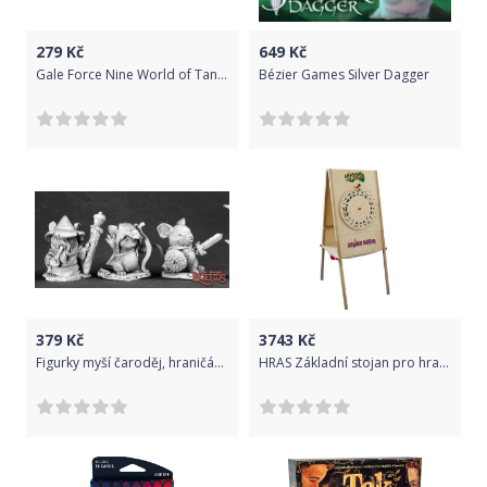
279
Kč
649
Kč
Gale Force Nine World of Tanks Expansion - British (Sherman Firefly)
Bézier Games Silver Dagger
379
Kč
3743
Kč
Figurky myší čaroděj, hraničář a bojovník, 3 ks
HRAS Základní stojan pro hrací desky