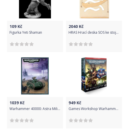
109
Kč
2040
Kč
Figurka Yeti Shaman
HRAS Hrací deska SOS ke stojanu
1039
Kč
949
Kč
Warhammer 40000: Astra Militarum Chimera
Games Workshop Warhammer 40.000: Recruit Edition Starter Set