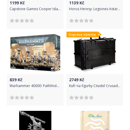
1199
Kč
1139
Kč
Capstone Games Cooper Island DE
Horus Heresy: Legiones Astartes Contemptor Dreadnought
Doprava zdarma
839
Kč
2749
Kč
Warhammer 40000: Pathfinder Team
Kufr na figurky Citadel Crusade Figure Case