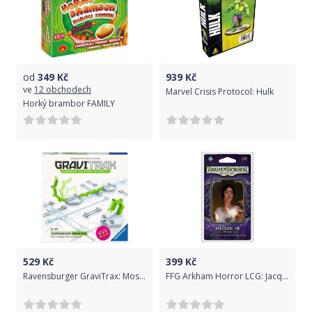
od
349
Kč
939
Kč
ve
12 obchodech
Marvel Crisis Protocol: Hulk
Horký brambor FAMILY
529
Kč
399
Kč
Ravensburger GraviTrax: Mosty DE
FFG Arkham Horror LCG: Jacqueline Fine Investigator Deck