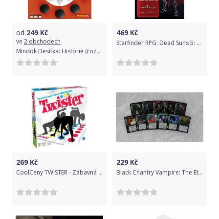
od
249
Kč
469
Kč
ve
2 obchodech
Starfinder RPG: Dead Suns 5: The Thirteenth Gate
Mindok Desítka: Historie (rozšíření)
269
Kč
229
Kč
CoolCeny TWISTER - Zábavná společenská hra.
Black Chantry Vampire: The Eternal Struggle TCG - Promo Pack Icons