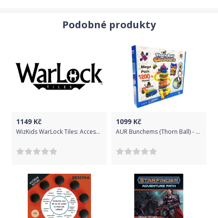
Podobné produkty
1149
Kč
1099
Kč
WizKids WarLock Tiles: Accessory - Spelunker's Docks
AUR Bunchems (Thorn Ball) - 800 dílků