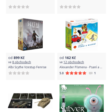
od
899
Kč
od
162
Kč
ve
8 obchodech
ve
12 obchodech
Albi Scythe Vzestup Fenrise
Alexander Písmena - Psaní a mazání 1
1
5.0