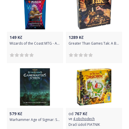
149
Kč
1289
Kč
Wizards of the Coast MTG - Adventures in the Forgotten Realms Theme Booster Varianta: Blue Theme Booster
Greater Than Games Tak: A Beautiful Game 2nd Edition
579
Kč
od
767
Kč
ve
4 obchodech
Warhammer Age of Sigmar: Soulbound RPG GM Screen
Dračí údolí PIATNIK