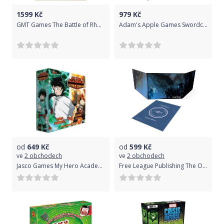
1599
Kč
979
Kč
GMT Games The Battle of Rhode Island
Adam's Apple Games Swordcrafters - EN
od
649
Kč
od
599
Kč
ve
2 obchodech
ve
2 obchodech
Jasco Games My Hero Academia Collectible Card Game - Izuku Midoriya vs. Katsuki Bakugo 2-Play Rival Decks
Free League Publishing The One Ring Loremaster's Screen