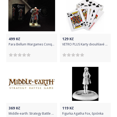
499
Kč
129
Kč
Para Bellum Wargames Conquest: The last Argument of Kings - Hundred Kingdoms: Drillmaster
VETRO PLUS Karty dvouhlavé na poker, 2 sady
369
Kč
119
Kč
Middle-earth: Strategy Battle Game - Corsair Arbalesters
Figurka Agatha Fox, špiónka