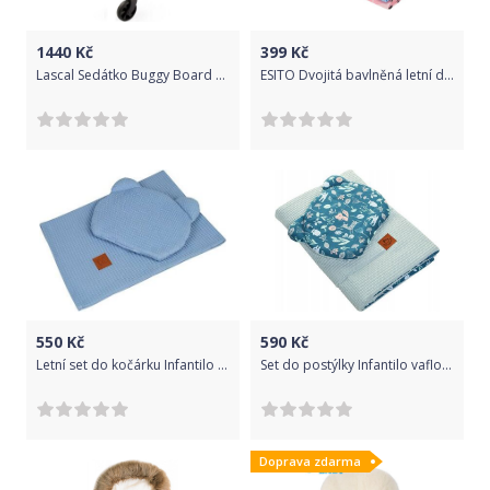
1440
Kč
399
Kč
Lascal Sedátko Buggy Board ke stupátku MAXI, modrá
ESITO Dvojitá bavlněná letní deka Brumla Blue
550
Kč
590
Kč
Letní set do kočárku Infantilo waflový modrý
Set do postýlky Infantilo vaflový mint/forest animals
Doprava zdarma