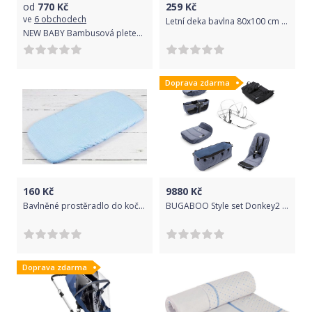
od
770
Kč
259
Kč
ve
6 obchodech
Letní deka bavlna 80x100 cm Emitex Bavlna Aqua 2021
NEW BABY Bambusová pletená deka do kočárku tmavě modrá Bavlna/bambus 100x80 cm
Doprava zdarma
160
Kč
9880
Kč
Bavlněné prostěradlo do kočárku Infantilo blue square
BUGABOO Style set Donkey2 – Blue Melange
Doprava zdarma