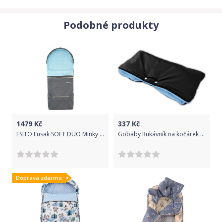
Podobné produkty
1479
Kč
337
Kč
ESITO Fusak SOFT DUO Minky jarní / podzimní, Barva melír šedý / modrá
Gobaby Rukávník na kočárek ECO Vzorník FLEECE: M-světle modrá
Doprava zdarma