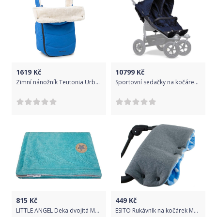
1619
Kč
10799
Kč
Zimní nánožník Teutonia Urban Blue 2019
Sportovní sedačky na kočárek TFK Duo Navy 2020
815
Kč
449
Kč
LITTLE ANGEL Deka dvojitá MAZLÍK BAMBUS Outlast® 70x100cm mint/sv.šedá
ESITO Rukávník na kočárek Magna softshell, Barva puntík modrá, Velikost 45 x 53 cm