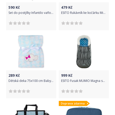
590
Kč
479
Kč
Set do postýlky Infantilo vaflový grey/forest animals
ESITO Rukávník ke kočárku Minky softshell, Barva šedá / modrá, Velikost 45 x 53 cm
289
Kč
999
Kč
Dětská deka 75x100 cm Baby Matex Ricco Menthol Cloud
ESITO Fusak MUMIO Magna softshell puntík modrá
Doprava zdarma