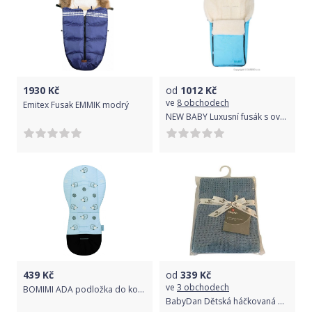
1930
Kč
od
1012
Kč
ve
8 obchodech
Emitex Fusak EMMIK modrý
NEW BABY Luxusní fusák s ovčím rounem New Baby tyrkysový
439
Kč
od
339
Kč
ve
3 obchodech
BOMIMI ADA podložka do kočárku Ježek Blue
BabyDan Dětská háčkovaná bavlněná deka Dusty Blue,75x100cm