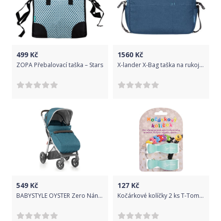
499
Kč
1560
Kč
ZOPA Přebalovací taška – Stars
X-lander X-Bag taška na rukojeť Petrol blue
549
Kč
127
Kč
BABYSTYLE OYSTER Zero Nánožník ke kočárku – Regatta
Kočárkové kolíčky 2 ks T-Tomi Pastel Mint 2020