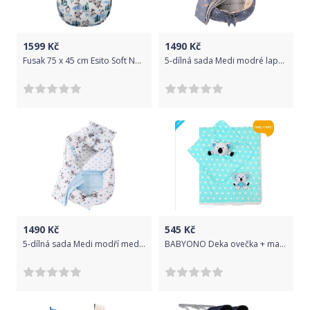
1599
Kč
1490
Kč
Fusak 75 x 45 cm Esito Soft New Born Blue
5-dílná sada Medi modré lapače snů
1490
Kč
545
Kč
5-dílná sada Medi modří medvídci
BABYONO Deka ovečka + mazlíček 75x100 cm – tyrkysová