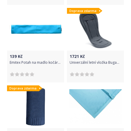
Doprava zdarma
139
Kč
1721
Kč
Emitex Potah na madlo kočárku - aqua
Univerzální letní vložka Bugaboo Steel Blue 2020
Doprava zdarma