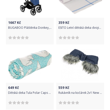
1667
Kč
359
Kč
BUGABOO Pláštěnka Donkey, Buffalo, Runner Sky Blue
ESITO Letní dětská deka dvojitá bavlna Hvězdička, Barva modrá, Velikost 75 x 100 cm
649
Kč
559
Kč
Dětská deka Tula Polar Caps 2018
Rukávník na kočárek 2v1 New Baby s kožešinkou blue, Modrá