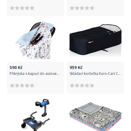
590
Kč
959
Kč
Přikrývka s kapucí do autosedačky Medi světle modrá/medvídci
Skládací korbička Euro-Cart Crox Cosmic Blue