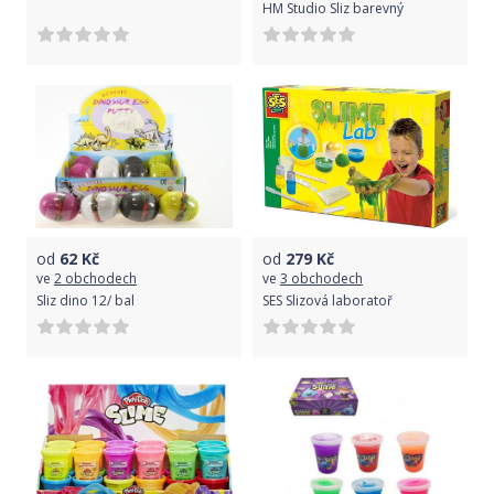
HM Studio Sliz barevný
od
62
Kč
od
279
Kč
ve
2 obchodech
ve
3 obchodech
Sliz dino 12/ bal
SES Slizová laboratoř