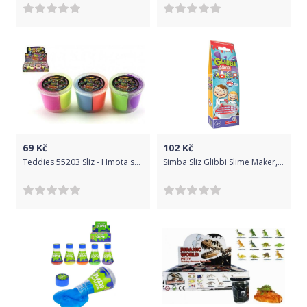
69
Kč
102
Kč
Teddies 55203 Sliz - Hmota skákací v kelímku 7x5cm
Simba Sliz Glibbi Slime Maker, 3 druhy