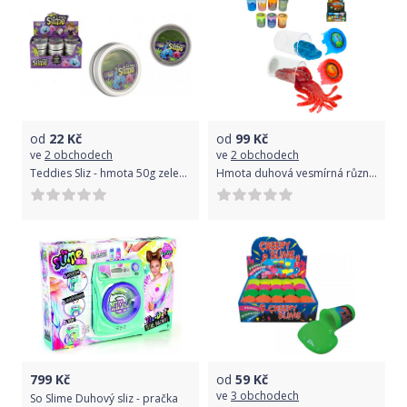
od
22
Kč
od
99
Kč
ve
2 obchodech
ve
2 obchodech
Teddies Sliz - hmota 50g zelená v plechové krabičce 7x2cm 24ks v boxu
Hmota duhová vesmírná různé druhy sliz galaktický v plastovém kelímku
799
Kč
od
59
Kč
ve
3 obchodech
So Slime Duhový sliz - pračka