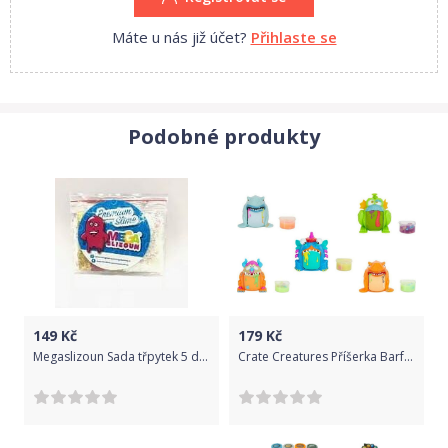
Máte u nás již účet?
Přihlaste se
Podobné produkty
149
Kč
179
Kč
Megaslizoun Sada třpytek 5 druhů
Crate Creatures Příšerka Barf Buddies - světle modrý Crunch