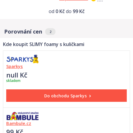
od
0 Kč
do
99 Kč
Porovnání cen
2
Kde koupit SLIMY foamy s kuličkami
Sparkys
null Kč
skladem
Do obchodu
Sparkys
Bambule.cz
99 Kč