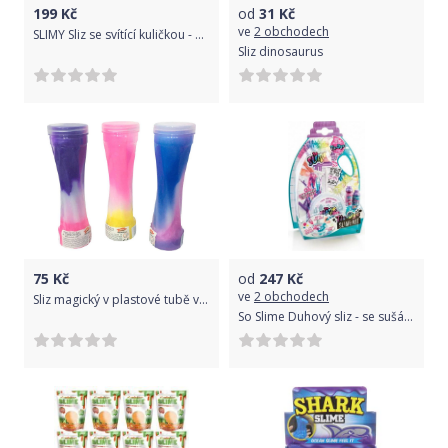
199
Kč
od
31
Kč
ve
2 obchodech
SLIMY Sliz se svítící kuličkou - 3 druhy
Sliz dinosaurus
75
Kč
od
247
Kč
ve
2 obchodech
Sliz magický v plastové tubě vícebarevný různé barvy
So Slime Duhový sliz - se sušákem mix 3 motivů