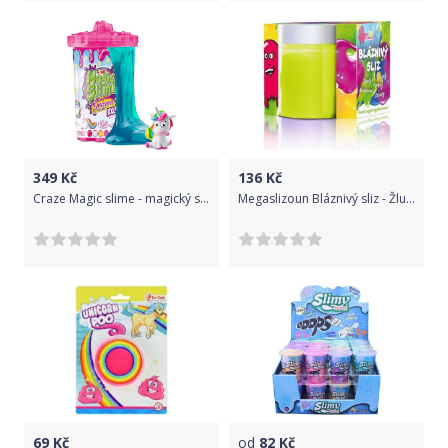
349
Kč
136
Kč
Craze Magic slime - magický sliz s překvapením - figurka Jednorožec 600ml
Megaslizoun Bláznivý sliz - Žlutý s vůní banánů
69
Kč
od
82
Kč