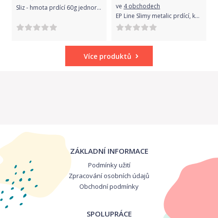
ve
4 obchodech
Sliz - hmota prdící 60g jednorožec kůň v plastové krabičce na kartě
EP Line Slimy metalic prdící, kelímek 80g
Více produktů
ZÁKLADNÍ INFORMACE
Podmínky užití
Zpracování osobních údajů
Obchodní podmínky
SPOLUPRÁCE