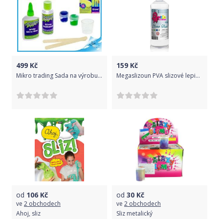
499
Kč
159
Kč
Mikro trading Sada na výrobu slizu Cra-z-slimy svítícího ve tmě
Megaslizoun PVA slizové lepidlo Bílé 500 ml
od
106
Kč
od
30
Kč
ve
2 obchodech
ve
2 obchodech
Ahoj, sliz
Sliz metalický