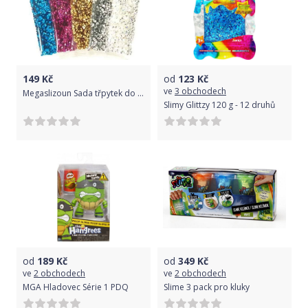
149
Kč
od
123
Kč
ve
3 obchodech
Megaslizoun Sada třpytek do slizu diamanty
Slimy Glittzy 120 g - 12 druhů
od
189
Kč
od
349
Kč
ve
2 obchodech
ve
2 obchodech
MGA Hladovec Série 1 PDQ
Slime 3 pack pro kluky