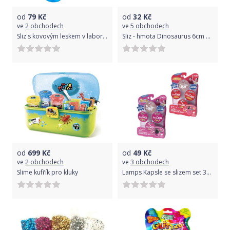
od
79
Kč
od
32
Kč
ve
2 obchodech
ve
5 obchodech
Sliz s kovovým leskem v laboratorní láhvi 11cm metalický 6 barev plast
Sliz - hmota Dinosaurus 6cm asst
od
699
Kč
od
49
Kč
ve
2 obchodech
ve
3 obchodech
Slime kufřík pro kluky
Lamps Kapsle se slizem set 3ks s doplňky různé barvy na kartě