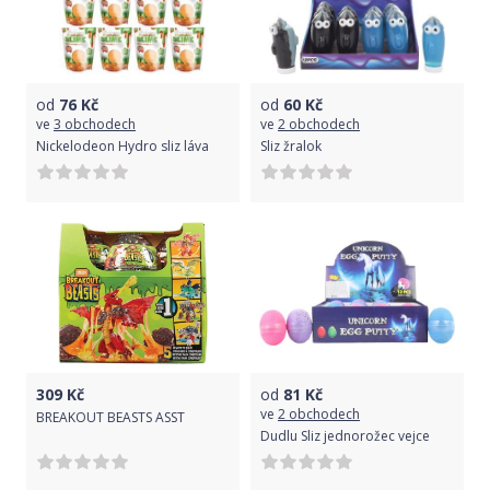
od
76
Kč
od
60
Kč
ve
3 obchodech
ve
2 obchodech
Nickelodeon Hydro sliz láva
Sliz žralok
309
Kč
od
81
Kč
ve
2 obchodech
BREAKOUT BEASTS ASST
Dudlu Sliz jednorožec vejce