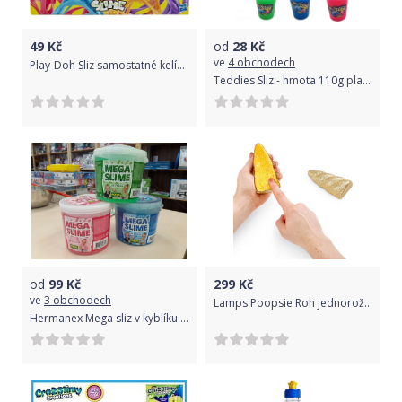
49
Kč
od
28
Kč
ve
4 obchodech
Play-Doh Sliz samostatné kelímky
Teddies Sliz - hmota 110g plast 6x7,5cm mix barev 12ks v boxu
od
99
Kč
299
Kč
ve
3 obchodech
Lamps Poopsie Roh jednorožce se třpytkami a voňavým slizem různé druhy
Hermanex Mega sliz v kyblíku 1 kg zelený