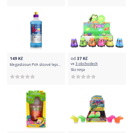
149
Kč
od
37
Kč
ve
3 obchodech
Megaslizoun PVA slizové lepidlo Modré 500 ml
Sliz ninja